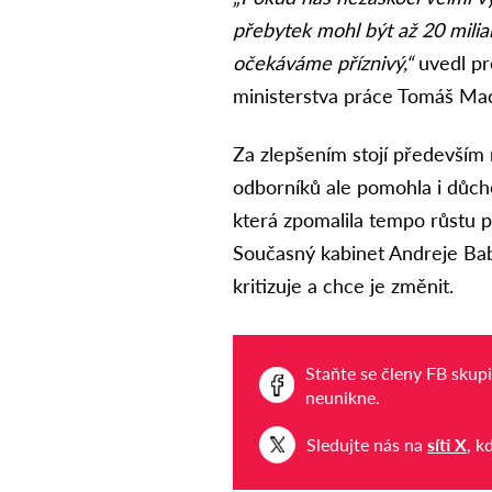
přebytek mohl být až 20 milia
očekáváme příznivý,“
uvedl pro
ministerstva práce Tomáš Ma
Za zlepšením stojí především 
odborníků ale pomohla i důch
která zpomalila tempo růstu p
Současný kabinet Andreje Ba
kritizuje a chce je změnit.
Staňte se členy FB skup
neunikne.
Sledujte nás na
síti X
, k