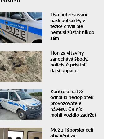
Dva pohřešované
našli policisté, v
těžké chvíli ale
nemusí zůstat nikdo
sám
Hon za vltavíny
zanechává škody,
policisté přistihli
další kopáče
Kontrola na D3
odhalila nedoplatek
provozovatele
návěsu. Celníci
mohli vozidlo zadržet
Muž z Táborska čelí
obvinění za