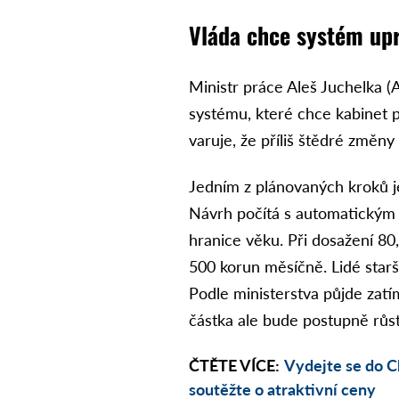
Vláda chce systém upr
Ministr práce Aleš Juchelka (
systému, které chce kabinet 
varuje, že příliš štědré změn
Jedním z plánovaných kroků j
Návrh počítá s automatickým
hranice věku. Při dosažení 80,
500 korun měsíčně. Lidé starší
Podle ministerstva půjde zatí
částka ale bude postupně růst
ČTĚTE VÍCE:
Vydejte se do C
soutěžte o atraktivní ceny