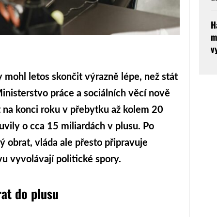
H
m
v
ohl letos skončit výrazně lépe, než stát
inisterstvo práce a sociálních věcí nově
ýt na konci roku v přebytku až kolem 20
vily o cca 15 miliardách v plusu. Po
 obrat, vláda ale přesto připravuje
u vyvolávají politické spory.
rat do plusu