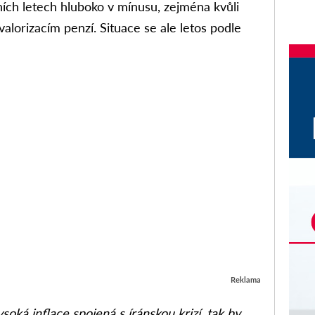
ích letech hluboko v mínusu, zejména kvůli
alorizacím penzí. Situace se ale letos podle
.
Reklama
oká inflace spojená s íránskou krizí, tak by