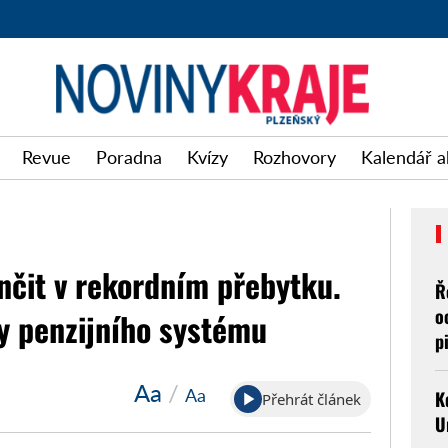
Revue
Poradna
Kvízy
Rozhovory
Kalendář a
čit v rekordním přebytku.
Ř
o
y penzijního systému
p
Aa
/
Aa
K
Přehrát článek
U