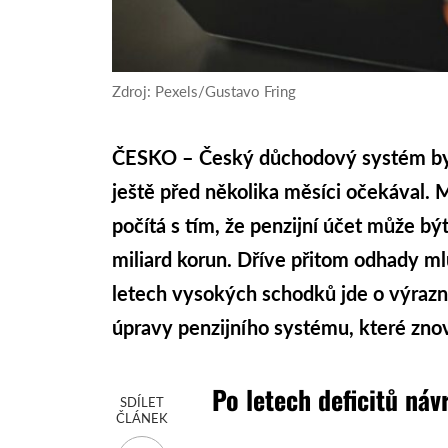
Zdroj: Pexels/Gustavo Fring
ČESKO – Český důchodový systém by m
ještě před několika měsíci očekával. M
počítá s tím, že penzijní účet může b
miliard korun. Dříve přitom odhady mlu
letech vysokých schodků jde o výrazný
úpravy penzijního systému, které znov
Po letech deficitů náv
SDÍLET
ČLÁNEK