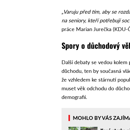
„Varuju před tím, aby se rozd
na seniory, kteří potřebují soc
práce Marian Jurečka (KDU-Č
Spory o důchodový vě
Další debaty se vedou kolem
důchodu, ten by současná vlád
že vzhledem ke stárnutí popu
muset věk odchodu do důchodu
demografii.
MOHLO BY VÁS ZAJÍM