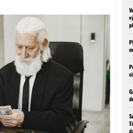
V
v
p
P
m
P
c
G
d
S
T
d