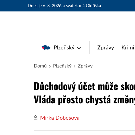
Dnes je 6. 8. 2026
a svátek má Oldřiška
Plzeňský
Zprávy
Krimi
Domů
Plzeňský
Zprávy
Důchodový účet může skon
Vláda přesto chystá změn
Mirka Dobešová