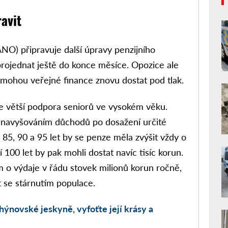
avit
ANO) připravuje další úpravy penzijního
projednat ještě do konce měsíce. Opozice ale
y mohou veřejné finance znovu dostat pod tlak.
e větší podpora seniorů ve vysokém věku.
 navyšováním důchodů po dosažení určité
 85, 90 a 95 let by se penze měla zvýšit vždy o
 100 let by pak mohli dostat navíc tisíc korun.
m o výdaje v řádu stovek milionů korun ročně,
 se stárnutím populace.
hýnovské jeskyně, vyfoťte její krásy a