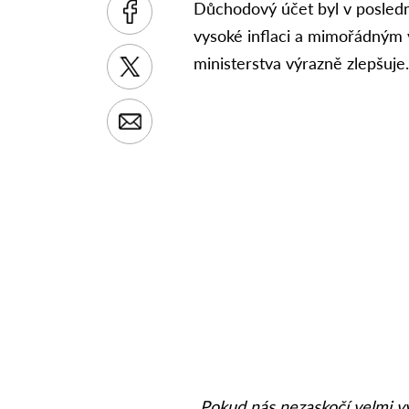
Důchodový účet byl v posledn
vysoké inflaci a mimořádným v
ministerstva výrazně zlepšuje
„Pokud nás nezaskočí velmi vys