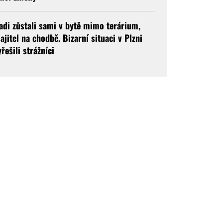
adi zůstali sami v bytě mimo terárium,
ajitel na chodbě. Bizarní situaci v Plzni
yřešili strážníci