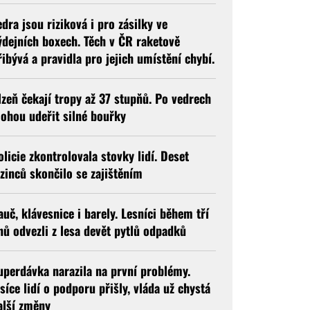
edra jsou riziková i pro zásilky ve
ýdejních boxech. Těch v ČR raketově
řibývá a pravidla pro jejich umístění chybí.
lzeň čekají tropy až 37 stupňů. Po vedrech
ohou udeřit silné bouřky
olicie zkontrolovala stovky lidí. Deset
izinců skončilo se zajištěním
auč, klávesnice i barely. Lesníci během tří
nů odvezli z lesa devět pytlů odpadků
uperdávka narazila na první problémy.
isíce lidí o podporu přišly, vláda už chystá
alší změny