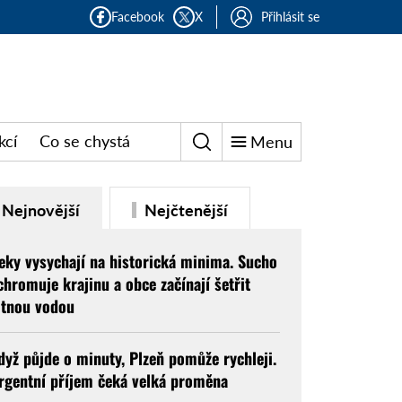
Facebook
X
Přihlásit se
kcí
Co se chystá
Menu
Nejnovější
Nejčtenější
eky vysychají na historická minima. Sucho
chromuje krajinu a obce začínají šetřit
itnou vodou
dyž půjde o minuty, Plzeň pomůže rychleji.
rgentní příjem čeká velká proměna