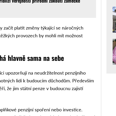
řiblíží veřejnosti přírodní zákoutí zámecké
začít platit změny týkající se náročných
 těžkých provozech by mohli mít možnost
há hlavně sama na sebe
ci upozorňují na neudržitelnost penzijního
amotných lidí k budoucím důchodům. Především
í, že jim státní penze v budoucnu zajistí
doplňkové penzijní spoření nebo investice.