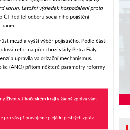
rd korun. Letošní výsledek hospodaření proto
 ČT ředitel odboru sociálního pojištění
chanec.
růst mezd a vyšší výběr pojistného. Podle části
odová reforma předchozí vlády Petra Fialy,
enzí a upravila valorizační mechanismus.
biše (ANO) přitom některé parametry reformy
iny
Život v Jihočeském kraji
a žádná zpráva vám
de pro vás připravujeme plejádu pestrých zpráv.