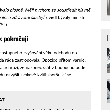
ávalo plošně. Měli bychom se soustředit hlavně
iální a zdravotní služby,“
uvedl bývalý ministr
SL).
k pokračují
 postupného zvyšování věku odchodu do
a ráda zastropovala. Opozice přitom varuje,
lace hrozí, že nakonec stát v budoucnu bude
 navýšit skokově kvůli zhoršující se
AT