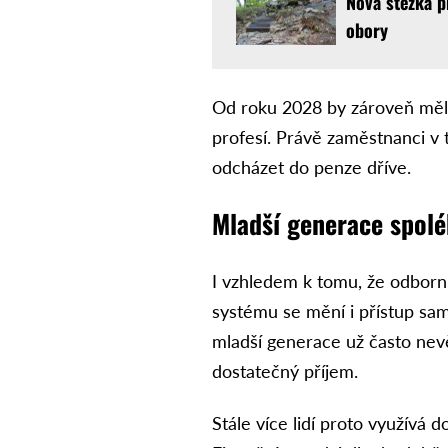
Nová stezka p
obory
Od roku 2028 by zároveň měly 
profesí. Právě zaměstnanci v
odcházet do penze dříve.
Mladší generace spolé
I vzhledem k tomu, že odborní
systému se mění i přístup s
mladší generace už často nevěř
dostatečný příjem.
Stále více lidí proto využívá 