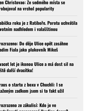
en Christovao: Ze sedmého místa se
robojoval na vrchol popularity
abička roku je z Ratiboře. Porotu uchvátila
ivotním nadhledem i valašštinou
rozrazeno: Do děje Ulice opět zasáhne
adim Fiala jako plukovník Mikeš
vacet let je ikonou Ulice a má dost sil na
eště další dvacítku!
raus o startu z boxu v Chuchli: I se
taženým zadkem jsem si to fakt užil
rozrazeno ze zákulisí: Kdo je ve