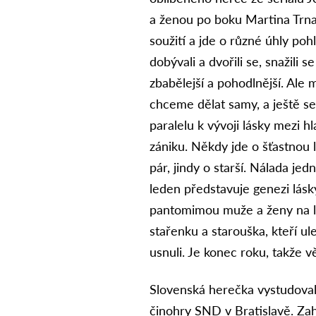
a ženou po boku Martina Trna
soužití a jde o různé úhly poh
dobývali a dvořili se, snažili s
zbabělejší a pohodlnější. Ale
chceme dělat samy, a ještě se
paralelu k vývoji lásky mezi hla
zániku. Někdy jde o šťastnou 
pár, jindy o starší. Nálada je
leden představuje genezi lásk
pantomimou muže a ženy na l
stařenku a starouška, kteří ule
usnuli. Je konec roku, takže
Slovenská herečka vystudoval
činohry SND v Bratislavě. Zahr