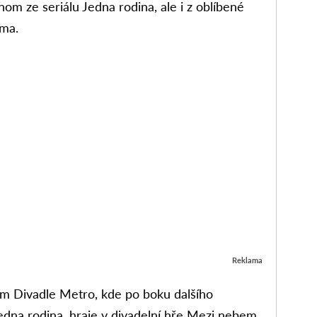
om ze seriálu Jedna rodina, ale i z oblíbené
ima.
Reklama
kém Divadle Metro, kde po boku dalšího
edna rodina, hraje v divadelní hře Mezi nebem