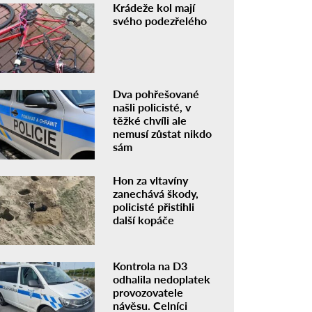
Krádeže kol mají
svého podezřelého
Dva pohřešované
našli policisté, v
těžké chvíli ale
nemusí zůstat nikdo
sám
Hon za vltavíny
zanechává škody,
policisté přistihli
další kopáče
Kontrola na D3
odhalila nedoplatek
provozovatele
návěsu. Celníci