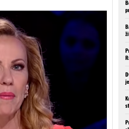
B
p
B
ž
P
R
D
j
K
s
P