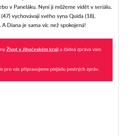
bo v Paneláku. Nyní ji můžeme vidět v seriálu.
47) vychovávají svého syna Quida (18),
í. A Diana je sama víc než spokojená!
iny
Život v Jihočeském kraji
a žádná zpráva vám
de pro vás připravujeme plejádu pestrých zpráv.