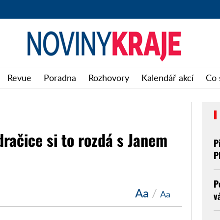
Noviny
Revue
Poradna
Rozhovory
Kalendář akcí
Co 
kraje
račice si to rozdá s Janem
P
P
P
Aa
/
Aa
v