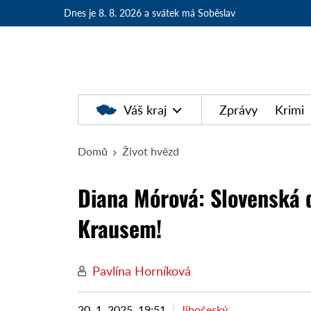
Dnes je 8. 8. 2026
a svátek má Soběslav
Váš kraj
Zprávy
Krimi
Domů
Život hvězd
Diana Mórová: Slovenská d
Krausem!
Pavlína Horníková
20. 1. 2025, 19:51
Jihočeský