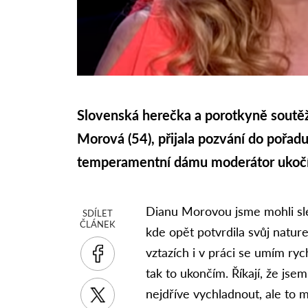
Slovenská herečka a porotkyně soutě
Morová (54), přijala pozvání do pořad
temperamentní dámu moderátor ukočíruj
Dianu Morovou jsme mohli sled
SDÍLET
ČLÁNEK
kde opět potvrdila svůj naturel
vztazích i v práci se umím ry
tak to ukončím. Říkají, že jse
nejdříve vychladnout, ale to m