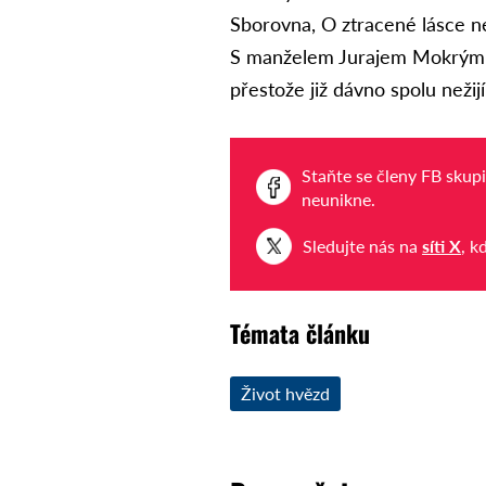
Sborovna, O ztracené lásce ne
S manželem Jurajem Mokrým (
přestože již dávno spolu nežij
Staňte se členy FB skup
neunikne.
Sledujte nás na
síti X
, k
Témata článku
Život hvězd