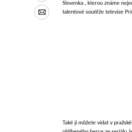
Slovenka , kterou známe nejen
talentové soutěže televize Pr
Také ji můžete vídat v pražs
oblíbeného herce ze seriálu J