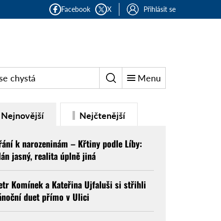
Facebook
X
Přihlásit se
se chystá
Menu
Nejnovější
Nejčtenější
řání k narozeninám – Křtiny podle Líby:
lán jasný, realita úplně jiná
etr Komínek a Kateřina Ujfaluši si střihli
ánoční duet přímo v Ulici