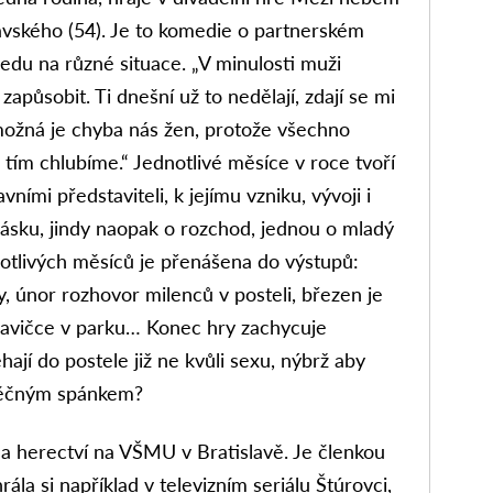
vského (54). Je to komedie o partnerském
ledu na různé situace. „V minulosti muži
e zapůsobit. Ti dnešní už to nedělají, zdají se mi
 možná je chyba nás žen, protože všechno
 tím chlubíme.“ Jednotlivé měsíce v roce tvoří
vními představiteli, k jejímu vzniku, vývoji i
lásku, jindy naopak o rozchod, jednou o mladý
dnotlivých měsíců je přenášena do výstupů:
y, únor rozhovor milenců v posteli, březen je
avičce v parku… Konec hry zachycuje
hají do postele již ne kvůli sexu, nýbrž aby
 věčným spánkem?
a herectví na VŠMU v Bratislavě. Je členkou
ála si například v televizním seriálu Štúrovci,