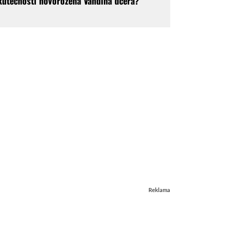
kutečnosti novorozená Vandina dcera?
Reklama