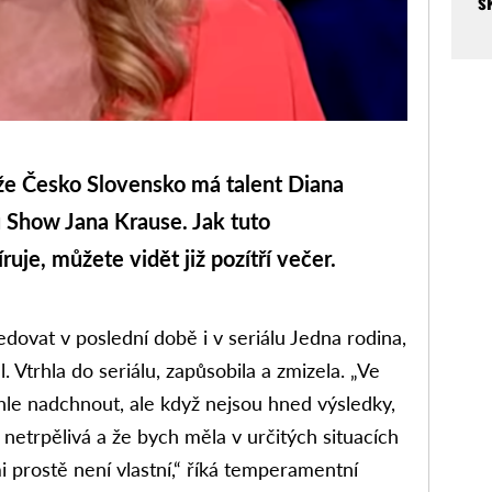
s
že Česko Slovensko má talent Diana
u Show Jana Krause. Jak tuto
e, můžete vidět již pozítří večer.
ovat v poslední době i v seriálu Jedna rodina,
. Vtrhla do seriálu, zapůsobila a zmizela. „Ve
chle nadchnout, ale když nejsou hned výsledky,
m netrpělivá a že bych měla v určitých situacích
i prostě není vlastní,“ říká temperamentní