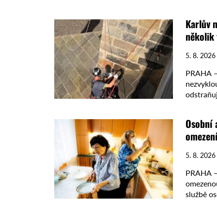
Karlův m
několik
5. 8. 2026
PRAHA — 
nezvyklo
odstraňuj
nánosy. Ú
Osobní 
omezen
5. 8. 2026
PRAHA — 
omezenou
službě os
organizac