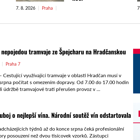
7. 8. 2026
Praha
7
i nepojedou tramvaje ze Špejcharu na Hradčanskou
Praha 7
estující využívající tramvaje v oblasti Hradčan musí v
. srpna počítat s omezením dopravy. Od 7.00 do 17.00 hodin
i údržbě tramvajové trati přerušen provoz v ...
uboj o nejlepší vína. Národní soutěž vín odstartovala
dcházejících týdnů až do konce srpna čeká profesionální
než dvou tisícovek vzorků. Zástupci