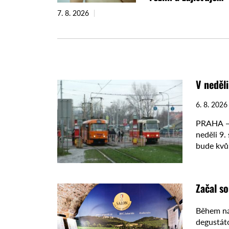
náhradní dodávky
7. 8. 2026
V neděl
6. 8. 2026
PRAHA — C
neděli 9
bude kvůl
Začal so
Během na
degustátory posouzení 