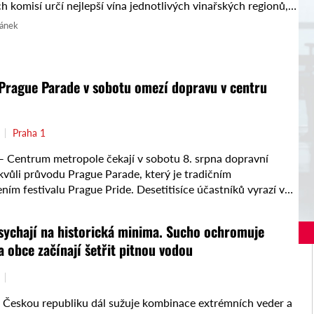
 komisí určí nejlepší vína jednotlivých vinařských regionů,
posléze utkají o…
lánek
Prague Parade v sobotu omezí dopravu v centru
Praha 1
Centrum metropole čekají v sobotu 8. srpna dopravní
vůli průvodu Prague Parade, který je tradičním
ním festivalu Prague Pride. Desetitisíce účastníků vyrazí ve
 dolní ...
sychají na historická minima. Sucho ochromuje
a obce začínají šetřit pitnou vodou
Českou republiku dál sužuje kombinace extrémních veder a