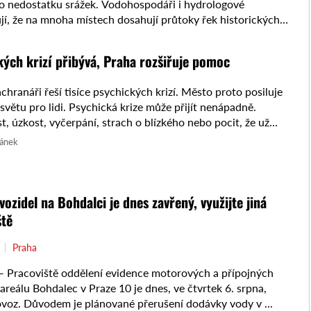
o nedostatku srážek. Vodohospodáři i hydrologové
jí, že na mnoha místech dosahují průtoky řek historických
ěkteré drobné vodní ...
kých krizí přibývá, Praha rozšiřuje pomoc
áchranáři řeší tisíce psychických krizí. Město proto posiluje
osvětu pro lidi. Psychická krize může přijít nenápadně.
, úzkost, vyčerpání, strach o blízkého nebo pocit, že už
lánek
vozidel na Bohdalci je dnes zavřený, využijte jiná
ště
Praha
Pracoviště oddělení evidence motorových a přípojných
 areálu Bohdalec v Praze 10 je dnes, ve čtvrtek 6. srpna,
voz. Důvodem je plánované přerušení dodávky vody v ...