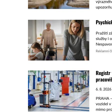
výraznéh
upozorňu
minim a n
Psychic
Pražští z
služby i 
Nespavost
člověk ...
Reklamní č
Registr 
pracovi
6. 8. 2026
PRAHA — 
vozidel v
mimo pro