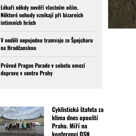
Lékaři někdy nevěří vlastním očím.
Některé nehody vznikají při bizarních
intimních hrách
V neděli nepojedou tramvaje ze Špejcharu
na Hradčanskou
Průvod Prague Parade v sobotu omezí
dopravu v centru Prahy
Cyklistická štafeta za
klima dnes opouští
Prahu. Míří na
konferenci OSN