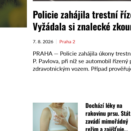
Policie zahájila trestní ří
Vyžádala si znalecké zko
7. 8. 2026
Praha 2
PRAHA — Policie zahájila úkony trestn
P. Pavlova, při níž se automobil řízen
zdravotnickým vozem. Případ prověřuj
Dochází léky na
rakovinu prsu. Stát
zavádí mimořádný
režim a zajišťuje