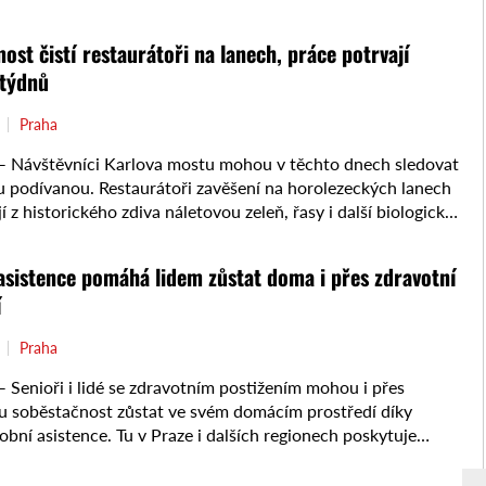
ost čistí restaurátoři na lanech, práce potrvají
 týdnů
Praha
Návštěvníci Karlova mostu mohou v těchto dnech sledovat
u podívanou. Restaurátoři zavěšení na horolezeckých lanech
í z historického zdiva náletovou zeleň, řasy i další biologické
držbu zajišťuje ...
asistence pomáhá lidem zůstat doma i přes zdravotní
í
Praha
Senioři i lidé se zdravotním postižením mohou i přes
 soběstačnost zůstat ve svém domácím prostředí díky
obní asistence. Tu v Praze i dalších regionech poskytuje
e ...