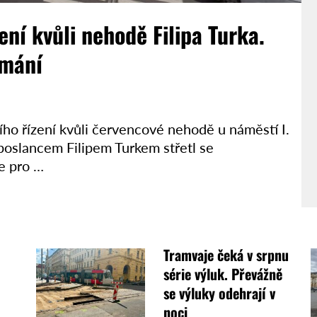
zení kvůli nehodě Filipa Turka.
umání
ího řízení kvůli červencové nehodě u náměstí I.
ý poslancem Filipem Turkem střetl se
e pro …
Tramvaje čeká v srpnu
série výluk. Převážně
se výluky odehrají v
noci