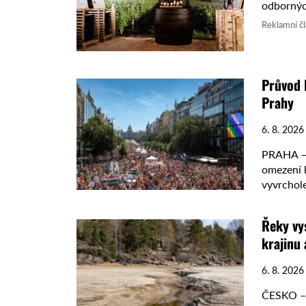
odborných
která se 
Reklamní č
Průvod 
Prahy
6. 8. 2026
PRAHA — 
omezení k
vyvrchole
12 hodin z
Řeky vy
krajinu 
6. 8. 2026
ČESKO – 