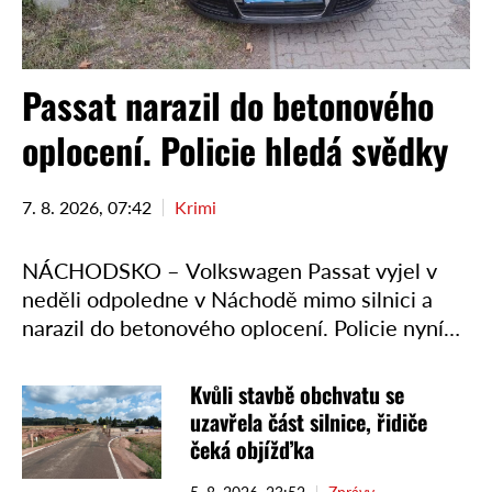
Passat narazil do betonového
oplocení. Policie hledá svědky
7. 8. 2026, 07:42
Krimi
NÁCHODSKO – Volkswagen Passat vyjel v
neděli odpoledne v Náchodě mimo silnici a
narazil do betonového oplocení. Policie nyní
hledá svědky nehody a také řidiče, jejichž
palubní kamery mohly událost …
Kvůli stavbě obchvatu se
uzavřela část silnice, řidiče
čeká objížďka