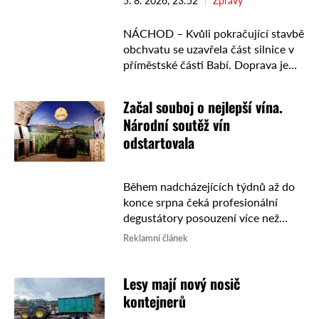
5. 8. 2026, 23:52
Zprávy
NÁCHOD – Kvůli pokračující stavbě
obchvatu se uzavřela část silnice v
příměstské části Babí. Doprava je
vedena po nově vybudované silnici.
V souvislosti s pokračující
Začal souboj o nejlepší vína.
výstavbou obchvatu Náchoda se od
Národní soutěž vín
této …
odstartovala
Během nadcházejících týdnů až do
konce srpna čeká profesionální
degustátory posouzení více než
dvou tisícovek vzorků. Zástupci
Reklamní článek
odborných komisí určí nejlepší vína
jednotlivých vinařských regionů,
Lesy mají nový nosič
která se posléze utkají o ...
kontejnerů