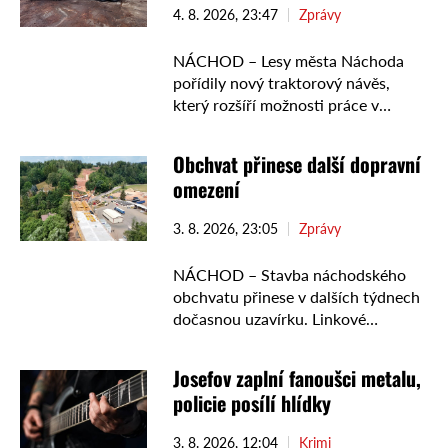
4. 8. 2026, 23:47
Zprávy
NÁCHOD – Lesy města Náchoda
pořídily nový traktorový návěs,
který rozšíří možnosti práce v
lesním hospodářství. Na jeho nákup
se podařilo získat dotaci.
Obchvat přinese další dopravní
Společnost Lesy města Náchoda
omezení
rozšířila svůj vozový park …
3. 8. 2026, 23:05
Zprávy
NÁCHOD – Stavba náchodského
obchvatu přinese v dalších týdnech
dočasnou uzavírku. Linkové
autobusy úsekem neprojedou,
nahradí je vlaky. Řidiče v Náchodě
Josefov zaplní fanoušci metalu,
čekají v srpnu a září dopravní
policie posílí hlídky
omezení kvůli pokračující stavbě …
3. 8. 2026, 12:04
Krimi