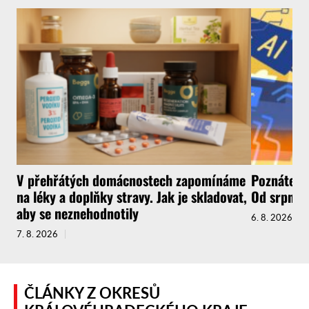
V přehřátých domácnostech zapomínáme
Poznáte, ž
na léky a doplňky stravy. Jak je skladovat,
Od srpna t
aby se neznehodnotily
6. 8. 2026
7. 8. 2026
ČLÁNKY Z OKRESŮ