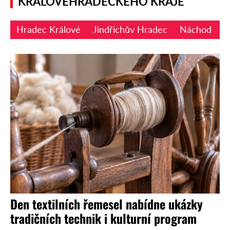
KRÁLOVÉHRADECKÉHO KRAJE
Hradec Králové
Jindřichův Hradec
Náchod
R
Den textilních řemesel nabídne ukázky
tradičních technik i kulturní program