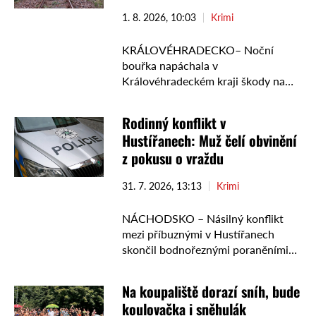
1. 8. 2026, 10:03
Krimi
KRÁLOVÉHRADECKO– Noční
bouřka napáchala v
Královéhradeckém kraji škody na
silnicích, železniční trati i
elektrickém vedení. Hasiči během
Rodinný konflikt v
několika hodin zasahovali u čtrnácti
Hustířanech: Muž čelí obvinění
událostí, přičemž téměř polovinu z
z pokusu o vraždu
nich řešili v …
31. 7. 2026, 13:13
Krimi
NÁCHODSKO – Násilný konflikt
mezi příbuznými v Hustířanech
skončil bodnořeznými poraněními
jednačtyřicetiletého muže.
Kriminalisté zadrželi jeho
Na koupaliště dorazí sníh, bude
dvaatřicetiletého příbuzného a
koulovačka i sněhulák
obvinili ho z pokusu o vraždu. Soud