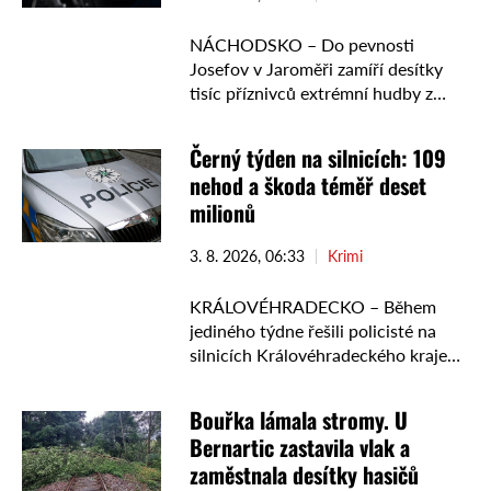
NÁCHODSKO – Do pevnosti
Josefov v Jaroměři zamíří desítky
tisíc příznivců extrémní hudby z
mnoha zemí. Kvůli 29. ročníku
festivalu Brutal Assault policie posílí
Černý týden na silnicích: 109
dohled nad dopravou, veřejným
nehod a škoda téměř deset
pořádkem i …
milionů
3. 8. 2026, 06:33
Krimi
KRÁLOVÉHRADECKO – Během
jediného týdne řešili policisté na
silnicích Královéhradeckého kraje
109 dopravních nehod. Jejich
následky byly mimořádně vážné: tři
Bouřka lámala stromy. U
lidé zemřeli, dva utrpěli těžká a
Bernartic zastavila vlak a
dalších 32 lehká zranění. …
zaměstnala desítky hasičů