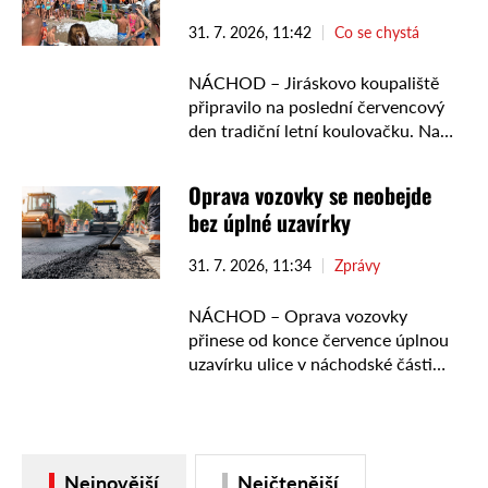
následně rozhodl o jeho …
31. 7. 2026, 11:42
Co se chystá
NÁCHOD – Jiráskovo koupaliště
připravilo na poslední červencový
den tradiční letní koulovačku. Na
návštěvníky čeká sníh ze zimního
stadionu i netradiční zábava
Oprava vozovky se neobejde
uprostřed léta. Jiráskovo koupaliště
bez úplné uzavírky
připravilo na tento pátek 31. …
31. 7. 2026, 11:34
Zprávy
NÁCHOD – Oprava vozovky
přinese od konce července úplnou
uzavírku ulice v náchodské části
Babí. Řidiči by měli respektovat
přechodné dopravní značení. Ulice
Modřínová v náchodské části Babí
bude od 29. …
Nejnovější
Nejčtenější