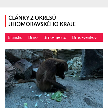
ČLÁNKY Z OKRESŮ
JIHOMORAVSKÉHO KRAJE
Blansko
Brno
Brno-město
Brno-venkov
Bř