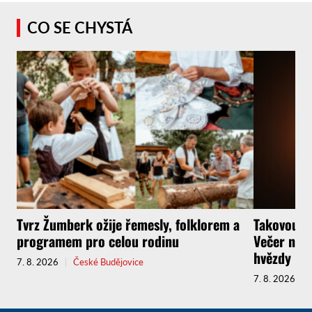
CO SE CHYSTÁ
Tvrz Žumberk ožije řemesly, folklorem a
Takovou p
programem pro celou rodinu
Večer nabí
hvězdy
7. 8. 2026
České Budějovice
7. 8. 2026