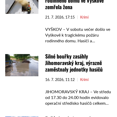
rodinného domu ve Vyškově
zemřela žena
21. 7. 2026, 17:15
Krimi
VYŠKOV – V sobotu večer došlo ve
Vyškově k tragickému požáru
rodinného domu. Hasiči a
záchranáři zasahovali na ulici
Joklova. Jedna žena přišla o život.
Silné bouřky zasáhly
„Sobotní požár rodinného domu
Jihomoravský kraj, výrazně
ve …
zaměstnaly jednotky hasičů
16. 7. 2026, 11:12
Krimi
JIHOMORAVSKÝ KRAJ – Ve středu
od 17.30 do 24.00 hodin evidovalo
operační středisko hasičů celkem
185 událostí, ke kterým vyjely
profesionální i dobrovolné jednotky.