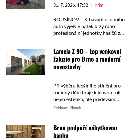
31. 7. 2026, 17:52
Krimi
ROUSÍNOV – K havárii osobního
auta vyjely v pátek brzy ráno
profesionální jednotky hasičů z
Vyškova a Pozořic spolu s
dobrovolnými jednotkami z
Lamela Z 90 – top venkovní
Habrovan a Rousínova. Událost
žaluzie pro Brno a moderní
dočasně omezovala další …
novostavby
Při výběru ideálního stínění pro
rodinný dům hraje klíčovou roli
nejen estetika, ale především
funkčnost a schopnost odolat
Reklamní článek
vrtochům počasí. Mezi absolutní
špičku na současném trhu patří
Brno podpoří nábytkovou
pokročilá lamela Z ...
banku