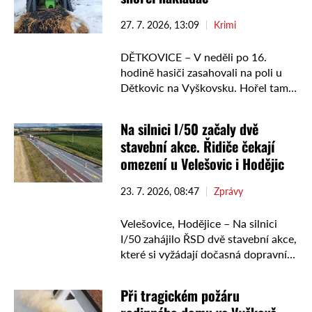
vodních …
27. 7. 2026, 13:09
Krimi
DĚTKOVICE – V neděli po 16.
hodině hasiči zasahovali na poli u
Dětkovic na Vyškovsku. Hořel tam
nakladač, balíky slámy i část pole. K
zásahu byli povoláni hasiči z
Na silnici I/50 začaly dvě
Jihomoravského …
stavební akce. Řidiče čekají
omezení u Velešovic i Hodějic
23. 7. 2026, 08:47
Zprávy
Velešovice, Hodějice – Na silnici
I/50 zahájilo ŘSD dvě stavební akce,
které si vyžádají dočasná dopravní
omezení. Práce probíhají u
Velešovic mezi Holubicemi a
Při tragickém požáru
Slavkovem u Brna a také u …