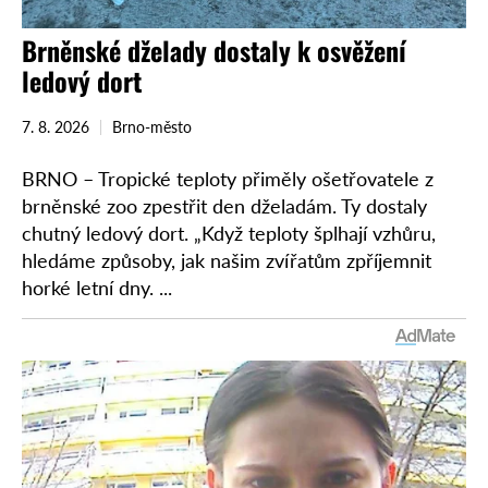
Brněnské dželady dostaly k osvěžení
ledový dort
7. 8. 2026
Brno-město
BRNO – Tropické teploty přiměly ošetřovatele z
brněnské zoo zpestřit den dželadám. Ty dostaly
chutný ledový dort. „Když teploty šplhají vzhůru,
hledáme způsoby, jak našim zvířatům zpříjemnit
horké letní dny. ...