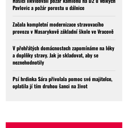
Hasiči likvidovali požár kamionu na D2 u Velkých
Pavlovic a požár porostu u dálnice
Začala kompletní modernizace stravovacího
provozu v Masarykově základní škole ve Vracově
V přehřátých domácnostech zapomínáme na léky
a doplňky stravy. Jak je skladovat, aby se
neznehodnotily
Psí hrdinka Sára přivolala pomoc své majitelce,
oplatila jí tím druhou šanci na život