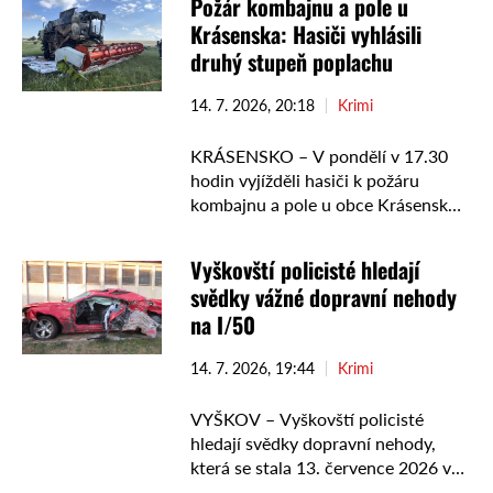
Požár kombajnu a pole u
Bouřky provázely přívalové srážky a
Krásenska: Hasiči vyhlásili
silný …
druhý stupeň poplachu
14. 7. 2026, 20:18
Krimi
KRÁSENSKO – V pondělí v 17.30
hodin vyjížděli hasiči k požáru
kombajnu a pole u obce Krásensko
na Vyškovsku. Vzhledem k rozsahu
události vyhlásilo operační středisko
Vyškovští policisté hledají
II. stupeň požárního poplachu. …
svědky vážné dopravní nehody
na I/50
14. 7. 2026, 19:44
Krimi
VYŠKOV – Vyškovští policisté
hledají svědky dopravní nehody,
která se stala 13. července 2026 v
19.55 hodin na silnici I. třídy č. 50