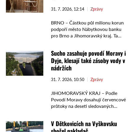
31. 7. 2026, 12:14
Zprávy
BRNO – Částkou půl milionu korun
podpoří město Nábytkovou banku
pro Brno a Jihomoravský kraj. Ta
nabízí pomoc lidem v obtížné životní
situaci a předchází vzniku odpadu.
Sucho zasahuje povodí Moravy i
„Brno podpoří jak …
Dyje, klesají také zásoby vody v
nádržích
31. 7. 2026, 10:50
Zprávy
JIHOMORAVSKÝ KRAJ – Podle
Povodí Moravy dosahují červencové
průtoky na deseti sledovaných
profilech řek jen 13 až 58 procent
dlouhodobého průměru.
V Dětkovicích na Vyškovsku
Nedostatek srážek se promítá také
shořel nakladač
do naplněnosti významných