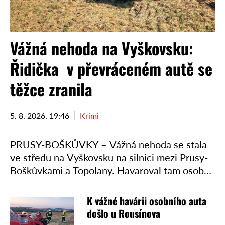
Vážná nehoda na Vyškovsku:
Řidička v převráceném autě se
těžce zranila
5. 8. 2026, 19:46
Krimi
PRUSY-BOŠKŮVKY – Vážná nehoda se stala
ve středu na Vyškovsku na silnici mezi Prusy-
Boškůvkami a Topolany. Havaroval tam osobní
vůz, který po smyku skončil převrácený na
střeše mimo silnici. Řidičku …
K vážné havárii osobního auta
došlo u Rousínova