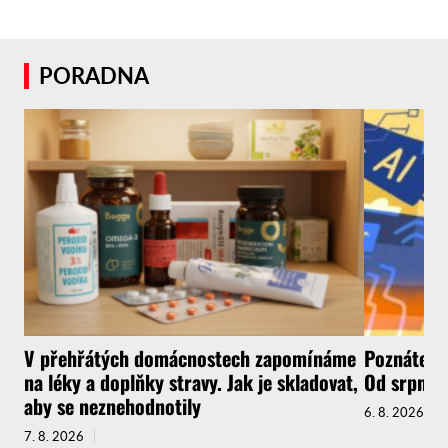
PORADNA
V přehřátých domácnostech zapomínáme
Poznáte, ž
na léky a doplňky stravy. Jak je skladovat,
Od srpna t
aby se neznehodnotily
6. 8. 2026
7. 8. 2026