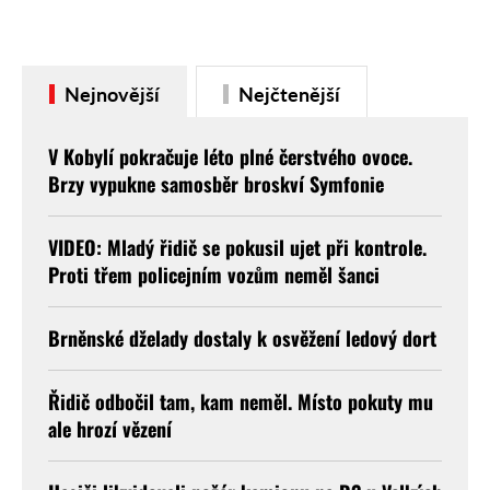
ze Slavkova u Brna směrem na
Holubice. …
Nejnovější
Nejčtenější
V Kobylí pokračuje léto plné čerstvého ovoce.
Brzy vypukne samosběr broskví Symfonie
VIDEO: Mladý řidič se pokusil ujet při kontrole.
Proti třem policejním vozům neměl šanci
Brněnské dželady dostaly k osvěžení ledový dort
Řidič odbočil tam, kam neměl. Místo pokuty mu
ale hrozí vězení