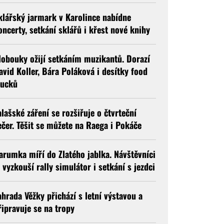
klářský jarmark v Karolince nabídne
oncerty, setkání sklářů i křest nové knihy
lobouky ožijí setkáním muzikantů. Dorazí
avid Koller, Bára Poláková i desítky food
rucků
alašské záření se rozšiřuje o čtvrteční
ečer. Těšit se můžete na Raega i Pokáče
arumka míří do Zlatého jablka. Návštěvníci
i vyzkouší rally simulátor i setkání s jezdci
ahrada Věžky přichází s letní výstavou a
řipravuje se na tropy