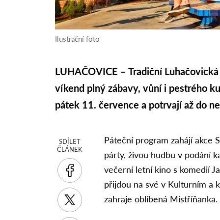
Ilustrační foto
LUHAČOVICE – Tradiční Luhačovická po
víkend plný zábavy, vůní i pestrého ku
pátek 11. července a potrvají až do ne
Páteční program zahájí akce S
SDÍLET
ČLÁNEK
párty, živou hudbu v podání k
večerní letní kino s komedií 
přijdou na své v Kulturním a
zahraje oblíbená Mistříňanka.