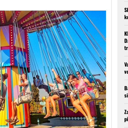
S
k
K
D
t
V
v
B
s
Z
p