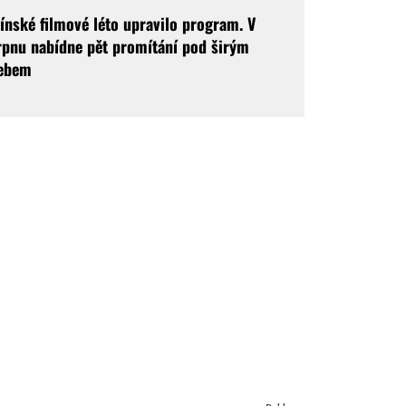
línské filmové léto upravilo program. V
rpnu nabídne pět promítání pod širým
ebem