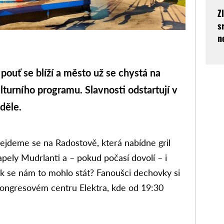
Z
s
n
uť se blíží a město už se chystá na
lturního programu. Slavnosti odstartují v
děle.
ejdeme se na Radostově, která nabídne gril
apely Mudrlanti a – pokud počasí dovolí – i
Jak se nám to mohlo stát? Fanoušci dechovky si
 kongresovém centru Elektra, kde od 19:30