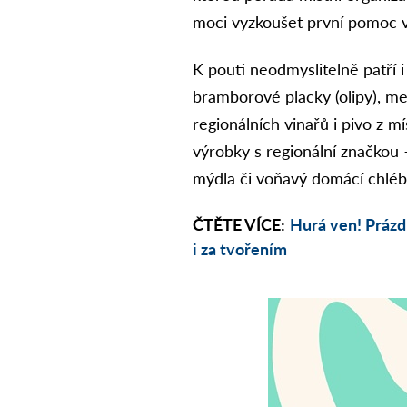
moci vyzkoušet první pomoc v
K pouti neodmyslitelně patří i
bramborové placky (olipy), me
regionálních vinařů i pivo z 
výrobky s regionální značkou –
mýdla či voňavý domácí chléb.
ČTĚTE VÍCE:
Hurá ven! Prázd
i za tvořením