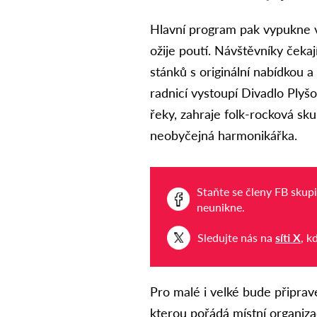
Hlavní program pak vypukne v
ožije poutí. Návštěvníky čeka
stánků s originální nabídkou
radnicí vystoupí Divadlo Ply
řeky, zahraje folk-rocková sk
neobyčejná harmonikářka.
Staňte se členy FB skup
neunikne.
Sledujte nás na
síti X
, k
Pro malé i velké bude připra
kterou pořádá místní organiz