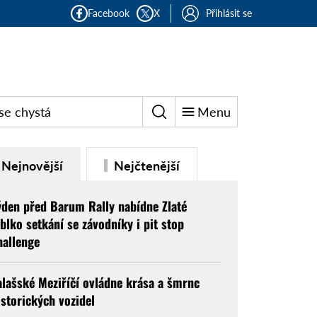
Facebook
X
Přihlásit se
se chystá
Menu
Nejnovější
Nejčtenější
ýden před Barum Rally nabídne Zlaté
ablko setkání se závodníky i pit stop
hallenge
alašské Meziříčí ovládne krása a šmrnc
istorických vozidel