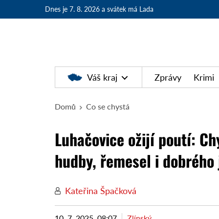
Dnes je 7. 8. 2026
a svátek má Lada
Váš kraj
Zprávy
Krimi
Domů
Co se chystá
Luhačovice ožijí poutí: Ch
hudby, řemesel i dobrého 
Kateřina Špačková
10. 7. 2025, 08:07
Zlínský