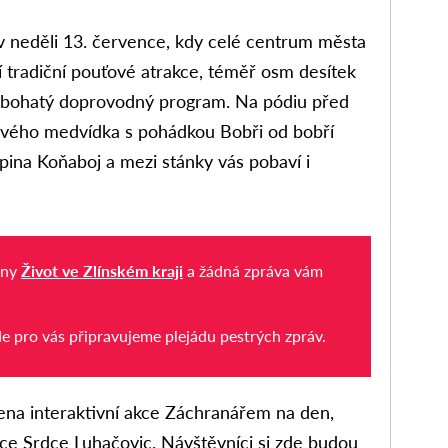
 neděli 13. července, kdy celé centrum města
jí tradiční pouťové atrakce, téměř osm desítek
 a bohatý doprovodný program. Na pódiu před
šového medvídka s pohádkou Bobři od bobří
upina Koňaboj a mezi stánky vás pobaví i
iny
Život ve Zlínském kraji
a žádná zpráva vám
de pro vás připravujeme plejádu pestrých zpráv.
vena interaktivní akce Záchranářem na den,
ace Srdce Luhačovic. Návštěvníci si zde budou