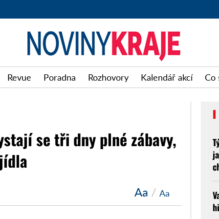
Noviny
Revue
Poradna
Rozhovory
Kalendář akcí
Co 
kraje
ystají se tři dny plné zábavy,
T
j
jídla
c
Aa
/
Aa
V
h