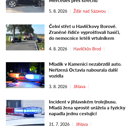
Mercedes přes střechu
5. 8. 2026
Žďár nad Sázavou
Čelní střet u Havlíčkovy Borové.
Zraněné řidiče vyprošťovali hasiči,
do nemocnice letěli vrtulníkem
4. 8. 2026
Havlíčkův Brod
Mladík v Kamenici nezabrzdil auto.
Neřízená Octavia nabourala další
vozidla
3. 8. 2026
Jihlava
Incident v jihlavském trolejbusu.
Mladá žena sprostě urážela a fyzicky
napadla jednu cestující
31. 7. 2026
Jihlava