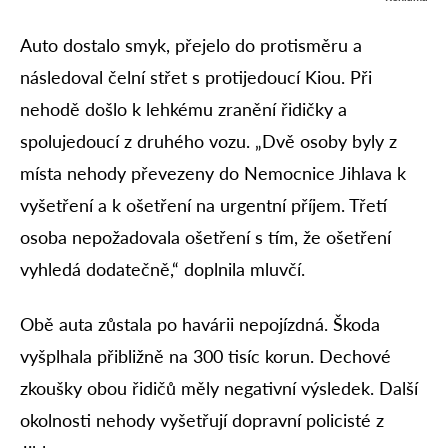
Auto dostalo smyk, přejelo do protisměru a
následoval čelní střet s protijedoucí Kiou. Při
nehodě došlo k lehkému zranění řidičky a
spolujedoucí z druhého vozu. „Dvě osoby byly z
místa nehody převezeny do Nemocnice Jihlava k
vyšetření a k ošetření na urgentní příjem. Třetí
osoba nepožadovala ošetření s tím, že ošetření
vyhledá dodatečně,“ doplnila mluvčí.
Obě auta zůstala po havárii nepojízdná. Škoda
vyšplhala přibližně na 300 tisíc korun. Dechové
zkoušky obou řidičů měly negativní výsledek. Další
okolnosti nehody vyšetřují dopravní policisté z