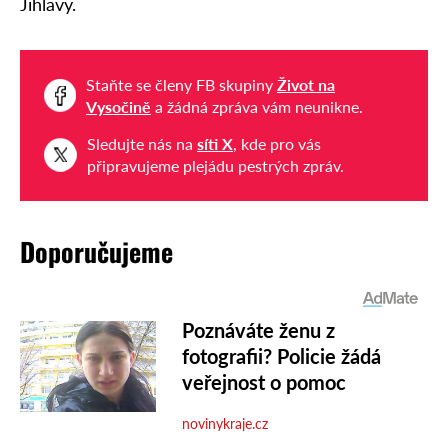
Jihlavy.
Staňte se členy FB skupiny
Život na
Vysočině
a žádná zpráva vám neunikne.
Sledujte nás na
síti X
, kde pro vás
připravujeme plejádu pestrých zpráv.
Doporučujeme