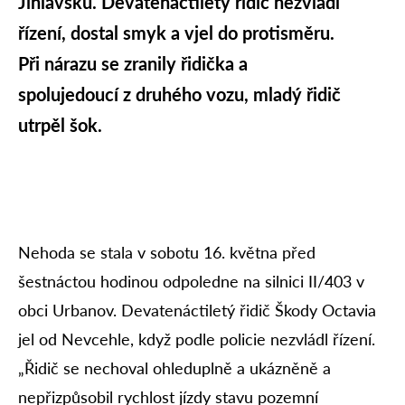
Jihlavsku. Devatenáctiletý řidič nezvládl
řízení, dostal smyk a vjel do protisměru.
Při nárazu se zranily řidička a
spolujedoucí z druhého vozu, mladý řidič
utrpěl šok.
Nehoda se stala v sobotu 16. května před
šestnáctou hodinou odpoledne na silnici II/403 v
obci Urbanov. Devatenáctiletý řidič Škody Octavia
jel od Nevcehle, když podle policie nezvládl řízení.
„Řidič se nechoval ohleduplně a ukázněně a
nepřizpůsobil rychlost jízdy stavu pozemní