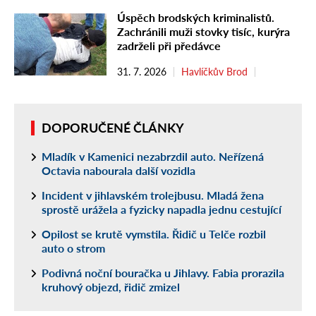
Úspěch brodských kriminalistů.
Zachránili muži stovky tisíc, kurýra
zadrželi při předávce
31. 7. 2026
Havlíčkův Brod
DOPORUČENÉ ČLÁNKY
Mladík v Kamenici nezabrzdil auto. Neřízená
Octavia nabourala další vozidla
Incident v jihlavském trolejbusu. Mladá žena
sprostě urážela a fyzicky napadla jednu cestující
Opilost se krutě vymstila. Řidič u Telče rozbil
auto o strom
Podivná noční bouračka u Jihlavy. Fabia prorazila
kruhový objezd, řidič zmizel