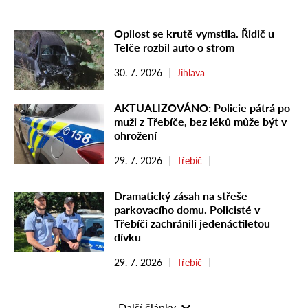
Opilost se krutě vymstila. Řidič u
Telče rozbil auto o strom
30. 7. 2026
Jihlava
AKTUALIZOVÁNO: Policie pátrá po
muži z Třebíče, bez léků může být v
ohrožení
29. 7. 2026
Třebíč
Dramatický zásah na střeše
parkovacího domu. Policisté v
Třebíči zachránili jedenáctiletou
dívku
29. 7. 2026
Třebíč
Další články