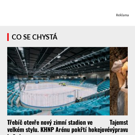
Reklama
CO SE CHYSTÁ
Třebíč otevře nový zimní stadion ve
Tajemství 
velkém stylu. KHNP Arénu pokřtí hokejové
výpravu do