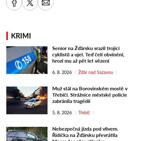
KRIMI
Senior na Žďársku srazil trojici
cyklistů a ujel. Teď čelí obvinění,
hrozí mu až pět let vězení
6. 8. 2026
Žďár nad Sázavou
Muž stál na Borovinském mostě v
Třebíči. Strážnice městské policie
zabránila tragédii
5. 8. 2026
Třebíč
Nebezpečná jízda pod vlivem.
Řidička na Žďársku převrátila