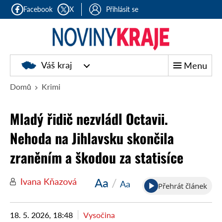
Facebook
X
Přihlásit se
Noviny
Váš kraj
Menu
kraje
Domů
Krimi
Mladý řidič nezvládl Octavii.
Nehoda na Jihlavsku skončila
zraněním a škodou za statisíce
Aa
/
Ivana Kňazová
Aa
Přehrát článek
18. 5. 2026, 18:48
Vysočina