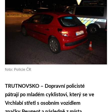
foto: Policie ČR
TRUTNOVSKO – Dopravní policisté
pátrají po mladém cyklistovi, který se ve
Vrchlabí střetl s osobním vozidlem
značky Peugeot a následně z místa