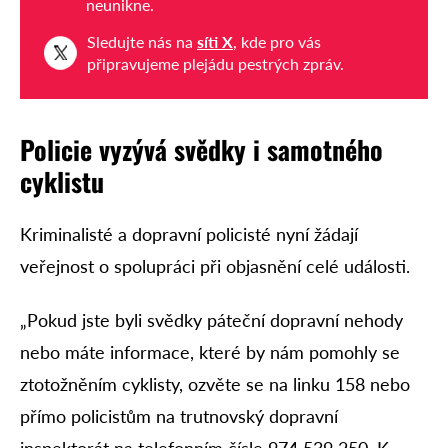
neunikne.
Sledujte nás na
síti X
, kde pro vás
připravujeme plejádu pestrých zpráv.
Policie vyzývá svědky i samotného
cyklistu
Kriminalisté a dopravní policisté nyní žádají
veřejnost o spolupráci při objasnění celé události.
„Pokud jste byli svědky páteční dopravní nehody
nebo máte informace, které by nám pomohly se
ztotožněním cyklisty, ozvěte se na linku 158 nebo
přímo policistům na trutnovský dopravní