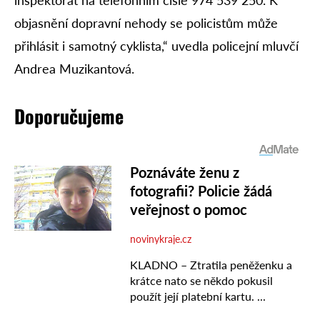
inspektorát na telefonním čísle 974 539 250. K
objasnění dopravní nehody se policistům může
přihlásit i samotný cyklista,“ uvedla policejní mluvčí
Andrea Muzikantová.
Doporučujeme