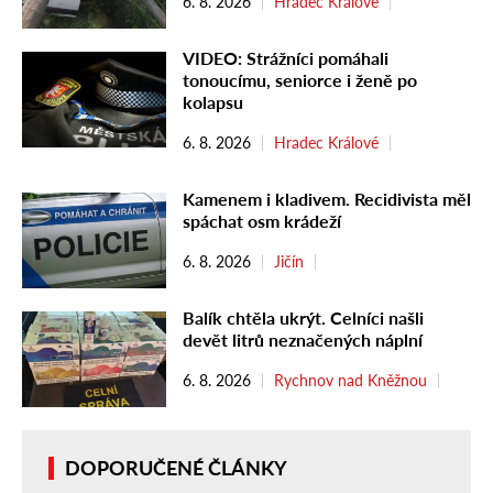
6. 8. 2026
Hradec Králové
VIDEO: Strážníci pomáhali
tonoucímu, seniorce i ženě po
kolapsu
6. 8. 2026
Hradec Králové
Kamenem i kladivem. Recidivista měl
spáchat osm krádeží
6. 8. 2026
Jičín
Balík chtěla ukrýt. Celníci našli
devět litrů neznačených náplní
6. 8. 2026
Rychnov nad Kněžnou
DOPORUČENÉ ČLÁNKY