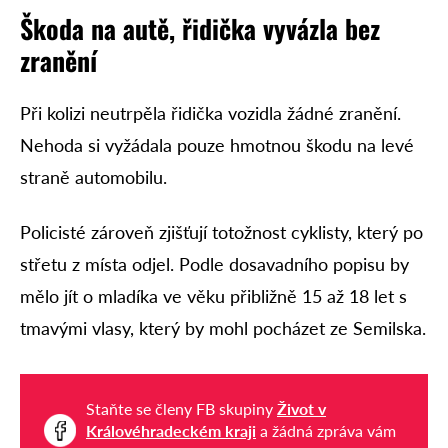
Škoda na autě, řidička vyvázla bez
zranění
Při kolizi neutrpěla řidička vozidla žádné zranění.
Nehoda si vyžádala pouze hmotnou škodu na levé
straně automobilu.
Policisté zároveň zjišťují totožnost cyklisty, který po
střetu z místa odjel. Podle dosavadního popisu by
mělo jít o mladíka ve věku přibližně 15 až 18 let s
tmavými vlasy, který by mohl pocházet ze Semilska.
Staňte se členy FB skupiny
Život v
Královéhradeckém kraji
a žádná zpráva vám