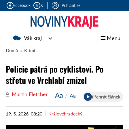
Facebook
X
Přihlásit se
Noviny
Váš kraj
Menu
kraje
Domů
Krimi
Policie pátrá po cyklistovi. Po
střetu ve Vrchlabí zmizel
Aa
/
Martin Fletcher
Aa
Přehrát článek
19. 5. 2026, 08:20
Královéhradecký