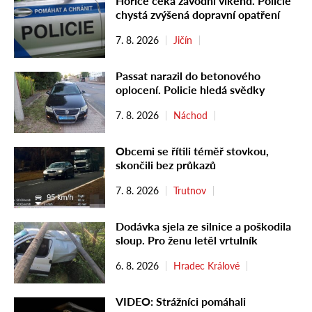
Hořice čeká závodní víkend. Policie
chystá zvýšená dopravní opatření
7. 8. 2026
Jičín
Passat narazil do betonového
oplocení. Policie hledá svědky
7. 8. 2026
Náchod
Obcemi se řítili téměř stovkou,
skončili bez průkazů
7. 8. 2026
Trutnov
Dodávka sjela ze silnice a poškodila
sloup. Pro ženu letěl vrtulník
6. 8. 2026
Hradec Králové
VIDEO: Strážníci pomáhali