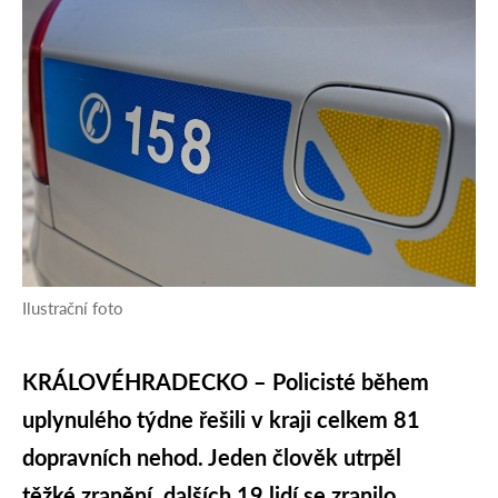
Ilustrační foto
KRÁLOVÉHRADECKO – Policisté během
uplynulého týdne řešili v kraji celkem 81
dopravních nehod. Jeden člověk utrpěl
těžké zranění, dalších 19 lidí se zranilo