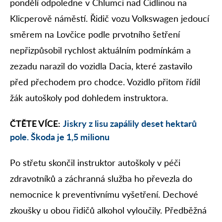
pondělí odpoledne v Chlumci nad Cidlinou na
Klicperově náměstí. Řidič vozu Volkswagen jedoucí
směrem na Lovčice podle prvotního šetření
nepřizpůsobil rychlost aktuálním podmínkám a
zezadu narazil do vozidla Dacia, které zastavilo
před přechodem pro chodce. Vozidlo přitom řídil
žák autoškoly pod dohledem instruktora.
ČTĚTE VÍCE:
Jiskry z lisu zapálily deset hektarů
pole. Škoda je 1,5 milionu
Po střetu skončil instruktor autoškoly v péči
zdravotníků a záchranná služba ho převezla do
nemocnice k preventivnímu vyšetření. Dechové
zkoušky u obou řidičů alkohol vyloučily. Předběžná