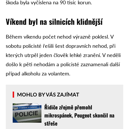
škoda byla vyčíslena na 90 tisíc korun.
Víkend byl na silnicích klidnější
Během víkendu počet nehod výrazně poklesl. V
sobotu policisté řešili šest dopravních nehod, při
kterých utrpěl jeden člověk lehké zranění. V neděli
došlo k pěti nehodám a policisté zaznamenali další
případ alkoholu za volantem.
MOHLO BY VÁS ZAJÍMAT
Řidiče zřejmě přemohl
mikrospánek, Peugeot skončil na
střeše