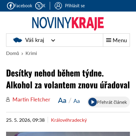
Facebook
X
Přihlásit se
Noviny
Váš kraj
Menu
kraje
Domů
Krimi
Desítky nehod během týdne.
Alkohol za volantem znovu úřadoval
Aa
/
Martin Fletcher
Aa
Přehrát článek
25. 5. 2026, 09:38
Královéhradecký