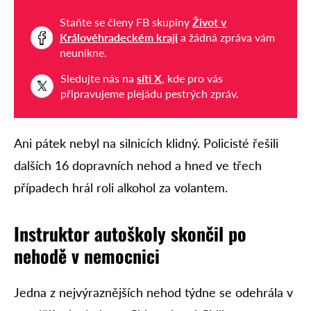
Staňte se členy FB skupiny
Život v
Královéhradeckém kraji
a žádná zpráva vám
neunikne.
Sledujte nás na
síti X
, kde pro vás
připravujeme plejádu pestrých zpráv.
Ani pátek nebyl na silnicích klidný. Policisté řešili
dalších 16 dopravních nehod a hned ve třech
případech hrál roli alkohol za volantem.
Instruktor autoškoly skončil po
nehodě v nemocnici
Jedna z nejvýraznějších nehod týdne se odehrála v