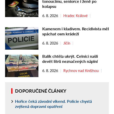
tonoucímu, seniorce i ženě po
kolapsu
6. 8. 2026
Hradec Králové
Kamenem i kladivem. Recidivista měl
spáchat osm krádeží
6. 8. 2026
Jičín
Balík chtěla ukrýt. Celníci našli
devět litrů neznačených náplní
6. 8. 2026
Rychnov nad Kněžnou
DOPORUČENÉ ČLÁNKY
Hořice čeká závodní víkend. Policie chystá
zvýšená dopravní opatření