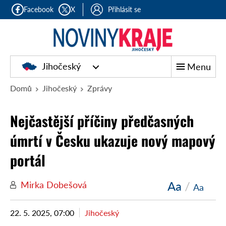
Facebook
X
Přihlásit se
Jihočeský
Menu
Domů
Jihočeský
Zprávy
Nejčastější příčiny předčasných
úmrtí v Česku ukazuje nový mapový
portál
Aa
/
Mirka Dobešová
Aa
22. 5. 2025, 07:00
Jihočeský