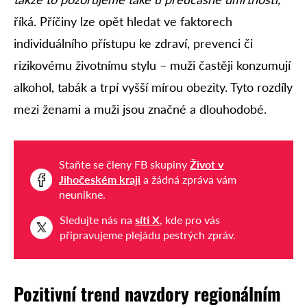
říká. Příčiny lze opět hledat ve faktorech
individuálního přístupu ke zdraví, prevenci či
rizikovému životnímu stylu – muži častěji konzumují
alkohol, tabák a trpí vyšší mírou obezity. Tyto rozdíly
mezi ženami a muži jsou značné a dlouhodobé.
Staňte se členy FB skupiny
Život v
Jihočeském kraji
a žádná zpráva vám
neunikne.
Sledujte nás na
síti X
, kde pro vás
připravujeme plejádu pestrých zpráv.
Pozitivní trend navzdory regionálním