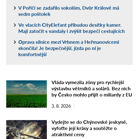
V Poříčí se zadařilo sokolům, Dvůr Králové má
sedm poštolek
Ve vlacích CityElefant přibudou desítky kamer.
Mají zatočit s vandaly i zvýšit bezpečí cestujících
Oprava silnice mezi Vrbnem a Heřmanovicemi
skončila! Je bezpečnější, jízda po ní je
komfortnější
Vláda vymezila zóny pro rychlejší
výstavbu větrníků a solárů. Bez nich
by Česko mohlo přijít o miliardy z EU
3. 8. 2026
Vydejte se do Chýnovské jeskyně,
vyfoťte její krásy a soutěžte o
atraktivní ceny