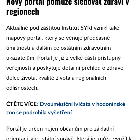
Nový portál pomůže sledovat zdraví v
regionech
Aktuálně pod záštitou Institut SYRI vznikl také
mapový portál, který se věnuje předčasné
úmrtnosti a dalším celostátním zdravotním
ukazatelům. Portál je již z velké části přístupný
veřejnosti a poskytuje detailní přehled o zdravé
délce života, kvalitě života a regionálních
odlišnostech.
ČTĚTE VÍCE:
Dvouměsíční lvíčata v hodonínské
zoo se podrobila vyšetření
Portál je určen nejen občanům pro základní
orientaci, ale i státní správě, která jej může využít k