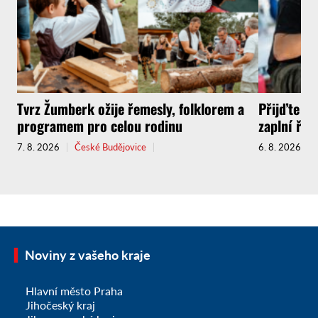
Tvrz Žumberk ožije řemesly, folklorem a
Přijďte za
programem pro celou rodinu
zaplní řem
7. 8. 2026
České Budějovice
6. 8. 2026
Noviny z vašeho kraje
Hlavní město Praha
Jihočeský kraj