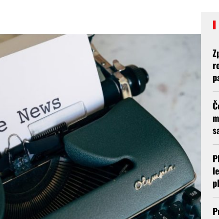
Z
r
p
Č
m
s
P
l
p
P