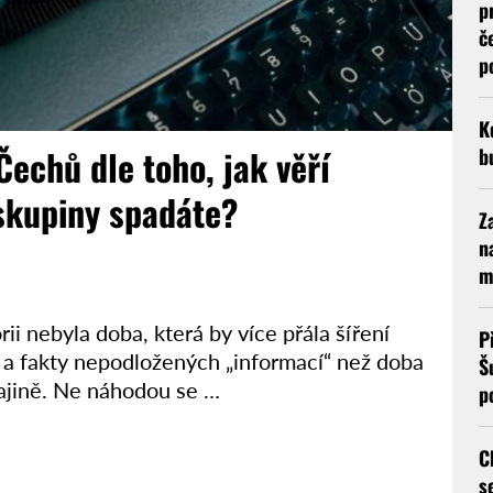
p
č
p
K
 Čechů dle toho, jak věří
b
skupiny spadáte?
Z
n
m
i nebyla doba, která by více přála šíření
P
 a fakty nepodložených „informací“ než doba
Š
ajině. Ne náhodou se …
p
C
s