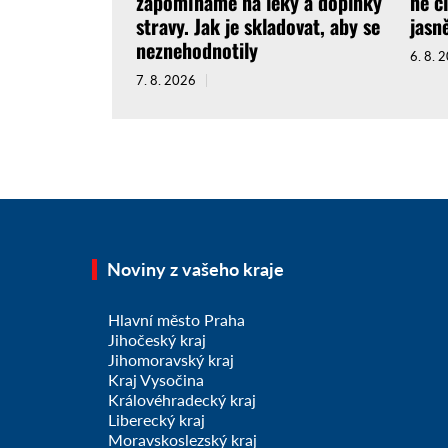
zapomínáme na léky a doplňky
ne č
stravy. Jak je skladovat, aby se
jasně
neznehodnotily
6. 8. 
7. 8. 2026
Noviny z vašeho kraje
Hlavní město Praha
Jihočeský kraj
Jihomoravský kraj
Kraj Vysočina
Královéhradecký kraj
Liberecký kraj
Moravskoslezský kraj