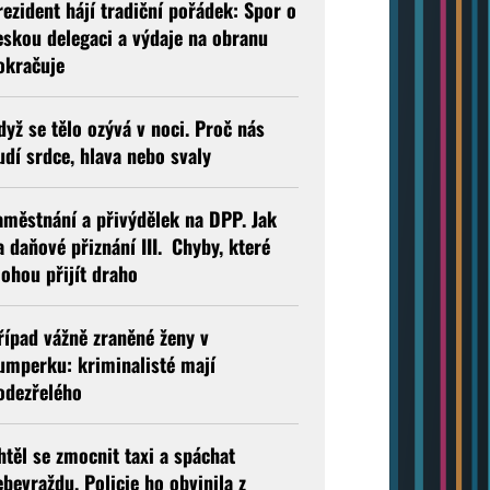
rezident hájí tradiční pořádek: Spor o
eskou delegaci a výdaje na obranu
okračuje
dyž se tělo ozývá v noci. Proč nás
udí srdce, hlava nebo svaly
aměstnání a přivýdělek na DPP. Jak
a daňové přiznání III. Chyby, které
ohou přijít draho
řípad vážně zraněné ženy v
umperku: kriminalisté mají
odezřelého
htěl se zmocnit taxi a spáchat
ebevraždu. Policie ho obvinila z