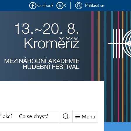
Facebook
X
Přihlásit se
 akcí
Co se chystá
Menu