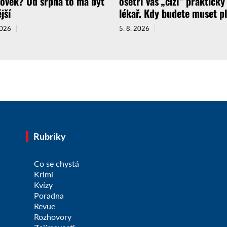
lověk? Od srpna to má být
ošetří vás „cizí“ praktický
jší
lékař. Kdy budete muset pl
2026
5. 8. 2026
Rubriky
Co se chystá
Krimi
Kvízy
Poradna
Revue
Rozhovory