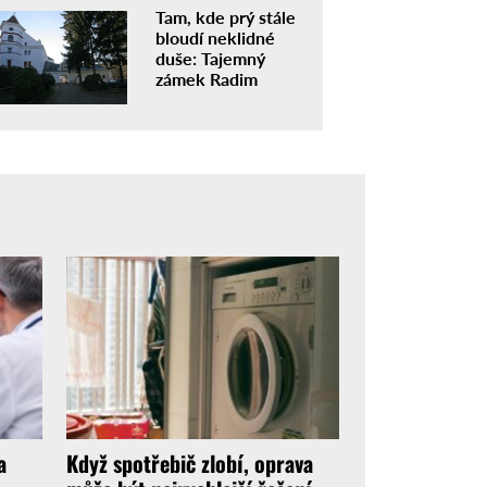
Tam, kde prý stále
bloudí neklidné
duše: Tajemný
zámek Radim
a
Když spotřebič zlobí, oprava