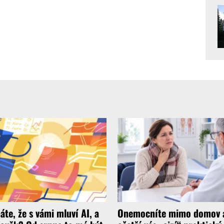
áte, že s vámi mluví AI, a
Onemocníte mimo domov 