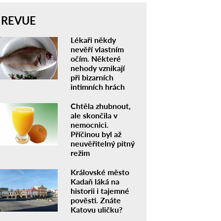
REVUE
Lékaři někdy
nevěří vlastním
očím. Některé
nehody vznikají
při bizarních
intimních hrách
Chtěla zhubnout,
ale skončila v
nemocnici.
Příčinou byl až
neuvěřitelný pitný
režim
Královské město
Kadaň láká na
historii i tajemné
pověsti. Znáte
Katovu uličku?