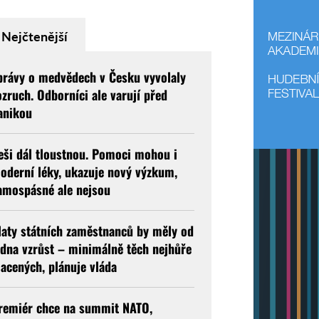
Nejčtenější
právy o medvědech v Česku vyvolaly
ozruch. Odborníci ale varují před
anikou
eši dál tloustnou. Pomoci mohou i
oderní léky, ukazuje nový výzkum,
amospásné ale nejsou
laty státních zaměstnanců by měly od
edna vzrůst – minimálně těch nejhůře
lacených, plánuje vláda
remiér chce na summit NATO,