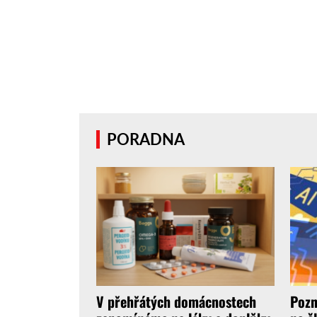
PORADNA
V přehřátých domácnostech
Pozn