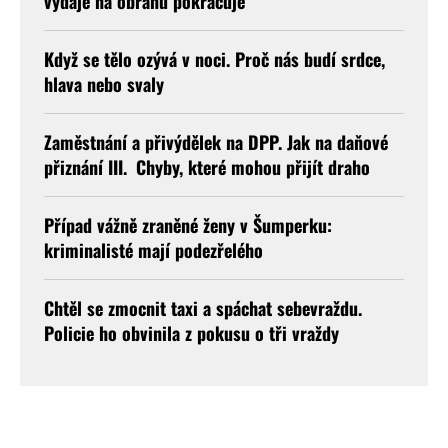
výdaje na obranu pokračuje
Když se tělo ozývá v noci. Proč nás budí srdce,
hlava nebo svaly
Zaměstnání a přivýdělek na DPP. Jak na daňové
přiznání III. Chyby, které mohou přijít draho
Případ vážně zraněné ženy v Šumperku:
kriminalisté mají podezřelého
Chtěl se zmocnit taxi a spáchat sebevraždu.
Policie ho obvinila z pokusu o tři vraždy