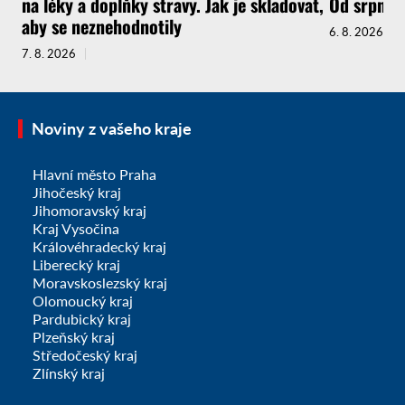
na léky a doplňky stravy. Jak je skladovat,
Od srpna t
aby se neznehodnotily
6. 8. 2026
7. 8. 2026
Noviny z vašeho kraje
Hlavní město Praha
Jihočeský kraj
Jihomoravský kraj
Kraj Vysočina
Královéhradecký kraj
Liberecký kraj
Moravskoslezský kraj
Olomoucký kraj
Pardubický kraj
Plzeňský kraj
Středočeský kraj
Zlínský kraj