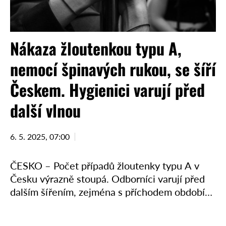
Nákaza žloutenkou typu A,
nemocí špinavých rukou, se šíří
Českem. Hygienici varují před
další vlnou
6. 5. 2025, 07:00
ČESKO – Počet případů žloutenky typu A v
Česku výrazně stoupá. Odborníci varují před
dalším šířením, zejména s příchodem období
dovolených a letních prázdnin. Hlavní
hygienička chce s ministerstvem zdravotnictví