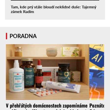
Tam, kde prý stále bloudí neklidné duše: Tajemný
zámek Radim
PORADNA
V přehřátých domácnostech zapomínáme
Poznáte, ž