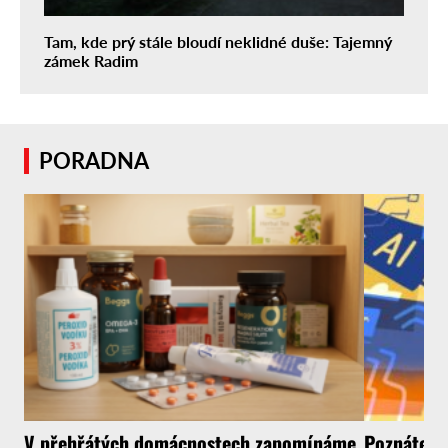
Tam, kde prý stále bloudí neklidné duše: Tajemný
zámek Radim
PORADNA
V přehřátých domácnostech zapomínáme
Poznáte, ž