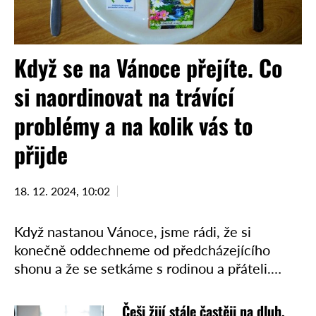
Když se na Vánoce přejíte. Co
si naordinovat na trávící
problémy a na kolik vás to
přijde
18. 12. 2024, 10:02
Když nastanou Vánoce, jsme rádi, že si
konečně oddechneme od předcházejícího
shonu a že se setkáme s rodinou a přáteli.
Hromady skvělého jídla a neodolatelného
cukroví a pití. Mnohdy také …
Češi žijí stále častěji na dluh.