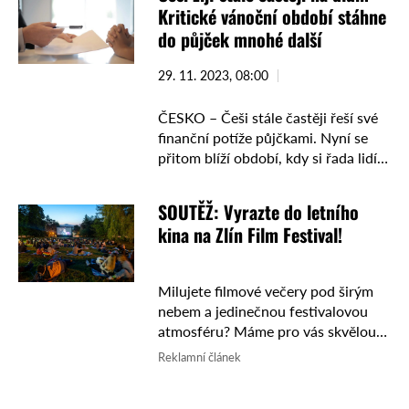
Kritické vánoční období stáhne
do půjček mnohé další
29. 11. 2023, 08:00
ČESKO – Češi stále častěji řeší své
finanční potíže půjčkami. Nyní se
přitom blíží období, kdy si řada lidí
půjčuje i na vánoční dárky. Ačkoliv
půjčky obecně nelze zcela
SOUTĚŽ: Vyrazte do letního
zatratit, …
kina na Zlín Film Festival!
Milujete filmové večery pod širým
nebem a jedinečnou festivalovou
atmosféru? Máme pro vás skvělou
zprávu! Ve spolupráci se Zlín Film
Reklamní článek
Festivalem jsme pro vás připravili
soutěž o vstupenky do