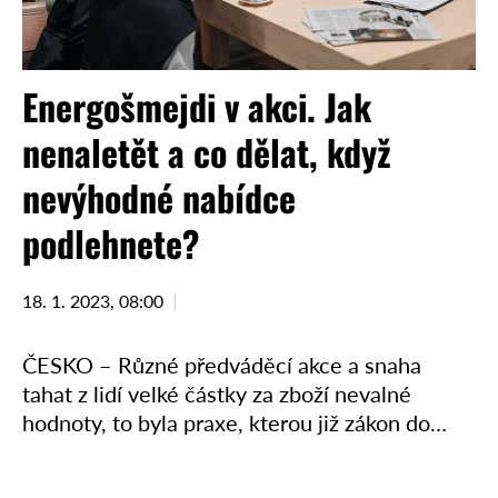
Energošmejdi v akci. Jak
nenaletět a co dělat, když
nevýhodné nabídce
podlehnete?
18. 1. 2023, 08:00
ČESKO – Různé předváděcí akce a snaha
tahat z lidí velké částky za zboží nevalné
hodnoty, to byla praxe, kterou již zákon do
jisté míry zatrhnul. V době, kdy začaly …