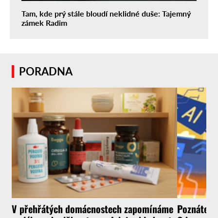
Tam, kde prý stále bloudí neklidné duše: Tajemný
zámek Radim
PORADNA
V přehřátých domácnostech zapomínáme
Poznáte, ž