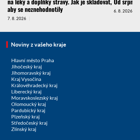
na léky a doplňky stravy. Jak je skladovat,
Od srpna t
aby se neznehodnotily
6. 8. 2026
7. 8. 2026
Noviny z vašeho kraje
Hlavní město Praha
Jihočeský kraj
Jihomoravský kraj
Kraj Vysočina
Královéhradecký kraj
Liberecký kraj
Moravskoslezský kraj
Olomoucký kraj
Pardubický kraj
Plzeňský kraj
Středočeský kraj
Zlínský kraj