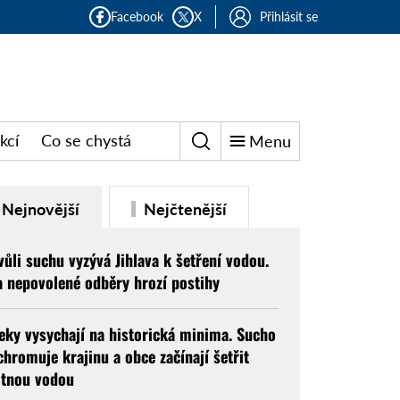
Facebook
X
Přihlásit se
kcí
Co se chystá
Menu
Nejnovější
Nejčtenější
vůli suchu vyzývá Jihlava k šetření vodou.
a nepovolené odběry hrozí postihy
eky vysychají na historická minima. Sucho
chromuje krajinu a obce začínají šetřit
itnou vodou