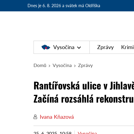
Dnes je 6. 8. 2026
a svátek má Oldřiška
Vysočina
Zprávy
Krimi
Domů
Vysočina
Zprávy
Rantířovská ulice v Jihlav
Začíná rozsáhlá rekonstr
Ivana Kňazová
25. 6. 2025, 10:58
Vysočina