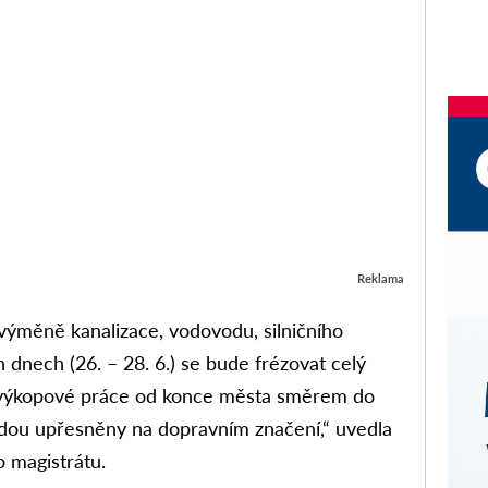
Reklama
ýměně kanalizace, vodovodu, silničního
 dnech (26. – 28. 6.) se bude frézovat celý
u výkopové práce od konce města směrem do
udou upřesněny na dopravním značení,“ uvedla
 magistrátu.