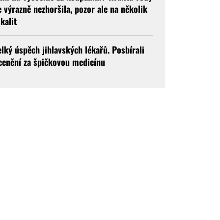
e výrazně nezhoršila, pozor ale na několik
okalit
elký úspěch jihlavských lékařů. Posbírali
cenění za špičkovou medicínu