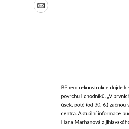
Během rekonstrukce dojde k v
povrchu i chodníků. „V prvních
úsek, poté (od 30. 6.) začno
centra. Aktuální informace b
Hana Marhanová z jihlavského