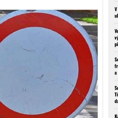
V
u
V
v
p
S
f
a
S
T
d
K