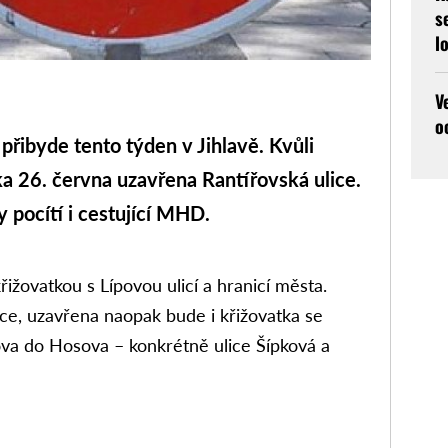
s
l
V
o
řibyde tento týden v Jihlavě. Kvůli
a 26. června uzavřena Rantířovská ulice.
 pocítí i cestující MHD.
ižovatkou s Lípovou ulicí a hranicí města.
ce, uzavřena naopak bude i křižovatka se
ova do Hosova – konkrétně ulice Šípková a