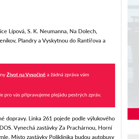
lice Lípová, S. K. Neumanna, Na Dolech,
eníkov, Plandry a Vyskytnou do Rantířova a
iny
Život na Vysočině
a žádná zpráva vám
de pro vás připravujeme plejádu pestrých zpráv.
é dopravy. Linka 261 pojede podle výlukového
IDOS. Vynechá zastávky Za Prachárnou, Horní
le. Místo zastávky Poliklinika budou autobusy