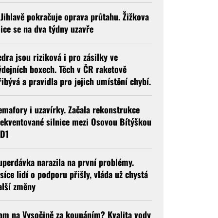
 Jihlavě pokračuje oprava průtahu. Žižkova
lice se na dva týdny uzavře
edra jsou riziková i pro zásilky ve
ýdejních boxech. Těch v ČR raketově
řibývá a pravidla pro jejich umístění chybí.
emafory i uzavírky. Začala rekonstrukce
rekventované silnice mezi Osovou Bítýškou
 D1
uperdávka narazila na první problémy.
isíce lidí o podporu přišly, vláda už chystá
alší změny
am na Vysočině za koupáním? Kvalita vody