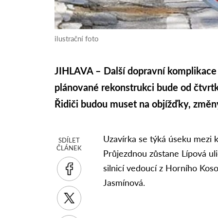
ilustrační foto
JIHLAVA – Další dopravní komplikace p
plánované rekonstrukci bude od čtvrtk
Řidiči budou muset na objížďky, změny
Uzavírka se týká úseku mezi kř
SDÍLET
ČLÁNEK
Průjezdnou zůstane Lípová uli
silnicí vedoucí z Horního Kos
Jasmínová.