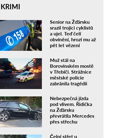
KRIMI
Senior na Žďársku
srazil trojici cyklistů
a ujel. Teď čelí
obvinění, hrozí mu až
pět let vězení
Muž stál na
Borovinském mostě
v Třebíči. Strážnice
městské policie
zabránila tragédii
Nebezpečná jízda
pod vlivem. Řidička
na Žďársku
převrátila Mercedes
přes střechu
Čelní střet u