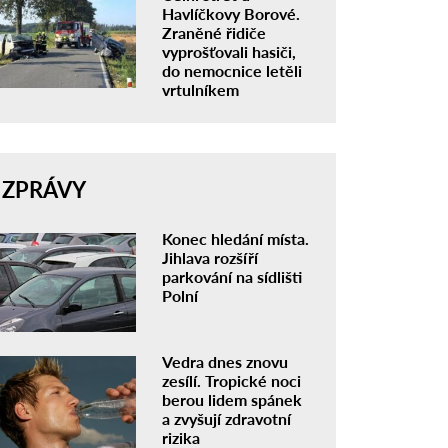
Havlíčkovy Borové.
Zraněné řidiče
vyprošťovali hasiči,
do nemocnice letěli
vrtulníkem
ZPRÁVY
Konec hledání místa.
Jihlava rozšíří
parkování na sídlišti
Polní
Vedra dnes znovu
zesílí. Tropické noci
berou lidem spánek
a zvyšují zdravotní
rizika