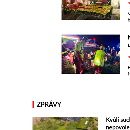
ZPRÁVY
Kvůli suc
nepovole