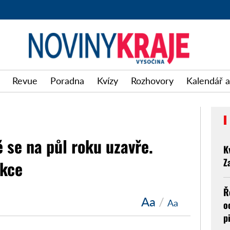
Revue
Poradna
Kvízy
Rozhovory
Kalendář a
ě se na půl roku uzavře.
K
Z
ukce
Ř
Aa
/
Aa
o
p