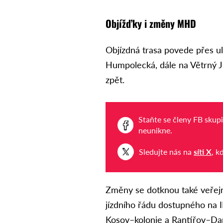
Objížďky i změny MHD
Objízdná trasa povede přes u
Humpolecká, dále na Větrný J
zpět.
Staňte se členy FB skup
neunikne.
Sledujte nás na
síti X
, k
Změny se dotknou také veřejn
jízdního řádu dostupného na 
Kosov–kolonie a Rantířov–Dam