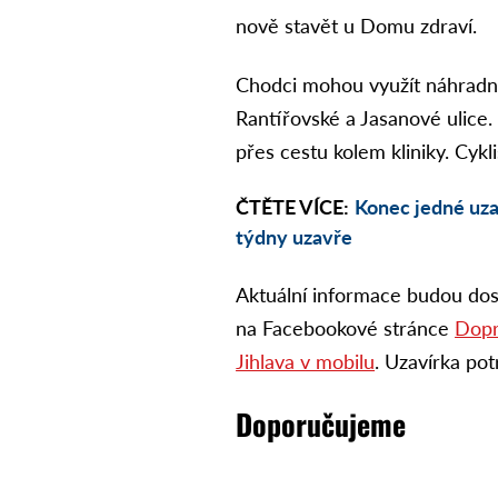
nově stavět u Domu zdraví.
Chodci mohou využít náhradní
Rantířovské a Jasanové ulice
přes cestu kolem kliniky. Cyklis
ČTĚTE VÍCE:
Konec jedné uzav
týdny uzavře
Aktuální informace budou do
na Facebookové stránce
Dopr
Jihlava v mobilu
. Uzavírka pot
Doporučujeme