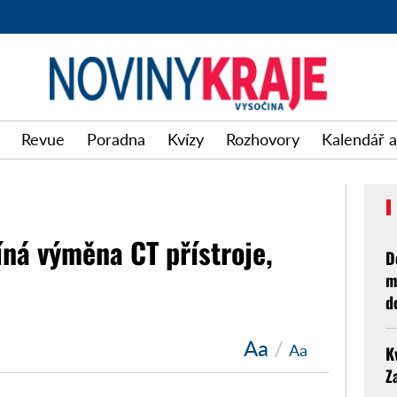
Revue
Poradna
Kvízy
Rozhovory
Kalendář a
íná výměna CT přístroje,
D
m
d
Aa
/
Aa
K
Z