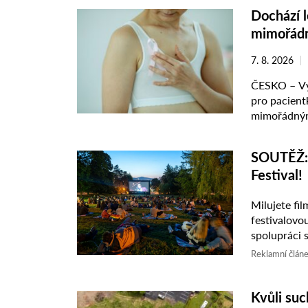
Dochází l
mimořádn
7. 8. 2026
ČESKO – Výp
pro pacient
mimořádnými
látkou tamo
SOUTĚŽ: V
Festival!
Milujete fi
festivalovo
spolupráci s
o vstupenky
Reklamní člán
Kvůli suc