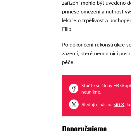
zařízení mohlo být uvedeno d
přinese omezení a nutnost vyš
lékaře o trpělivost a pochope
Filip.
Po dokončení rekonstrukce se
zázemí, které nemocnici posu
péče.
Staňte se členy FB skup
neunikne.
Sledujte nás na
síti X
, k
Doporučujeme