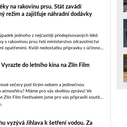
éky na rakovinu prsu. Stát zavádí
ý režim a zajišťuje náhradní dodávky
adek jednoho z nejčastěji předepisovaných léků
ky s rakovinou prsu řeší ministerstvo zdravotnictví
 opatřeními. Kvůli nedostatku přípravku s účinnou
xifen budou lékárny nově moci sestavovat ...
yrazte do letního kina na Zlín Film
lmové večery pod širým nebem a jedinečnou
u atmosféru? Máme pro vás skvělou zprávu! Ve
e Zlín Film Festivalem jsme pro vás připravili soutěž
 do oblíbeného ...
ek
hu vyzývá Jihlava k šetření vodou. Za