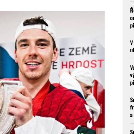
Ř
o
p
V
u
V
v
p
S
f
a
S