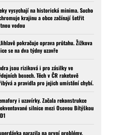
eky vysychají na historická minima. Sucho
chromuje krajinu a obce začínají šetřit
itnou vodou
 Jihlavě pokračuje oprava průtahu. Žižkova
lice se na dva týdny uzavře
edra jsou riziková i pro zásilky ve
ýdejních boxech. Těch v ČR raketově
řibývá a pravidla pro jejich umístění chybí.
emafory i uzavírky. Začala rekonstrukce
rekventované silnice mezi Osovou Bítýškou
 D1
uperdávka narazila na první problémy.