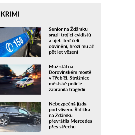
KRIMI
Senior na Žďársku
srazil trojici cyklistů
a ujel. Teď čelí
obvinění, hrozí mu až
pět let vězení
Muž stál na
Borovinském mostě
v Třebíči. Strážnice
městské policie
zabránila tragédii
Nebezpečná jízda
pod vlivem. Řidička
na Žďársku
převrátila Mercedes
přes střechu