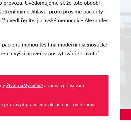
o provozu. Uvědomujeme si, že toto období
etření mimo Jihlavu, proto prosíme pacienty i
ní,“ uvedl ředitel jihlavské nemocnice Alexander
 pacienti mohou těšit na moderní diagnostické
ne na vyšší úroveň v poskytování zdravotní
iny
Život na Vysočině
a žádná zpráva vám
de pro vás připravujeme plejádu pestrých zpráv.