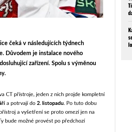
T
d
K
s
ce čeká v následujících týdnech
l
ie. Důvodem je instalace nového
dosluhující zařízení. Spolu s výměnou
ny.
va CT přístroje, jeden z nich projde kompletní
áří
a potrvají do
2. listopadu
. Po tuto dobu
řístroj a vyšetření se proto omezí jen na
 Ty bude možné provést po předchozí