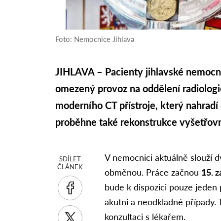
Foto: Nemocnice Jihlava
JIHLAVA – Pacienty jihlavské nemocni
omezený provoz na oddělení radiolog
moderního CT přístroje, který nahradí 
proběhne také rekonstrukce vyšetřov
V nemocnici aktuálně slouží d
SDÍLET
ČLÁNEK
obměnou. Práce začnou
15. z
bude k dispozici pouze jeden p
akutní a neodkladné případy.
konzultaci s lékařem.