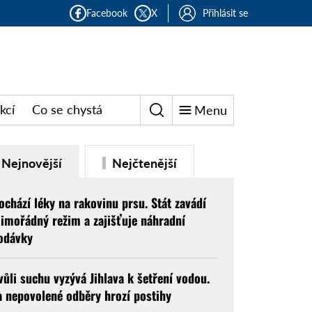
Facebook
X
Přihlásit se
kcí
Co se chystá
Menu
Nejnovější
Nejčtenější
ochází léky na rakovinu prsu. Stát zavádí
imořádný režim a zajišťuje náhradní
odávky
vůli suchu vyzývá Jihlava k šetření vodou.
a nepovolené odběry hrozí postihy