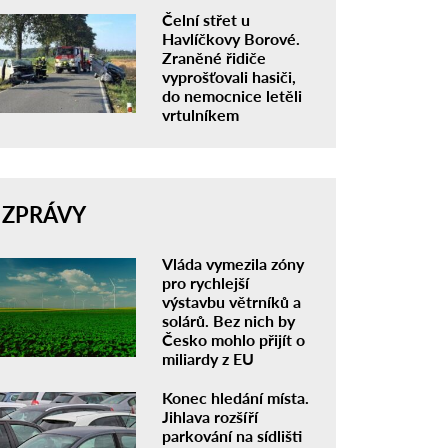
Čelní střet u
Havlíčkovy Borové.
Zraněné řidiče
vyprošťovali hasiči,
do nemocnice letěli
vrtulníkem
ZPRÁVY
Vláda vymezila zóny
pro rychlejší
výstavbu větrníků a
solárů. Bez nich by
Česko mohlo přijít o
miliardy z EU
Konec hledání místa.
Jihlava rozšíří
parkování na sídlišti