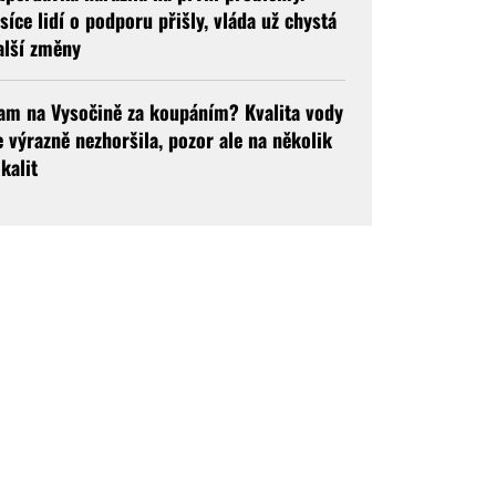
isíce lidí o podporu přišly, vláda už chystá
alší změny
am na Vysočině za koupáním? Kvalita vody
e výrazně nezhoršila, pozor ale na několik
okalit