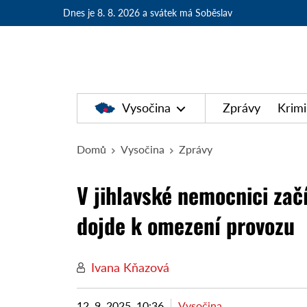
Dnes je 8. 8. 2026
a svátek má Soběslav
Vysočina
Zprávy
Krimi
Domů
Vysočina
Zprávy
V jihlavské nemocnici zač
dojde k omezení provozu
Ivana Kňazová
12. 9. 2025, 10:36
Vysočina