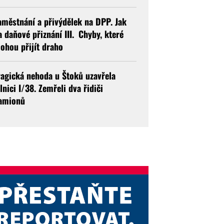
aměstnání a přivýdělek na DPP. Jak
a daňové přiznání III. Chyby, které
ohou přijít draho
ragická nehoda u Štoků uzavřela
ilnici I/38. Zemřeli dva řidiči
amionů