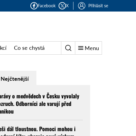
Facebook
X
Přihlásit se
kcí
Co se chystá
Menu
Nejčtenější
právy o medvědech v Česku vyvolaly
ozruch. Odborníci ale varují před
anikou
eši dál tloustnou. Pomoci mohou i