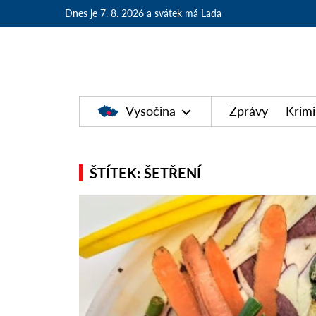
Dnes je 7. 8. 2026
a svátek má Lada
Vysočina
Zprávy
Krimi
ŠTÍTEK: ŠETŘENÍ