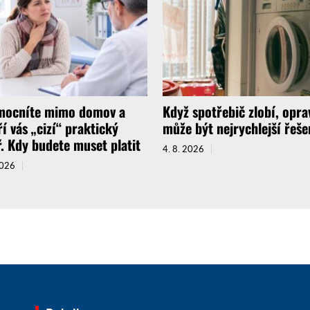
ocníte mimo domov a
Když spotřebič zlobí, opra
ří vás „cizí“ praktický
může být nejrychlejší řeše
ř. Kdy budete muset platit
4. 8. 2026
2026