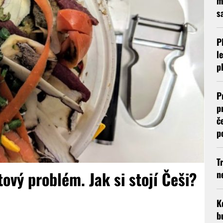
m
s
P
l
p
P
p
č
p
T
tový problém. Jak si stojí Češi?
n
K
b