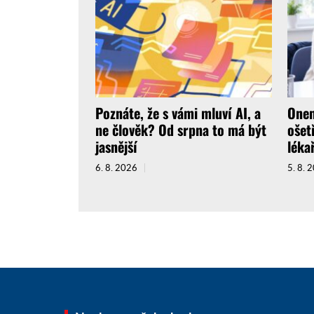
Poznáte, že s vámi mluví AI, a
Onem
ne člověk? Od srpna to má být
ošet
jasnější
léka
6. 8. 2026
5. 8. 