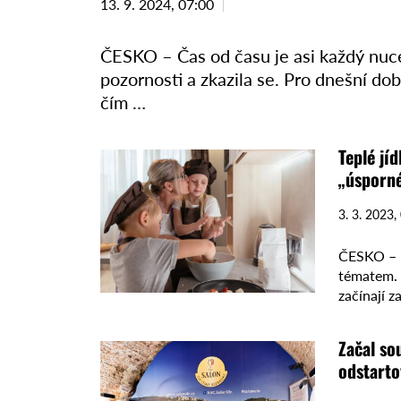
13. 9. 2024, 07:00
ČESKO – Čas od času je asi každý nuce
pozornosti a zkazila se. Pro dnešní dobu
čím …
Teplé jíd
„úsporné
3. 3. 2023,
ČESKO – R
tématem. 
začínají z
ohledu …
Začal so
odstarto