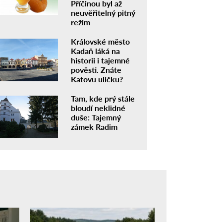
Příčinou byl až
neuvěřitelný pitný
režim
Královské město
Kadaň láká na
historii i tajemné
pověsti. Znáte
Katovu uličku?
Tam, kde prý stále
bloudí neklidné
duše: Tajemný
zámek Radim