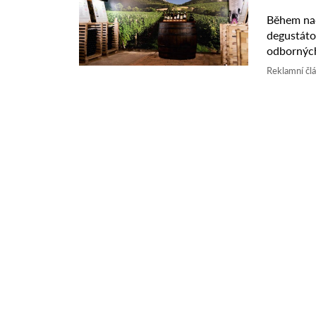
Během nad
degustáto
odborných
která se po
Reklamní čl