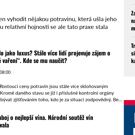
Z
n vyhodit nějakou potravinu, která ušla jeho
n
 relativní hojnosti se ale tato praxe stala
m
T
lo jako luxus? Stále více lidí projevuje zájem o
s
 vaření“. Kde se mu naučit?
k
 08:00
ostoucí ceny potravin jsou stále více skloňovaným
Kromě daného stavu se již i příslušné kontrolní orgány
abývat zjišťováním toho, kdo je za situaci zodpovědný. Bez
uboj o nejlepší vína. Národní soutěž vín
vala