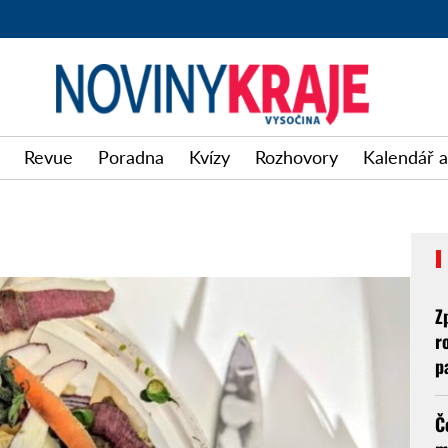
Revue
Poradna
Kvízy
Rozhovory
Kalendář a
Z
r
p
Č