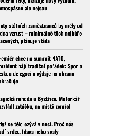
oderní léky, ukazuje nový výzkum,
amospásné ale nejsou
laty státních zaměstnanců by měly od
edna vzrůst – minimálně těch nejhůře
lacených, plánuje vláda
remiér chce na summit NATO,
rezident hájí tradiční pořádek: Spor o
eskou delegaci a výdaje na obranu
okračuje
ragická nehoda u Bystřice. Motorkář
ezvládl zatáčku, na místě zemřel
dyž se tělo ozývá v noci. Proč nás
udí srdce, hlava nebo svaly