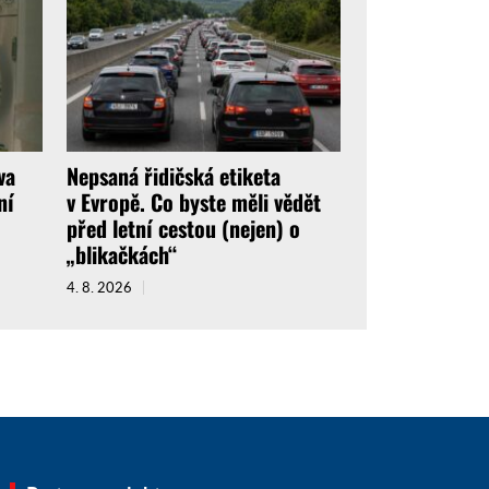
va
Nepsaná řidičská etiketa
ní
v Evropě. Co byste měli vědět
před letní cestou (nejen) o
„blikačkách“
4. 8. 2026