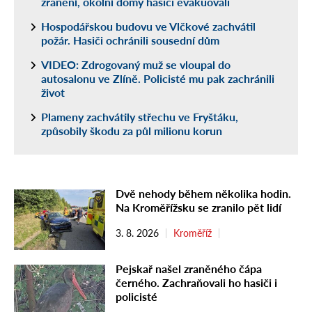
zranění, okolní domy hasiči evakuovali
Hospodářskou budovu ve Vlčkové zachvátil
požár. Hasiči ochránili sousední dům
VIDEO: Zdrogovaný muž se vloupal do
autosalonu ve Zlíně. Policisté mu pak zachránili
život
Plameny zachvátily střechu ve Fryštáku,
způsobily škodu za půl milionu korun
Dvě nehody během několika hodin.
Na Kroměřížsku se zranilo pět lidí
3. 8. 2026
Kroměříž
Pejskař našel zraněného čápa
černého. Zachraňovali ho hasiči i
policisté