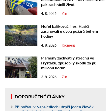
pak zachránili život
4. 8. 2026
Zlín
Hořel balíkovač i les. Hasiči
zasahovali u dvou požárů během
hodiny
4. 8. 2026
Kroměříž
Plameny zachvátily střechu ve
Fryštáku, způsobily škodu za půl
milionu korun
3. 8. 2026
Zlín
DOPORUČENÉ ČLÁNKY
Při požáru v Napajedlech utrpěl jeden člověk