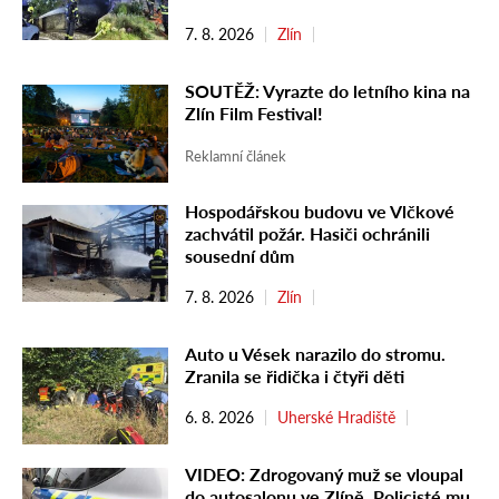
7. 8. 2026
Zlín
SOUTĚŽ: Vyrazte do letního kina na
Zlín Film Festival!
Reklamní článek
Hospodářskou budovu ve Vlčkové
zachvátil požár. Hasiči ochránili
sousední dům
7. 8. 2026
Zlín
Auto u Vések narazilo do stromu.
Zranila se řidička i čtyři děti
6. 8. 2026
Uherské Hradiště
VIDEO: Zdrogovaný muž se vloupal
do autosalonu ve Zlíně. Policisté mu