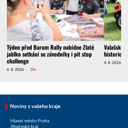
Týden před Barum Rally nabídne Zlaté
Valašské M
jablko setkání se závodníky i pit stop
historický
challenge
4. 8. 2026
6. 8. 2026
Zlín
Noviny z vašeho kraje
Hlavní město Praha
Jihočeský kraj