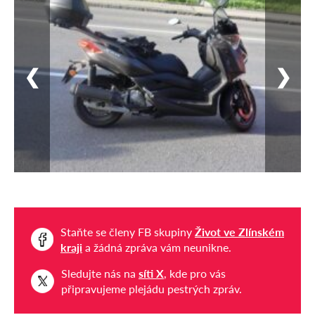
❮
❯
Staňte se členy FB skupiny
Život ve Zlínském
kraji
a žádná zpráva vám neunikne.
Sledujte nás na
síti X
, kde pro vás
připravujeme plejádu pestrých zpráv.