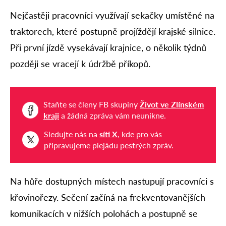
Nejčastěji pracovníci využívají sekačky umístěné na
traktorech, které postupně projíždějí krajské silnice.
Při první jízdě vysekávají krajnice, o několik týdnů
později se vracejí k údržbě příkopů.
Staňte se členy FB skupiny
Život ve Zlínském
kraji
a žádná zpráva vám neunikne.
Sledujte nás na
síti X
, kde pro vás
připravujeme plejádu pestrých zpráv.
Na hůře dostupných místech nastupují pracovníci s
křovinořezy. Sečení začíná na frekventovanějších
komunikacích v nižších polohách a postupně se