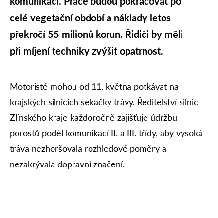
komunikací. Práce budou pokračovat po
celé vegetační období a náklady letos
překročí 55 milionů korun. Řidiči by měli
při míjení techniky zvýšit opatrnost.
Motoristé mohou od 11. května potkávat na
krajských silnicích sekačky trávy. Ředitelství silnic
Zlínského kraje každoročně zajišťuje údržbu
porostů podél komunikací II. a III. třídy, aby vysoká
tráva nezhoršovala rozhledové poměry a
nezakrývala dopravní značení.