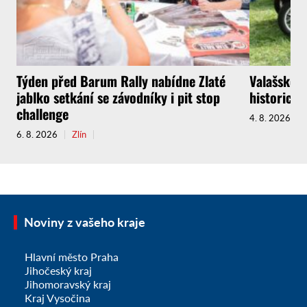
Týden před Barum Rally nabídne Zlaté
Valašské M
jablko setkání se závodníky i pit stop
historický
challenge
4. 8. 2026
6. 8. 2026
Zlín
Noviny z vašeho kraje
Hlavní město Praha
Jihočeský kraj
Jihomoravský kraj
Kraj Vysočina