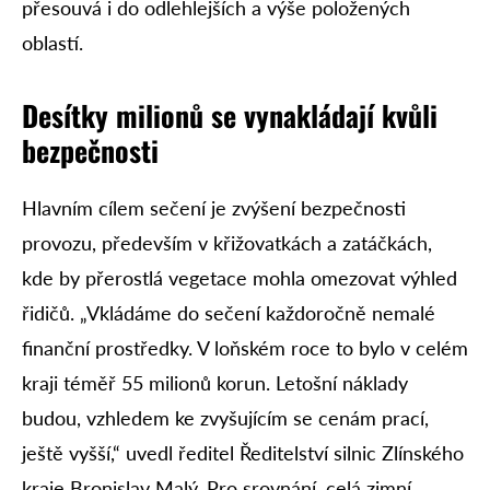
přesouvá i do odlehlejších a výše položených
oblastí.
Desítky milionů se vynakládají kvůli
bezpečnosti
Hlavním cílem sečení je zvýšení bezpečnosti
provozu, především v křižovatkách a zatáčkách,
kde by přerostlá vegetace mohla omezovat výhled
řidičů. „Vkládáme do sečení každoročně nemalé
finanční prostředky. V loňském roce to bylo v celém
kraji téměř 55 milionů korun. Letošní náklady
budou, vzhledem ke zvyšujícím se cenám prací,
ještě vyšší,“ uvedl ředitel Ředitelství silnic Zlínského
kraje Bronislav Malý. Pro srovnání, celá zimní