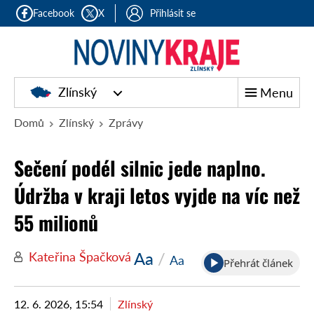
Facebook
X
Přihlásit se
Zlínský
Menu
Domů
Zlínský
Zprávy
Sečení podél silnic jede naplno.
Údržba v kraji letos vyjde na víc než
55 milionů
Aa
/
Kateřina Špačková
Aa
Přehrát článek
12. 6. 2026, 15:54
Zlínský