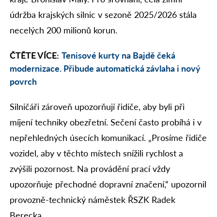
údržba krajských silnic v sezoně 2025/2026 stála
necelých 200 milionů korun.
ČTĚTE VÍCE:
Tenisové kurty na Bajdě čeká
modernizace. Přibude automatická závlaha i nový
povrch
Silničáři zároveň upozorňují řidiče, aby byli při
míjení techniky obezřetní. Sečení často probíhá i v
nepřehledných úsecích komunikací. „Prosíme řidiče
vozidel, aby v těchto místech snížili rychlost a
zvýšili pozornost. Na provádění prací vždy
upozorňuje přechodné dopravní značení,“ upozornil
provozně-technický náměstek ŘSZK Radek
Berecka.