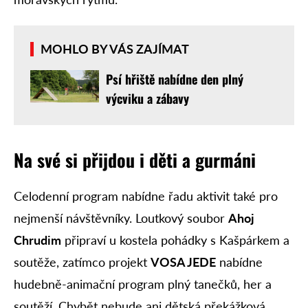
MOHLO BY VÁS ZAJÍMAT
Psí hřiště nabídne den plný
výcviku a zábavy
Na své si přijdou i děti a gurmáni
Celodenní program nabídne řadu aktivit také pro
nejmenší návštěvníky. Loutkový soubor
Ahoj
Chrudim
připraví u kostela pohádky s Kašpárkem a
soutěže, zatímco projekt
VOSA JEDE
nabídne
hudebně-animační program plný tanečků, her a
soutěží. Chybět nebude ani dětská překážková