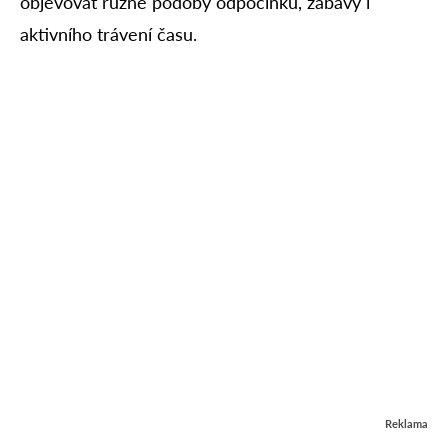
objevovat různé podoby odpočinku, zábavy i
aktivního trávení času.
Reklama