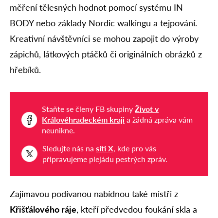
měření tělesných hodnot pomocí systému IN
BODY nebo základy Nordic walkingu a tejpování.
Kreativní návštěvníci se mohou zapojit do výroby
zápichů, látkových ptáčků či originálních obrázků z
hřebíků.
Staňte se členy FB skupiny
Život v
Královéhradeckém kraji
a žádná zpráva vám
neunikne.
Sledujte nás na
síti X
, kde pro vás
připravujeme plejádu pestrých zpráv.
Zajímavou podívanou nabídnou také mistři z
Křišťálového ráje
, kteří předvedou foukání skla a