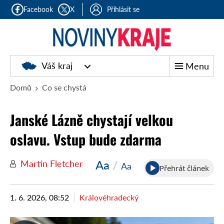
Facebook
X
Přihlásit se
Noviny
Váš kraj
Menu
kraje
Domů
Co se chystá
Janské Lázně chystají velkou
oslavu. Vstup bude zdarma
Aa
/
Martin Fletcher
Aa
Přehrát článek
1. 6. 2026, 08:52
Královéhradecký