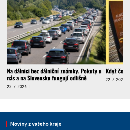
Na dálnici bez dálniční známky. Pokuty u
Když čokol
nás a na Slovensku fungují odlišně
22. 7. 2026
23. 7. 2026
Noviny z vašeho kraje