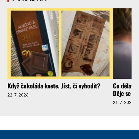
Když čokoláda kvete. Jíst, či vyhodit?
Co dělat, 
Děje se to 
22. 7. 2026
21. 7. 2026