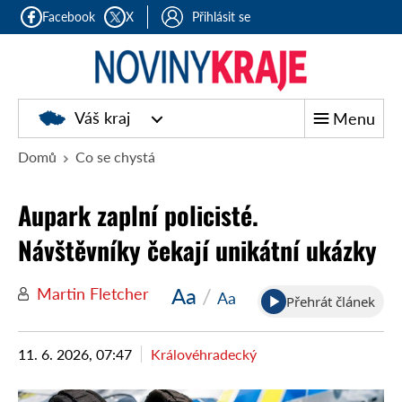
Facebook
X
Přihlásit se
Noviny
Váš kraj
Menu
kraje
Domů
Co se chystá
Aupark zaplní policisté.
Návštěvníky čekají unikátní ukázky
Aa
/
Martin Fletcher
Aa
Přehrát článek
11. 6. 2026, 07:47
Královéhradecký