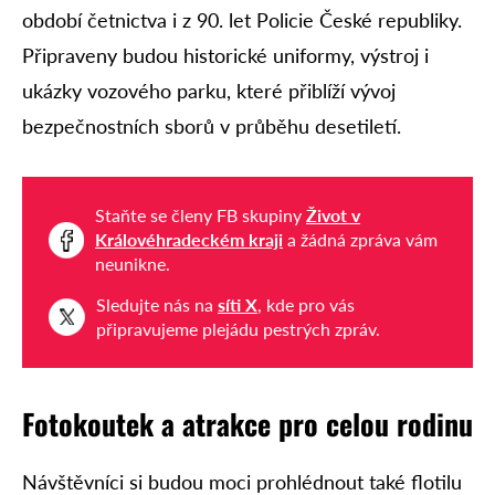
období četnictva i z 90. let Policie České republiky.
Připraveny budou historické uniformy, výstroj i
ukázky vozového parku, které přiblíží vývoj
bezpečnostních sborů v průběhu desetiletí.
Staňte se členy FB skupiny
Život v
Královéhradeckém kraji
a žádná zpráva vám
neunikne.
Sledujte nás na
síti X
, kde pro vás
připravujeme plejádu pestrých zpráv.
Fotokoutek a atrakce pro celou rodinu
Návštěvníci si budou moci prohlédnout také flotilu