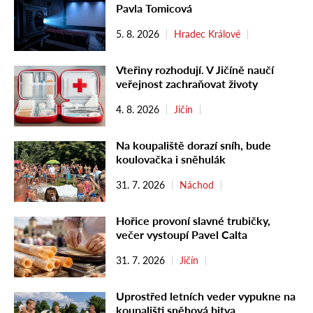
Pavla Tomicová
5. 8. 2026
Hradec Králové
Vteřiny rozhodují. V Jičíně naučí
veřejnost zachraňovat životy
4. 8. 2026
Jičín
Na koupaliště dorazí sníh, bude
koulovačka i sněhulák
31. 7. 2026
Náchod
Hořice provoní slavné trubičky,
večer vystoupí Pavel Calta
31. 7. 2026
Jičín
Uprostřed letních veder vypukne na
koupališti sněhová bitva