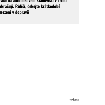
ráce na autobusovém stanovišti v Třinci
okračují. Řidiči, čekejte krátkodobé
mezení v dopravě
Reklama