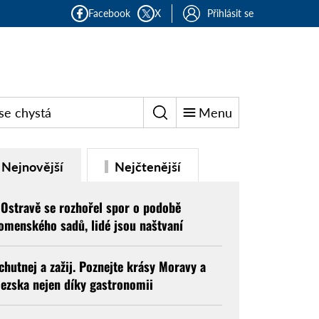
Facebook
X
Přihlásit se
se chystá
Menu
Nejnovější
Nejčtenější
 Ostravě se rozhořel spor o podobě
omenského sadů, lidé jsou naštvaní
chutnej a zažij. Poznejte krásy Moravy a
lezska nejen díky gastronomii