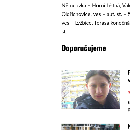
Němcovka – Horní Líštná, Valov
Oldřichovice, ves – aut. st. – ž
ves – Lyžbice, Terasa konečná 
st.
Doporučujeme