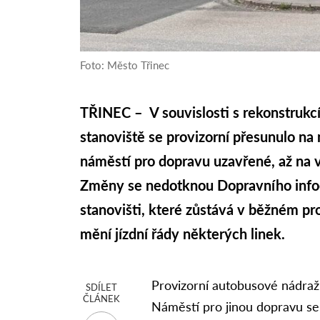
Foto: Město Třinec
TŘINEC – V souvislosti s rekonstrukc
stanoviště se provizorní přesunulo n
náměstí pro dopravu uzavřené, až na 
Změny se nedotknou Dopravního info
stanovišti, které zůstává v běžném p
mění jízdní řády některých linek.
Provizorní autobusové nádraží
SDÍLET
ČLÁNEK
Náměstí pro jinou dopravu se u