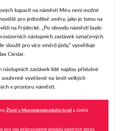
vých kapacit na náměstí Míru není možné
noviště pro jednotlivé směry, jako je tomu na
višti na Frýdecké. „Po obvodu náměstí bude
provizorních nástupních zastávek označených
e sloužit pro více směrů jízdy,“ vysvětluje
lav Cieslar.
h nástupních zastávek lidé najdou příslušné
u souhrnně vyvěšené na šesti velkých
ných v prostoru náměstí.
iny
Život v Moravskoslezském kraji
a žádná
de pro vás připravujeme plejádu pestrých zpráv.