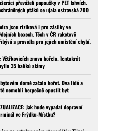
ašeráci převáželi papoušky v PET lahvích.
achráněných ptáků se ujala ostravská ZOO
edra jsou riziková i pro zásilky ve
ýdejních boxech. Těch v ČR raketově
řibývá a pravidla pro jejich umístění chybí.
e Větřkovicích znova hořelo. Tentokrát
hytlo 35 balíků slámy
 bytovém domě začalo hořet. Dva lidé a
ítě nemohli bezpečně opustit byt
IZUALIZACE: Jak bude vypadat dopravní
erminál ve Frýdku-Místku?