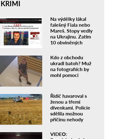
KRIMI
Na výdělky lákal
falešný Fiala nebo
Mareš. Stopy vedly
na Ukrajinu. Zatím
10 obviněných
Kdo z obchodu
ukradl batoh? Muž
na fotografiích by
mohl pomoci
Řidič havaroval s
ženou a třemi
dívenkami. Policie
sdělila možnou
příčinu nehody
VIDEO: