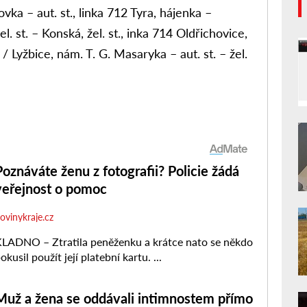
ka – aut. st., linka 712 Tyra, hájenka –
el. st. – Konská, žel. st., inka 714 Oldřichovice,
/ Lyžbice, nám. T. G. Masaryka – aut. st. – žel.