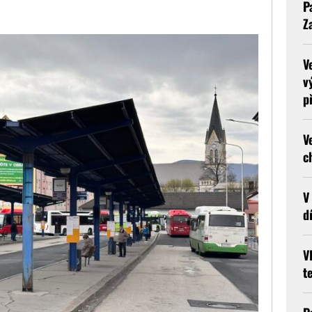
P
Z
V
v
p
V
c
V
d
V
t