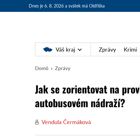
Dnes je 6. 8. 2026
a svátek má Oldřiška
Váš kraj
Zprávy
Krimi
Domů
Zprávy
Jak se zorientovat na pro
autobusovém nádraží?
Vendula Čermáková