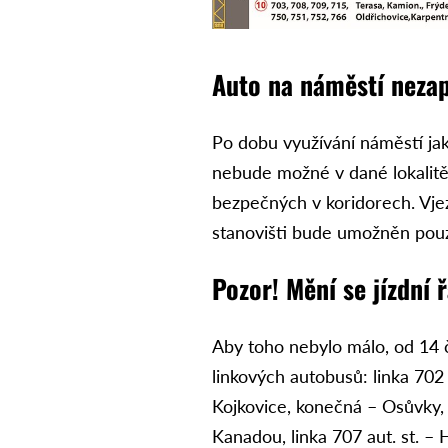
Auto na náměstí neza
Po dobu využívání náměstí ja
nebude možné v dané lokalitě
bezpečných v koridorech. Vjez
stanovišti bude umožněn pou
Pozor! Mění se jízdní 
Aby toho nebylo málo, od 14 č
linkových autobusů: linka 702 K
Kojkovice, konečná – Osůvky, 
Kanadou, linka 707 aut. st. – H