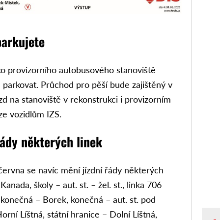
parkujete
ko provizorního autobusového stanoviště
 parkovat. Průchod pro pěší bude zajištěný v
d na stanoviště v rekonstrukci i provizorním
ze vozidlům IZS.
řády některých linek
ervna se navíc mění jízdní řády některých
anada, školy – aut. st. – žel. st., linka 706
konečná – Borek, konečná – aut. st. pod
orní Líštná, státní hranice – Dolní Líštná,