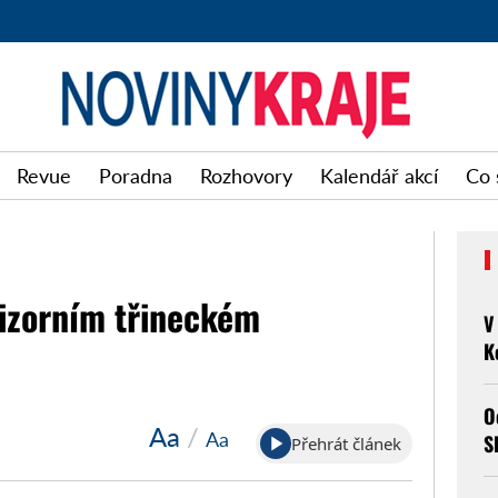
Noviny
Revue
Poradna
Rozhovory
Kalendář akcí
Co 
kraje
vizorním třineckém
V
K
O
Aa
/
Aa
S
Přehrát článek