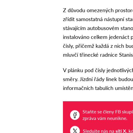
Z důvodu omezených prostoro
zřídit samostatná nástupní sta
stávajícím autobusovém stano
instalováno celkem jedenáct 
čísly, přičemž každá z nich bud
mluvčí třinecké radnice Stanis
V plánku pod čísly jednotlivýc
směry. Jízdní řády linek budo
informačních tabulích umístě
Staňte se členy FB skup
zpráva vám neunikne.
Sledujte nás na
síti X
, k