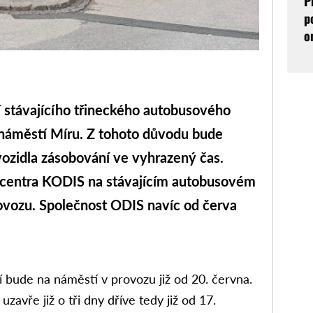
P
p
o
í stávajícího třineckého autobusového
a náměstí Míru. Z tohoto důvodu bude
vozidla zásobování ve vyhrazený čas.
centra KODIS na stávajícím autobusovém
rovozu. Společnost ODIS navíc od červa
 bude na náměstí v provozu již od 20. června.
zavře již o tři dny dříve tedy již od 17.