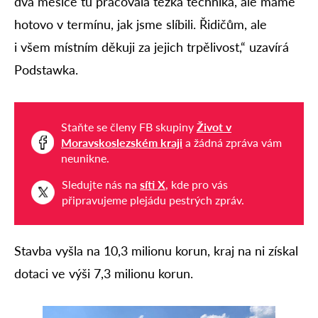
dva měsíce tu pracovala těžká technika, ale máme
hotovo v termínu, jak jsme slíbili. Řidičům, ale
i všem místním děkuji za jejich trpělivost,“ uzavírá
Podstawka.
Staňte se členy FB skupiny
Život v
Moravskoslezském kraji
a žádná zpráva vám
neunikne.
Sledujte nás na
síti X
, kde pro vás
připravujeme plejádu pestrých zpráv.
Stavba vyšla na 10,3 milionu korun, kraj na ni získal
dotaci ve výši 7,3 milionu korun.