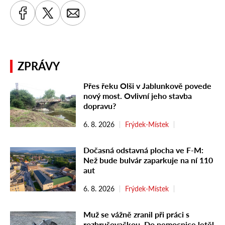
ZPRÁVY
Přes řeku Olši v Jablunkově povede
nový most. Ovlivní jeho stavba
dopravu?
6. 8. 2026
Frýdek-Místek
Dočasná odstavná plocha ve F-M:
Než bude bulvár zaparkuje na ní 110
aut
6. 8. 2026
Frýdek-Místek
Muž se vážně zranil při práci s
rozbrušovačkou. Do nemocnice letěl