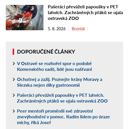
Pašeráci převáželi papoušky v PET
lahvích. Zachráněných ptáků se ujala
ostravská ZOO
5. 8. 2026
Bruntál
DOPORUČENÉ ČLÁNKY
V Ostravě se rozhořel spor o podobě
Komenského sadů, lidé jsou naštvaní
Ochutnej a zažij. Poznejte krásy Moravy a
Slezska nejen díky gastronomii
Pašeráci převáželi papoušky v PET lahvích.
Zachráněných ptáků se ujala ostravská ZOO
Peer mentoři proměnili své zdravotní
znevýhodnění v pomoc. Radím lidem po úraze
míchy, říká Josef