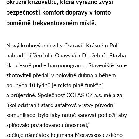
okružní křižovatku, která výrazně zvýší
bezpečnost i komfort dopravy v tomto
poměrně frekventovaném místě.
Nový kruhový objezd v Ostravě‑Krásném Poli
nahradil křížení ulic Opavská a Družební. „Stavba
šla přesně podle harmonogramu. Staveniště jsme
zhotoviteli předali v polovině dubna a během
pouhých 10 týdnů je místo plně funkční
a průjezdné. Společnost COLAS CZ a.s. měla za
úkol odstranit staré asfaltové vrstvy původní
komunikace, bylo taky nutné sanovat podloží, aby
splňovalo požadovanou únosnost,“
sděluje náměstek hejtmana Moravskoslezského