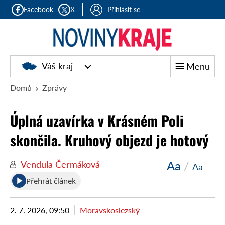
Facebook
X
Přihlásit se
Noviny
Váš kraj
Menu
kraje
Domů
Zprávy
Úplná uzavírka v Krásném Poli
skončila. Kruhový objezd je hotový
Aa
/
Vendula Čermáková
Aa
Přehrát článek
2. 7. 2026, 09:50
Moravskoslezský