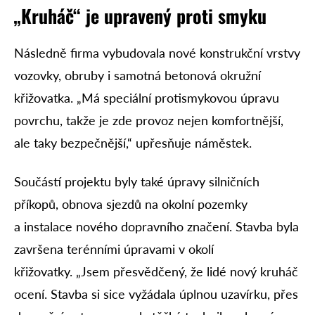
„Kruháč“ je upravený proti smyku
Následně firma vybudovala nové konstrukční vrstvy
vozovky, obruby i samotná betonová okružní
křižovatka. „Má speciální protismykovou úpravu
povrchu, takže je zde provoz nejen komfortnější,
ale taky bezpečnější,“ upřesňuje náměstek.
Součástí projektu byly také úpravy silničních
příkopů, obnova sjezdů na okolní pozemky
a instalace nového dopravního značení. Stavba byla
završena terénními úpravami v okolí
křižovatky. „Jsem přesvědčený, že lidé nový kruháč
ocení. Stavba si sice vyžádala úplnou uzavírku, přes