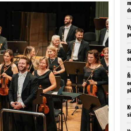
m
d
V
p
S
o
Ř
o
p
K
s