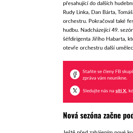
přesahující do dalších hudební
Rudy Linka, Dan Bárta, Tomá
orchestru. Pokračoval také f
hudbu. Nadcházející 49. sez
šéfdirigenta Jiřího Habarta, 
otevře orchestru další uměle
Staňte se členy FB skup
zpráva vám neunikne.
Sledujte nás na
síti X
, k
Nová sezóna začne po
Ještě před zahájením nové ko