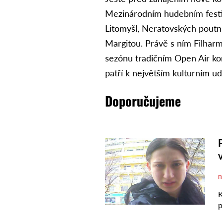
Mezinárodním hudebním festi
Litomyšl, Neratovských poutn
Margitou. Právě s ním Filhar
sezónu tradičním Open Air ko
patří k největším kulturním u
Doporučujeme