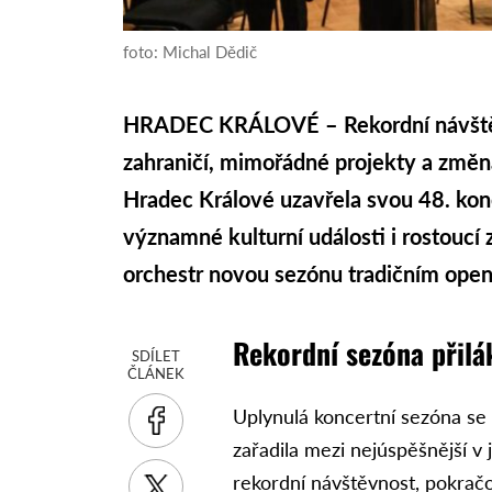
foto: Michal Dědič
HRADEC KRÁLOVÉ – Rekordní návštěvn
zahraničí, mimořádné projekty a změna
Hradec Králové uzavřela svou 48. kon
významné kulturní události i rostoucí 
orchestr novou sezónu tradičním open 
Rekordní sezóna přilá
SDÍLET
ČLÁNEK
Uplynulá koncertní sezóna se
zařadila mezi nejúspěšnější v 
rekordní návštěvnost, pokračov