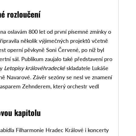
né rozloučení
ána oslavám 800 let od první písemné zmínky o
řipravila několik výjimečných projektů včetně
est operní pěvkyně Soni Červené, po níž byl
tní sál. Publikum zaujalo také představení pro
by
Letopisy královéhradecké
skladatele Lukáše
ně Navarové. Závěr sezóny se nesl ve znamení
Kasparem Zehnderem, který orchestr vedl
ovou kapitolu
nabídla Filharmonie Hradec Králové i koncerty