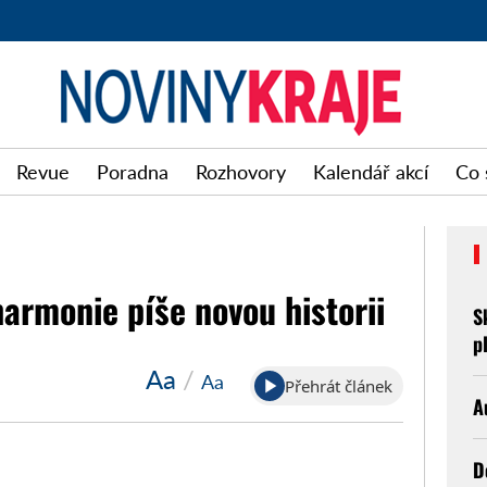
Noviny
Revue
Poradna
Rozhovory
Kalendář akcí
Co 
kraje
harmonie píše novou historii
S
p
Aa
/
Aa
Přehrát článek
A
D