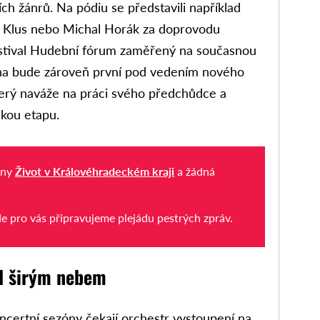
ch žánrů. Na pódiu se představili například
š Klus nebo Michal Horák za doprovodu
estival Hudební fórum zaměřený na současnou
óna bude zároveň první pod vedením nového
který naváže na práci svého předchůdce a
ckou etapu.
iny
Život v Královéhradeckém kraji
a žádná
de pro vás připravujeme plejádu pestrých zpráv.
d širým nebem
ncertní sezóny čekají orchestr vystoupení na