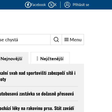
Facebook
X
Přihlásit se
se chystá
Menu
Nejnovější
Nejčtenější
kalní svah nad sportovišti zabezpečí sítě i
loty
utobusová zastávka se dočasně přesouvá
ochází léky na rakovinu prsu. Stát zavádí