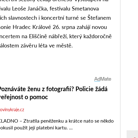
valu Leoše Janáčka, festivalu Smetanova
ích slavnostech i koncertní turné se Štefanem
monie Hradec Králové 26. srpna zahájí novou
ncertem na Eliščině nábřeží, který každoročně
dálostem závěru léta ve městě.