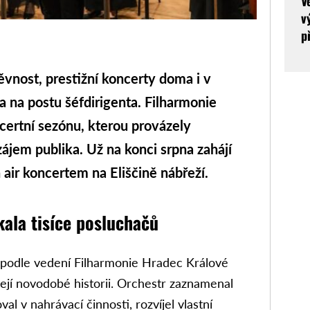
V
v
p
ost, prestižní koncerty doma i v
 na postu šéfdirigenta. Filharmonie
certní sezónu, kterou provázely
zájem publika. Už na konci srpna zahájí
air koncertem na Eliščině nábřeží.
kala tisíce posluchačů
 podle vedení Filharmonie Hradec Králové
její novodobé historii. Orchestr zaznamenal
al v nahrávací činnosti, rozvíjel vlastní