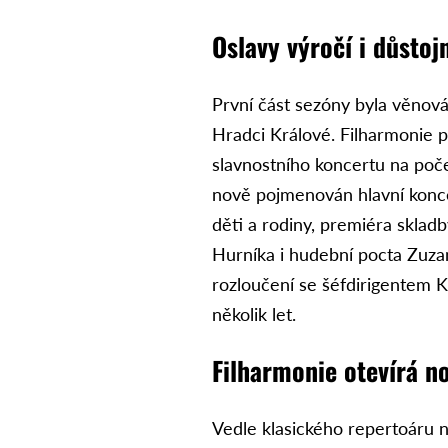
Oslavy výročí i důstoj
První část sezóny byla věnov
Hradci Králové. Filharmonie p
slavnostního koncertu na poč
nově pojmenován hlavní koncer
děti a rodiny, premiéra sklad
Hurníka i hudební pocta Zuza
rozloučení se šéfdirigentem 
několik let.
Filharmonie otevírá n
Vedle klasického repertoáru 