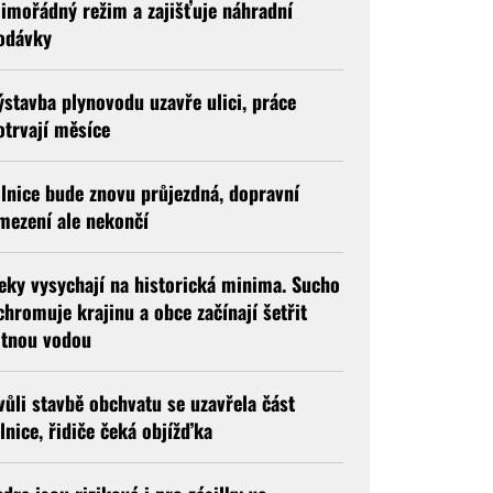
imořádný režim a zajišťuje náhradní
odávky
ýstavba plynovodu uzavře ulici, práce
otrvají měsíce
ilnice bude znovu průjezdná, dopravní
mezení ale nekončí
eky vysychají na historická minima. Sucho
chromuje krajinu a obce začínají šetřit
itnou vodou
vůli stavbě obchvatu se uzavřela část
ilnice, řidiče čeká objížďka