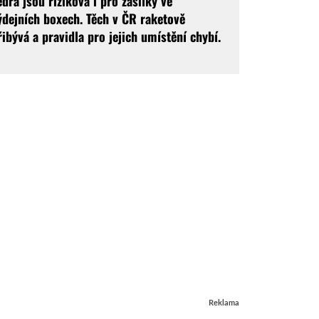
edra jsou riziková i pro zásilky ve
ýdejních boxech. Těch v ČR raketově
řibývá a pravidla pro jejich umístění chybí.
Reklama