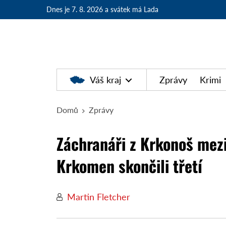
Dnes je 7. 8. 2026
a svátek má Lada
Váš kraj
Zprávy
Krimi
Domů
Zprávy
Záchranáři z Krkonoš mezi
Krkomen skončili třetí
Martin Fletcher