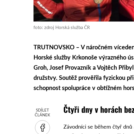
foto: zdroj Horská služba ČR
TRUTNOVSKO – V náročném vícedenn
Horské služby Krkonoše výrazného úsp
Groh, Josef Provazník a Vojtěch Přibyl
družstvy. Soutěž prověřila fyzickou př
schopnost spolupráce v obtížném hor
Čtyři dny v horách be
SDÍLET
ČLÁNEK
Závodníci se během čtyř dnů 