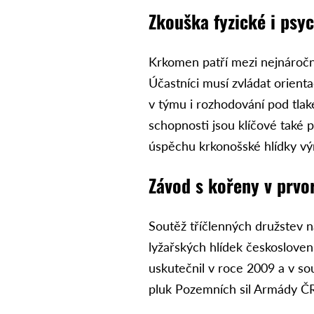
Zkouška fyzické i psy
Krkomen patří mezi nejnáročn
Účastníci musí zvládat orienta
v týmu i rozhodování pod tla
schopnosti jsou klíčové také 
úspěchu krkonošské hlídky vý
Závod s kořeny v prvo
Soutěž tříčlenných družstev 
lyžařských hlídek českoslove
uskutečnil v roce 2009 a v so
pluk Pozemních sil Armády ČR