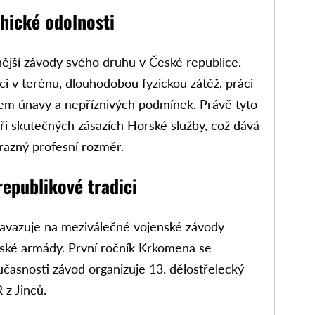
chické odolnosti
ější závody svého druhu v České republice.
ci v terénu, dlouhodobou fyzickou zátěž, práci
kem únavy a nepříznivých podmínek. Právě tyto
při skutečných zásazích Horské služby, což dává
razný profesní rozměr.
republikové tradici
navazuje na meziválečné vojenské závody
nské armády. První ročník Krkomena se
učasnosti závod organizuje 13. dělostřelecký
 z Jinců.