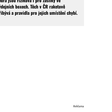
edra jsou riziková i pro zásilky ve
ýdejních boxech. Těch v ČR raketově
řibývá a pravidla pro jejich umístění chybí.
Reklama