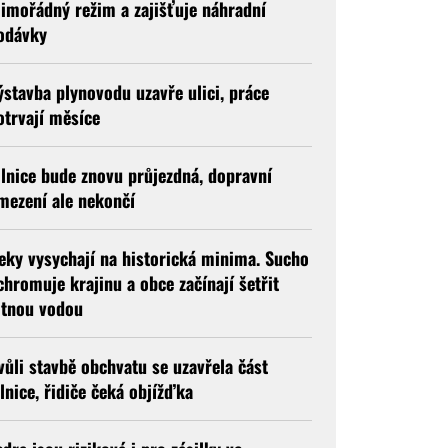
imořádný režim a zajišťuje náhradní
odávky
ýstavba plynovodu uzavře ulici, práce
otrvají měsíce
ilnice bude znovu průjezdná, dopravní
mezení ale nekončí
eky vysychají na historická minima. Sucho
chromuje krajinu a obce začínají šetřit
itnou vodou
vůli stavbě obchvatu se uzavřela část
ilnice, řidiče čeká objížďka