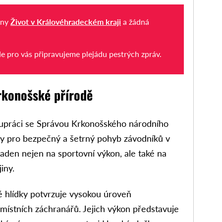
iny
Život v Královéhradeckém kraji
a žádná
de pro vás připravujeme plejádu pestrých zpráv.
rkonošské přírodě
lupráci se Správou Krkonošského národního
nky pro bezpečný a šetrný pohyb závodníků v
aden nejen na sportovní výkon, ale také na
iny.
 hlídky potvrzuje vysokou úroveň
 místních záchranářů. Jejich výkon představuje