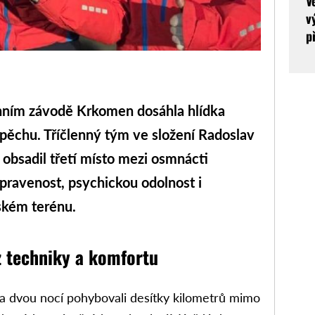
V
v
p
ím závodě Krkomen dosáhla hlídka
ěchu. Tříčlenný tým ve složení Radoslav
 obsadil třetí místo mezi osmnácti
ipravenost, psychickou odolnost i
ském terénu.
z techniky a komfortu
a dvou nocí pohybovali desítky kilometrů mimo