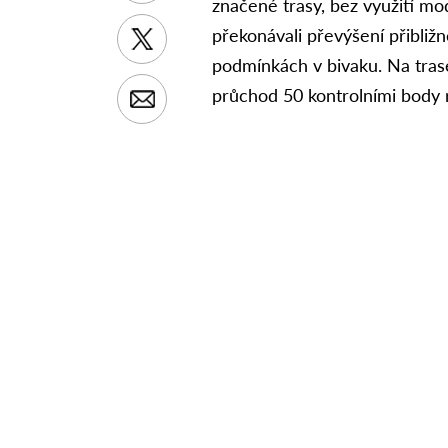
značené trasy, bez využití mo
překonávali převýšení přibliž
podmínkách v bivaku. Na trase
průchod 50 kontrolními body