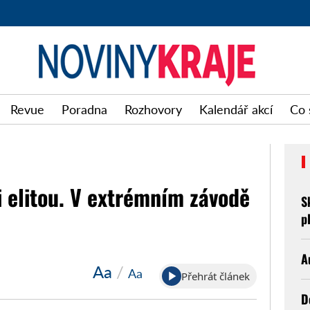
Noviny
Revue
Poradna
Rozhovory
Kalendář akcí
Co 
kraje
 elitou. V extrémním závodě
S
p
A
Aa
/
Aa
Přehrát článek
D