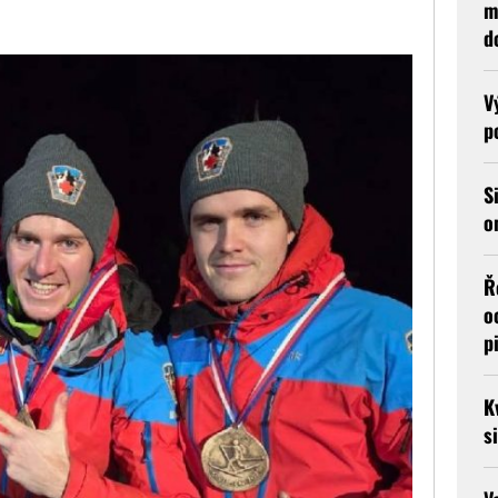
m
d
V
p
S
o
Ř
o
p
K
s