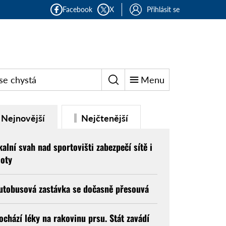
Facebook
X
Přihlásit se
se chystá
Menu
Nejnovější
Nejčtenější
kalní svah nad sportovišti zabezpečí sítě i
loty
utobusová zastávka se dočasně přesouvá
ochází léky na rakovinu prsu. Stát zavádí