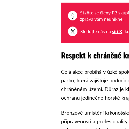
Staňte se členy FB skup
zpráva vám neunikne.
Sledujte nás na
síti X
, k
Respekt k chráněné k
Celá akce probíhá v úzké spo
parku, která zajišťuje podmí
chráněném území. Důraz je kl
ochranu jedinečné horské kraj
Bronzové umístění krkonošské
připravenosti a profesionality