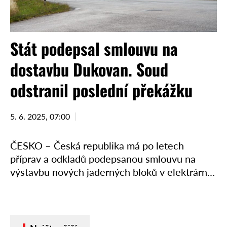
Stát podepsal smlouvu na
dostavbu Dukovan. Soud
odstranil poslední překážku
5. 6. 2025, 07:00
ČESKO – Česká republika má po letech
příprav a odkladů podepsanou smlouvu na
výstavbu nových jaderných bloků v elektrárně
Dukovany. Rozhodující impuls k finálnímu
podpisu přišel od Nejvyššího správního
soudu, …