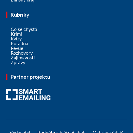
Rubriky
Co se chystá
Krimi
Kvízy
Poradna
Revue
Rozhovory
Zajímavosti
Zprávy
Partner projektu
Vydavatel
Podněty a hlášení chyb
Ochrana údajů