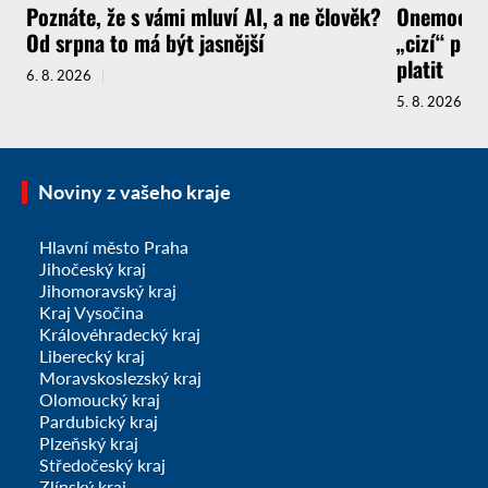
Poznáte, že s vámi mluví AI, a ne člověk?
Onemocnít
Od srpna to má být jasnější
„cizí“ pra
platit
6. 8. 2026
5. 8. 2026
Noviny z vašeho kraje
Hlavní město Praha
Jihočeský kraj
Jihomoravský kraj
Kraj Vysočina
Královéhradecký kraj
Liberecký kraj
Moravskoslezský kraj
Olomoucký kraj
Pardubický kraj
Plzeňský kraj
Středočeský kraj
Zlínský kraj