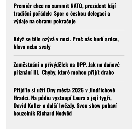
Premiér chce na summit NATO, prezident hájí
tradiční pořádek: Spor o českou delegaci a
výdaje na obranu pokračuje
Když se tělo ozývá v noci. Proč nás budí srdce,
hlava nebo svaly
Zaměstnání a přivýdělek na DPP. Jak na daňové
přiznání III. Chyby, které mohou přijít draho
Přijďte si užít Dny města 2026 v Jindřichově
Hradci. Na pódiu vystoupí Laura a její tygři,
David Koller a další hvězdy. Svou show pobaví
kouzelník Richard Nedvěd