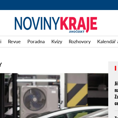
i
Revue
Poradna
Kvízy
Rozhovory
Kalendář 
Y
J
n
Z
c