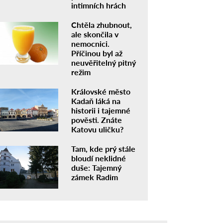
intimních hrách
Chtěla zhubnout,
ale skončila v
nemocnici.
Příčinou byl až
neuvěřitelný pitný
režim
Královské město
Kadaň láká na
historii i tajemné
pověsti. Znáte
Katovu uličku?
Tam, kde prý stále
bloudí neklidné
duše: Tajemný
zámek Radim