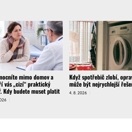
ocníte mimo domov a
Když spotřebič zlobí, opra
ří vás „cizí“ praktický
může být nejrychlejší řeše
ř. Kdy budete muset platit
4. 8. 2026
2026