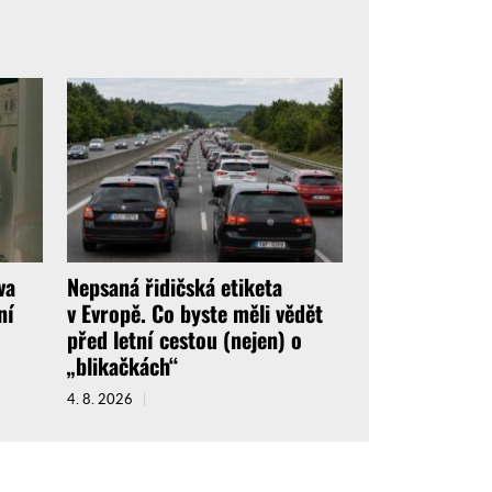
va
Nepsaná řidičská etiketa
ní
v Evropě. Co byste měli vědět
před letní cestou (nejen) o
„blikačkách“
4. 8. 2026