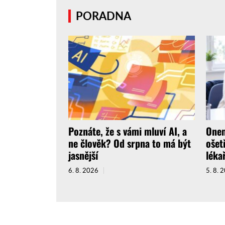
PORADNA
Poznáte, že s vámi mluví AI, a
Onem
ne člověk? Od srpna to má být
ošet
jasnější
léka
6. 8. 2026
5. 8. 