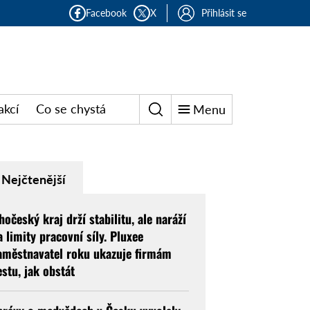
Facebook
X
Přihlásit se
akcí
Co se chystá
Menu
Nejčtenější
ihočeský kraj drží stabilitu, ale naráží
a limity pracovní síly. Pluxee
aměstnavatel roku ukazuje firmám
estu, jak obstát