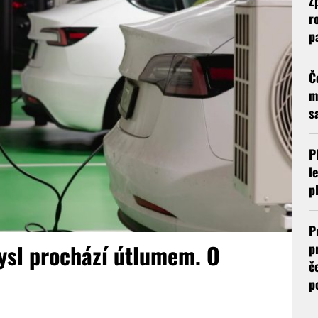
Z
r
p
Č
m
s
P
l
p
P
ysl prochází útlumem. O
p
č
p