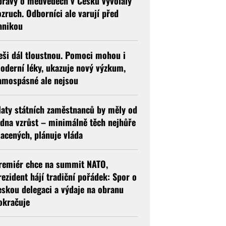
právy o medvědech v Česku vyvolaly
ozruch. Odborníci ale varují před
anikou
eši dál tloustnou. Pomoci mohou i
oderní léky, ukazuje nový výzkum,
amospásné ale nejsou
laty státních zaměstnanců by měly od
edna vzrůst – minimálně těch nejhůře
lacených, plánuje vláda
remiér chce na summit NATO,
rezident hájí tradiční pořádek: Spor o
eskou delegaci a výdaje na obranu
okračuje