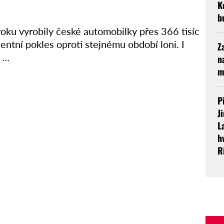
K
b
roku vyrobily české automobilky přes 366 tisíc
ntní pokles oproti stejnému období loni. I
Z
ý …
n
m
P
J
L
h
R