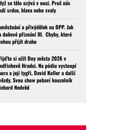
dyž se tělo ozývá v noci. Proč nás
udí srdce, hlava nebo svaly
aměstnání a přivýdělek na DPP. Jak
a daňové přiznání III. Chyby, které
ohou přijít draho
řijďte si užít Dny města 2026 v
indřichově Hradci. Na pódiu vystoupí
aura a její tygři, David Koller a další
vězdy. Svou show pobaví kouzelník
ichard Nedvěd