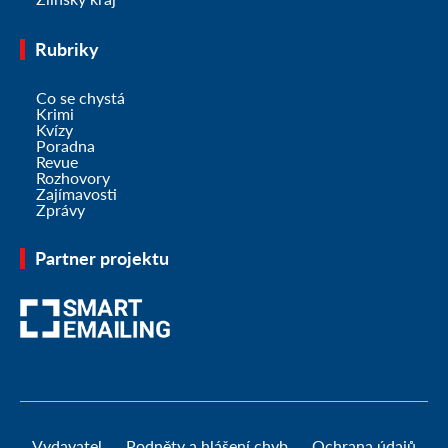
Rubriky
Co se chystá
Krimi
Kvízy
Poradna
Revue
Rozhovory
Zajímavosti
Zprávy
Partner projektu
Vydavatel
Podněty a hlášení chyb
Ochrana údajů