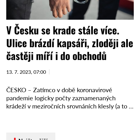
V Česku se krade stále více.
Ulice brázdí kapsáři, zloději ale
častěji míří i do obchodů
13. 7. 2023, 07:00
ČESKO – Zatímco v době koronavirové
pandemie logicky počty zaznamenaných
krádeží v meziročních srovnáních klesly (a to i
v důsledku zavřených obchodů a omezeného
pohybu lidí na veřejnosti), nyní se stav vrací
„k …