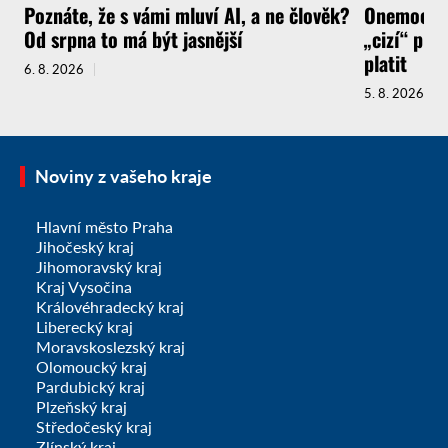
Poznáte, že s vámi mluví AI, a ne člověk?
Onemocnít
Od srpna to má být jasnější
„cizí“ pra
platit
6. 8. 2026
5. 8. 2026
Noviny z vašeho kraje
Hlavní město Praha
Jihočeský kraj
Jihomoravský kraj
Kraj Vysočina
Královéhradecký kraj
Liberecký kraj
Moravskoslezský kraj
Olomoucký kraj
Pardubický kraj
Plzeňský kraj
Středočeský kraj
Zlínský kraj