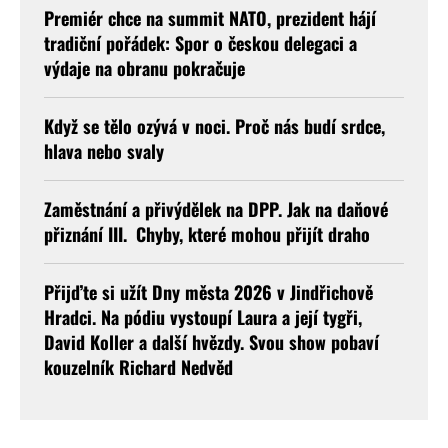
Premiér chce na summit NATO, prezident hájí
tradiční pořádek: Spor o českou delegaci a
výdaje na obranu pokračuje
Když se tělo ozývá v noci. Proč nás budí srdce,
hlava nebo svaly
Zaměstnání a přivýdělek na DPP. Jak na daňové
přiznání III. Chyby, které mohou přijít draho
Přijďte si užít Dny města 2026 v Jindřichově
Hradci. Na pódiu vystoupí Laura a její tygři,
David Koller a další hvězdy. Svou show pobaví
kouzelník Richard Nedvěd