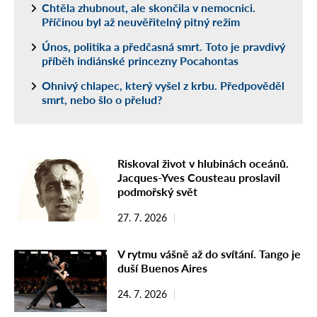
Chtěla zhubnout, ale skončila v nemocnici.
Příčinou byl až neuvěřitelný pitný režim
Únos, politika a předčasná smrt. Toto je pravdivý
příběh indiánské princezny Pocahontas
Ohnivý chlapec, který vyšel z krbu. Předpověděl
smrt, nebo šlo o přelud?
Riskoval život v hlubinách oceánů.
Jacques-Yves Cousteau proslavil
podmořský svět
27. 7. 2026
V rytmu vášně až do svítání. Tango je
duší Buenos Aires
24. 7. 2026