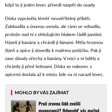
když tu ji jeden lovec přivedl nazpět do osady.
Dívka vyprávěla téměř neuvěřitelný příběh.
Zabloudila a únavou usnula, ale ráno se vzbudila,
protože nad ní s ohlušujícím hlukem řádili paviáni.
Házeli jí banány a chránili ji liánami. Měla hroznou
žízeň a opice ji dovedly k malému potůčku. Pak jí
zase dávaly ořechy a banány. V noci u ní bděly a
chránily ji před šelmami. Dívka se nakonec s
opicemi dostala až k místu, kde na ni narazil lovec.
MOHLO BY VÁS ZAJÍMAT
Proč zrovna lidé zvolili
monogamii? Odpověď vás možná