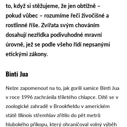
to, když si stěžujeme, že jen obtížně –
pokud vůbec – rozumíme řeči živočišné a
rostlinné říše. Zvířata svým chováním
dosahují nezřídka podivuhodné mravní
úrovně, jež se podle všeho řídí nepsanými
etickými zákony.
Binti Jua
Nelze zapomenout na to, jak gorilí samice Binti Jua
v roce 1996 zachránila tříletého chlapce. Dítě se v
zoologické zahradě v Brookfieldu v americkém
státě Illinois střemhlav zřítilo do pět metrů
hlubokého příkopu, který ohraničoval volný výběh