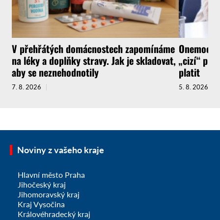
V přehřátých domácnostech zapomínáme
Onemocnít
na léky a doplňky stravy. Jak je skladovat,
„cizí“ pra
aby se neznehodnotily
platit
7. 8. 2026
5. 8. 2026
Noviny z vašeho kraje
Hlavní město Praha
Jihočeský kraj
Jihomoravský kraj
Kraj Vysočina
Královéhradecký kraj