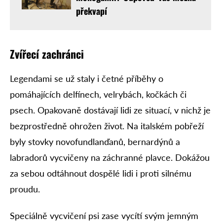
překvapí
Zvířecí zachránci
Legendami se už staly i četné příběhy o
pomáhajících delfínech, velrybách, kočkách či
psech. Opakovaně dostávají lidi ze situací, v nichž je
bezprostředně ohrožen život. Na italském pobřeží
byly stovky novofundlanďanů, bernardýnů a
labradorů vycvičeny na záchranné plavce. Dokážou
za sebou odtáhnout dospělé lidi i proti silnému
proudu.
Speciálně vycvičení psi zase vycítí svým jemným