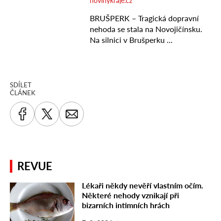
SDÍLET
ČLÁNEK
REVUE
Lékaři někdy nevěří vlastním očím.
Některé nehody vznikají při
bizarních intimních hrách