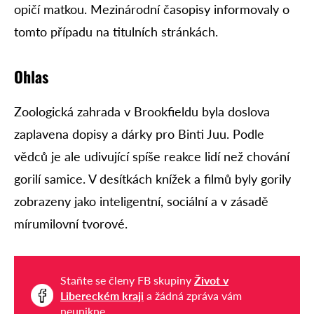
opičí matkou. Mezinárodní časopisy informovaly o
tomto případu na titulních stránkách.
Ohlas
Zoologická zahrada v Brookfieldu byla doslova
zaplavena dopisy a dárky pro Binti Juu. Podle
vědců je ale udivující spíše reakce lidí než chování
gorilí samice. V desítkách knížek a filmů byly gorily
zobrazeny jako inteligentní, sociální a v zásadě
mírumilovní tvorové.
Staňte se členy FB skupiny
Život v
Libereckém kraji
a žádná zpráva vám
neunikne.