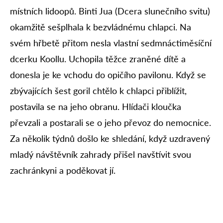
místních lidoopů. Binti Jua (Dcera slunečního svitu)
okamžitě sešplhala k bezvládnému chlapci. Na
svém hřbetě přitom nesla vlastní sedmnáctiměsíční
dcerku Koollu. Uchopila těžce zraněné dítě a
donesla je ke vchodu do opičího pavilonu. Když se
zbývajících šest goril chtělo k chlapci přiblížit,
postavila se na jeho obranu. Hlídači kloučka
převzali a postarali se o jeho převoz do nemocnice.
Za několik týdnů došlo ke shledání, když uzdravený
mladý návštěvník zahrady přišel navštívit svou
zachránkyni a poděkovat jí.