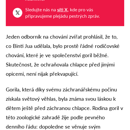
Sledujte nás na
síti X
, kde pro vás
připravujeme plejádu pestrých zpráv.
Jeden odborník na chování zvířat prohlásil, že to,
co Binti Jua udělala, bylo prostě řádné rodičovské
chování, které je ve společenství goril běžné.
Skutečnost, že ochraňovala chlapce před jinými
opicemi, není nijak překvapující.
Gorila, která díky svému záchranářskému počinu
získala světový věhlas, byla známa svou láskou k
dětem ještě před záchranou chlapce. Rodina goril v
této zoologické zahradě žije podle pevného
denního řádu: dopoledne se věnuje svým