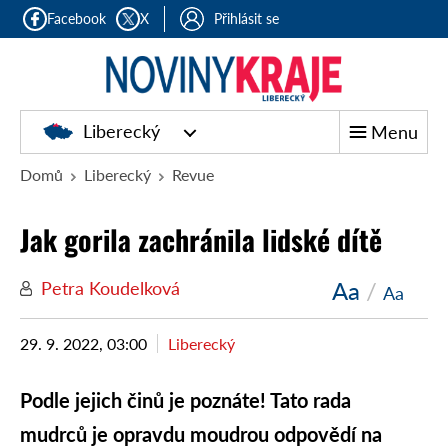
Facebook
X
Přihlásit se
Liberecký
Menu
Domů
Liberecký
Revue
Jak gorila zachránila lidské dítě
Aa
/
Petra Koudelková
Aa
29. 9. 2022, 03:00
Liberecký
Podle jejich činů je poznáte! Tato rada
mudrců je opravdu moudrou odpovědí na