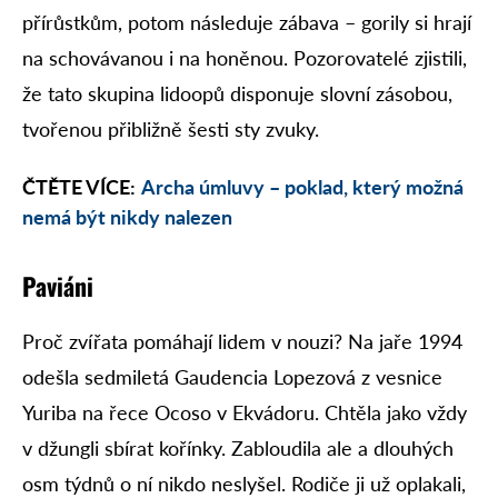
přírůstkům, potom následuje zábava – gorily si hrají
na schovávanou i na honěnou. Pozorovatelé zjistili,
že tato skupina lidoopů disponuje slovní zásobou,
tvořenou přibližně šesti sty zvuky.
ČTĚTE VÍCE:
Archa úmluvy – poklad, který možná
nemá být nikdy nalezen
Paviáni
Proč zvířata pomáhají lidem v nouzi? Na jaře 1994
odešla sedmiletá Gaudencia Lopezová z vesnice
Yuriba na řece Ocoso v Ekvádoru. Chtěla jako vždy
v džungli sbírat kořínky. Zabloudila ale a dlouhých
osm týdnů o ní nikdo neslyšel. Rodiče ji už oplakali,