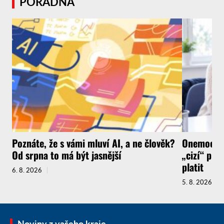
PORADNA
Poznáte, že s vámi mluví AI, a ne člověk?
Onemocnít
Od srpna to má být jasnější
„cizí“ pra
platit
6. 8. 2026
5. 8. 2026
Noviny z vašeho kraje