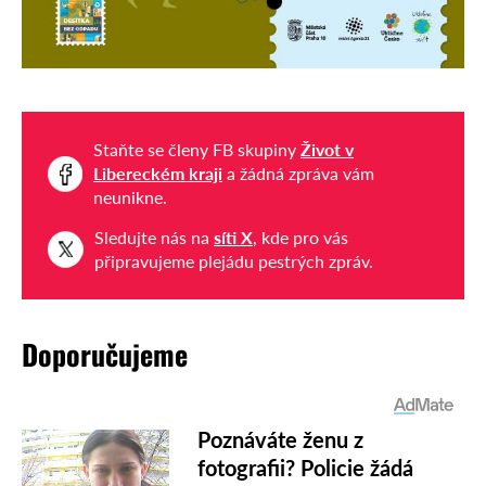
Staňte se členy FB skupiny
Život v
Libereckém kraji
a žádná zpráva vám
neunikne.
Sledujte nás na
síti X
, kde pro vás
připravujeme plejádu pestrých zpráv.
Doporučujeme