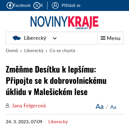
Facebook
X
Přihlásit se
Liberecký
Menu
Domů
Liberecký
Co se chystá
Změňme Desítku k lepšímu:
Připojte se k dobrovolnickému
úklidu v Malešickém lese
Aa
/
Jana Felgerová
Aa
24. 3. 2023, 07:09
Liberecký