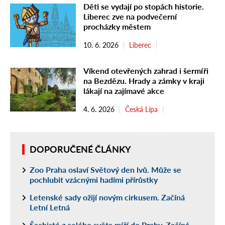
Děti se vydají po stopách historie.
Liberec zve na podvečerní
procházky městem
10. 6. 2026
Liberec
Víkend otevřených zahrad i šermíři
na Bezdězu. Hrady a zámky v kraji
lákají na zajímavé akce
4. 6. 2026
Česká Lípa
DOPORUČENÉ ČLÁNKY
Zoo Praha oslaví Světový den lvů. Může se
pochlubit vzácnými hadími přírůstky
Letenské sady ožijí novým cirkusem. Začíná
Letní Letná
Šachisté z celého světa míří do Prahy. Začíná