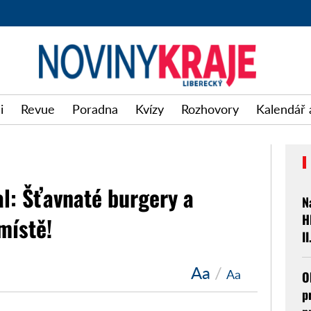
i
Revue
Poradna
Kvízy
Rozhovory
Kalendář 
al: Šťavnaté burgery a
N
H
místě!
II
Aa
/
Aa
O
p