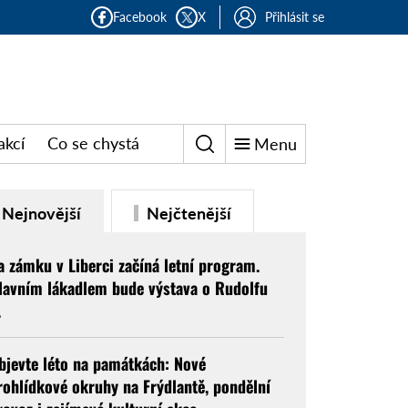
Facebook
X
Přihlásit se
akcí
Co se chystá
Menu
Nejnovější
Nejčtenější
a zámku v Liberci začíná letní program.
lavním lákadlem bude výstava o Rudolfu
.
bjevte léto na památkách: Nové
rohlídkové okruhy na Frýdlantě, pondělní