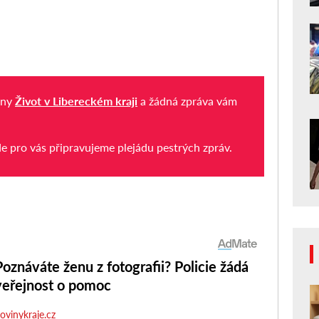
iny
Život v Libereckém kraji
a žádná zpráva vám
de pro vás připravujeme plejádu pestrých zpráv.