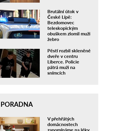
Brutální útok v
České Lípě:
Bezdomovec
teleskopickým
obuškem zlomil muži
žebro
Pěstí rozbil skleněné
dveře v centru
Liberce. Policie
pátrá muži na
snímcích
PORADNA
V přehřátých
domácnostech
zapomínáme na léky