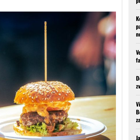
p
K
p
n
V
f
D
z
V
B
z
J