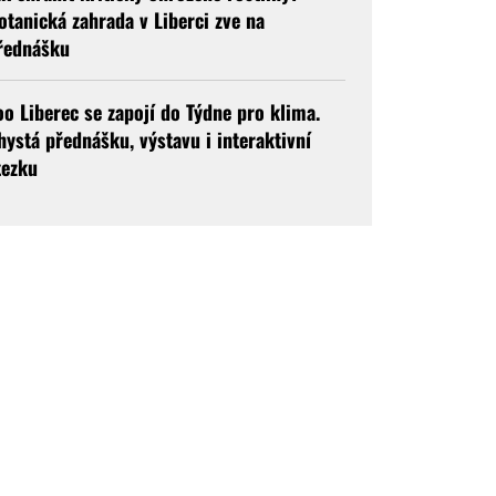
otanická zahrada v Liberci zve na
řednášku
oo Liberec se zapojí do Týdne pro klima.
hystá přednášku, výstavu i interaktivní
tezku