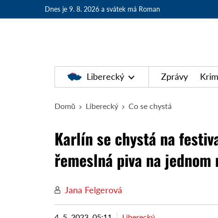
Dnes je 9. 8. 2026
a svátek má Roman
Liberecký
Zprávy
Krim
Domů
Liberecký
Co se chystá
Karlín se chystá na festiv
řemeslná piva na jednom 
Jana Felgerová
4. 5. 2023, 05:11
Liberecký