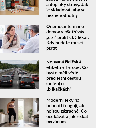
a doplňky stravy. Jak
je skladovat, aby se
neznehodnotily
Onemocníte mimo
domov a ošetří vás
„cizí“ praktický lékař.
Kdy budete muset
platit
Nepsaná řidičská
etiketa v Evropě. Co
byste měli vědět
před letní cestou
(nejen) o
„blikačkách“
Moderní léky na
hubnutí fungují, ale
nejsou zázračné. Co
očekávat a jak získat
maximum