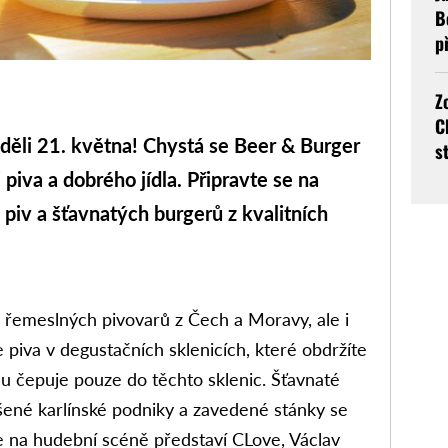
B
p
Z
C
děli 21. května! Chystá se Beer & Burger
s
i piva a dobrého jídla. Připravte se na
piv a šťavnatých burgerů z kvalitních
a řemeslných pivovarů z Čech a Moravy, ale i
 piva v degustačních sklenicích, které obdržíte
alu čepuje pouze do těchto sklenic. Šťavnaté
ené karlínské podniky a zavedené stánky se
 na hudební scéně představí CLove, Václav