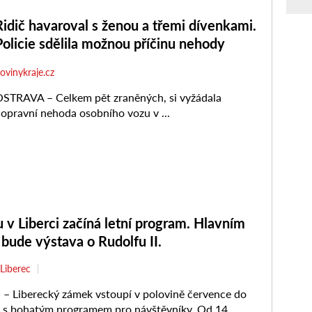
v Liberci začíná letní program. Hlavním
bude výstava o Rudolfu II.
Liberec
 Liberecký zámek vstoupí v polovině července do
y s bohatým programem pro návštěvníky. Od 14.