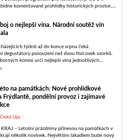
bídne komentované prohlídky historických prostor,
í výstavu věnovanou císaři Rudolfu II. ...
boj o nejlepší vína. Národní soutěž vín
ala
ázejících týdnů až do konce srpna čeká
tátory posouzení než dvou tisícovek vzorků.
borných komisí určí nejlepší vína jednotlivých
regionů, která se posléze utkají o…
ek
léto na památkách: Nové prohlídkové
 Frýdlantě, pondělní provoz i zajímavé
akce
Česká Lípa
KRAJ – Letošní prázdniny přinesou na památkách v
kraji několik novinek. Největším lákadlem bude nový