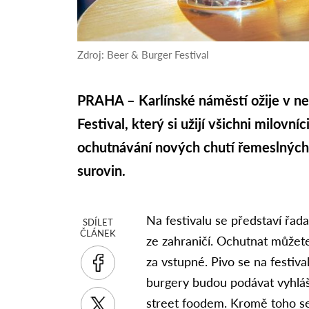
Zdroj: Beer & Burger Festival
PRAHA – Karlínské náměstí ožije v ne
Festival, který si užijí všichni milovníc
ochutnávání nových chutí řemeslných 
surovin.
Na festivalu se představí řad
SDÍLET
ČLÁNEK
ze zahraničí. Ochutnat můžete
za vstupné. Pivo se na festiv
burgery budou podávat vyhláš
street foodem. Kromě toho se