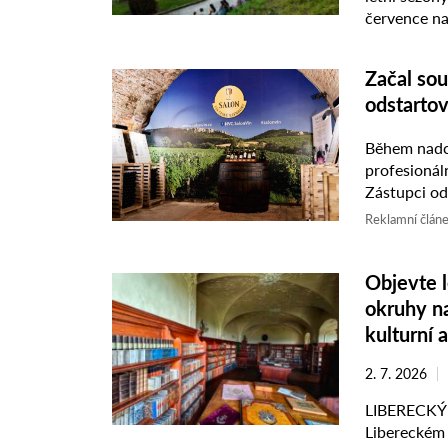
července na
multimediáln
Začal sou
odstartov
Během nadch
profesionální degus
Zástupci od
vinařských 
Reklamní člán
Objevte 
okruhy na
kulturní 
2. 7. 2026
LIBERECKÝ 
Libereckém 