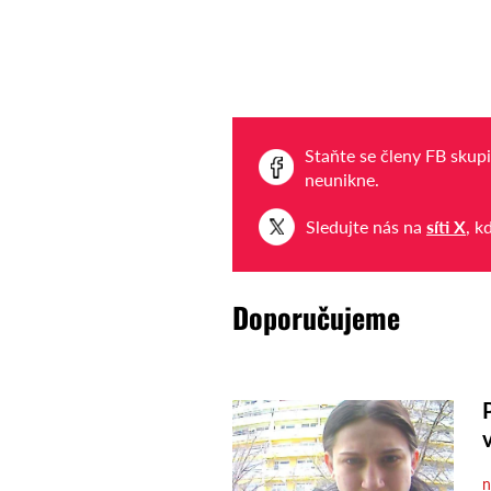
Staňte se členy FB skup
neunikne.
Sledujte nás na
síti X
, k
Doporučujeme