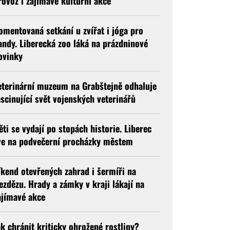
rovoz i zajímavé kulturní akce
omentovaná setkání u zvířat i jóga pro
andy. Liberecká zoo láká na prázdninové
ovinky
eterinární muzeum na Grabštejně odhaluje
ascinující svět vojenských veterinářů
ěti se vydají po stopách historie. Liberec
ve na podvečerní procházky městem
íkend otevřených zahrad i šermíři na
ezdězu. Hrady a zámky v kraji lákají na
ajímavé akce
ak chránit kriticky ohrožené rostliny?