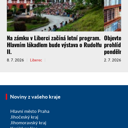
Na zámku v Liberci začíná letní program.
Objevte l
Hlavním lákadlem bude výstava o Rudolfu
prohlídkov
II.
pondělní p
8. 7. 2026
Liberec
2. 7. 2026
Noviny z vašeho kraje
Hlavní město Praha
Jihočeský kraj
Jihomoravský kraj