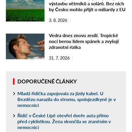
výstavbu větrníků a solárů. Bez nich
by Česko mohlo přijít o miliardy z EU
3. 8. 2026
Vedra dnes znovu zesílí. Tropické
noci berou lidem spánek a zvyšují
zdravotní rizika
31. 7. 2026
DOPORUČENÉ ČLÁNKY
Mladá řidička zapojovala za jízdy kabel. U
Bezdězu narazila do stromu, spolujezdkyně je v
nemocnici
Řidič v České Lípě otevřel dveře auta přímo
před cyklistkou. Žena skončila se zraněním v
nemocnici