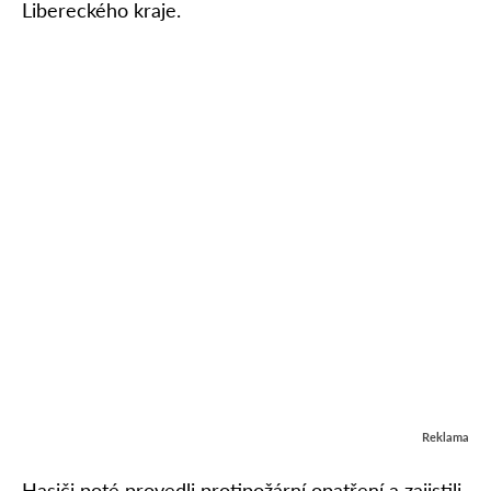
Libereckého kraje.
Reklama
Hasiči poté provedli protipožární opatření a zajistili