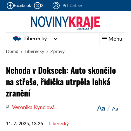
Facebook
X
Přihlásit se
Liberecký
Menu
Domů
Liberecký
Zprávy
Nehoda v Doksech: Auto skončilo
na střeše, řidička utrpěla lehká
zranění
Aa
/
Veronika Kynclová
Aa
11. 7. 2025, 13:26
Liberecký