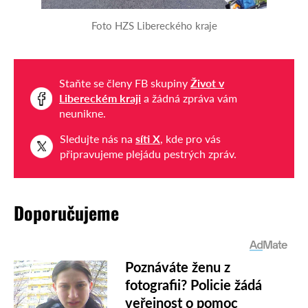
Foto HZS Libereckého kraje
Staňte se členy FB skupiny
Život v
Libereckém kraji
a žádná zpráva vám
neunikne.
Sledujte nás na
síti X
, kde pro vás
připravujeme plejádu pestrých zpráv.
Doporučujeme