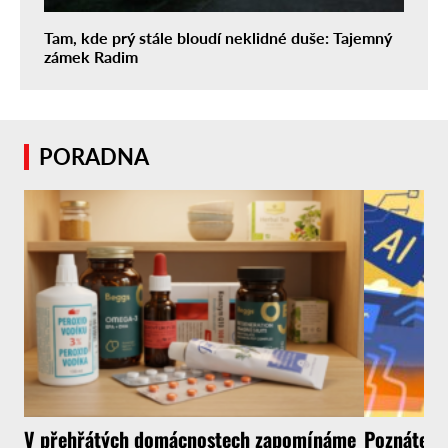
Tam, kde prý stále bloudí neklidné duše: Tajemný
zámek Radim
PORADNA
V přehřátých domácnostech zapomínáme
Poznáte, ž