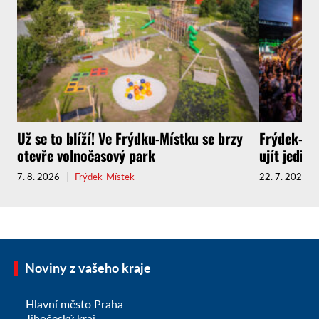
Už se to blíží! Ve Frýdku-Místku se brzy
Frýdek-Mís
otevře volnočasový park
ujít jedin
7. 8. 2026
Frýdek-Místek
22. 7. 2026
Noviny z vašeho kraje
Hlavní město Praha
Jihočeský kraj