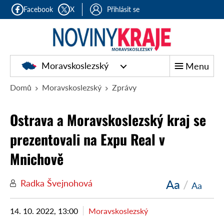
Facebook
X
Přihlásit se
Moravskoslezský
Menu
Domů
Moravskoslezský
Zprávy
Ostrava a Moravskoslezský kraj se
prezentovali na Expu Real v
Mnichově
Aa
/
Radka Švejnohová
Aa
14. 10. 2022, 13:00
Moravskoslezský