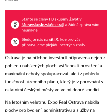
Staňte se členy FB skupiny
Život v
Moravskoslezském kraji
a žádná zpráva vám
neunikne.
Sledujte nás na
síti X
, kde pro vás
připravujeme plejádu pestrých zpráv.
Ostrava je na příchod investorů připravena nejen z
pohledu nabízených ploch, vstřícnosti prostředí a
maximální ochoty spolupracovat, ale i z pohledu
funkčnosti územního plánu, který je v porovnání s
ostatními českými městy ve velmi dobré kondici.
Na letošním veletrhu Expo Real Ostrava nabídla
plochy pro bydlení, administrativu a služby na