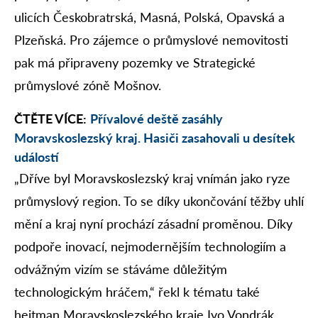
ulicích Českobratrská, Masná, Polská, Opavská a
Plzeňská. Pro zájemce o průmyslové nemovitosti
pak má připraveny pozemky ve Strategické
průmyslové zóně Mošnov.
ČTĚTE VÍCE:
Přívalové deště zasáhly
Moravskoslezský kraj. Hasiči zasahovali u desítek
událostí
„Dříve byl Moravskoslezský kraj vnímán jako ryze
průmyslový region. To se díky ukončování těžby uhlí
mění a kraj nyní prochází zásadní proměnou. Díky
podpoře inovací, nejmodernějším technologiím a
odvážným vizím se stáváme důležitým
technologickým hráčem,“ řekl k tématu také
hejtman Moravskoslezského kraje Ivo Vondrák.