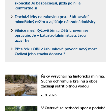
skončila! Je bezpečnější, jízda po ní je
komfortnější
Dochází léky na rakovinu prsu. Stát zavádí
mimořádný režim a zajišťuje náhradní dodávky
Silnice mezi Rýžovištěm a Dětřichovem se
opravuje. Je v katastrofálním stavu. Jsou
uzavírky
Přes řeku Olši v Jablunkově povede nový most.
Ovlivní jeho stavba dopravu?
Řeky vysychají na historická minima.
Sucho ochromuje krajinu a obce
začínají šetřit pitnou vodou
6. 8. 2026
V Ostravě se rozhořel spor o podobě