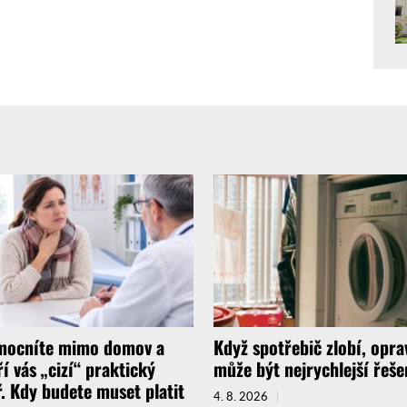
ocníte mimo domov a
Když spotřebič zlobí, opra
ří vás „cizí“ praktický
může být nejrychlejší řeše
ř. Kdy budete muset platit
4. 8. 2026