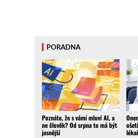
PORADNA
Poznáte, že s vámi mluví AI, a
Onem
ne člověk? Od srpna to má být
ošet
jasnější
léka