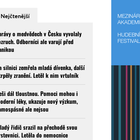
Nejčtenější
právy o medvědech v Česku vyvolaly
ozruch. Odborníci ale varují před
anikou
a silnici zemřela mladá dívenka, další
trpěly zranění. Letěl k nim vrtulník
eši dál tloustnou. Pomoci mohou i
oderní léky, ukazuje nový výzkum,
amospásné ale nejsou
ladý řidič srazil na přechodě svou
rstevnici. Letěla do nemocnice