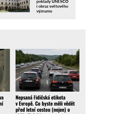
poklady UNESCO
i obraz světového
významu
va
Nepsaná řidičská etiketa
ní
v Evropě. Co byste měli vědět
před letní cestou (nejen) o