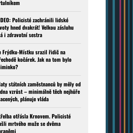
rtulníkem
IDEO: Policisté zachránili lidské
ivoty hned dvakrát! Velkou zásluhu
á i zdravotní sestra
e Frýdku-Místku srazil řidič na
řechodě kočárek. Jak na tom bylo
iminko?
laty státních zaměstnanců by měly od
edna vzrůst – minimálně těch nejhůře
lacených, plánuje vláda
třelba otřásla Krnovem. Policisté
ašli mrtvého muže se dvěma
braněmi