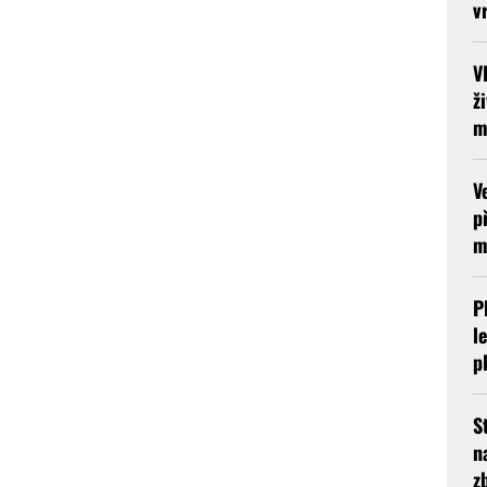
v
V
ž
m
V
p
m
P
l
p
S
n
z