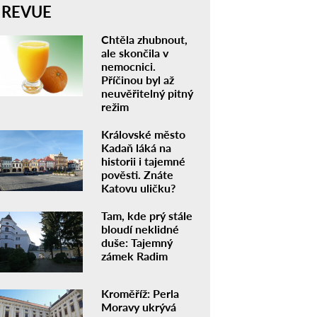
REVUE
Chtěla zhubnout,
ale skončila v
nemocnici.
Příčinou byl až
neuvěřitelný pitný
režim
Královské město
Kadaň láká na
historii i tajemné
pověsti. Znáte
Katovu uličku?
Tam, kde prý stále
bloudí neklidné
duše: Tajemný
zámek Radim
Kroměříž: Perla
Moravy ukrývá