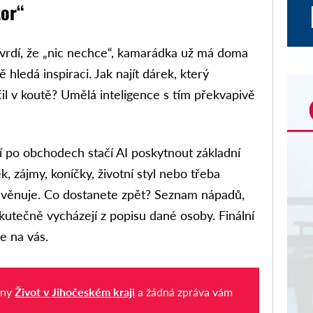
tor“
tvrdí, že „nic nechce“, kamarádka už má doma
hledá inspiraci. Jak najít dárek, který
čil v koutě? Umělá inteligence s tím překvapivě
 po obchodech stačí AI poskytnout základní
 zájmy, koníčky, životní styl nebo třeba
ně věnuje. Co dostanete zpět? Seznam nápadů,
skutečně vycházejí z popisu dané osoby. Finální
e na vás.
iny
Život v Jihočeském kraji
a žádná zpráva vám