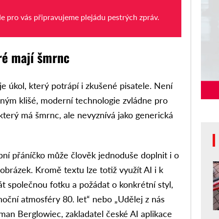
de pro vás připravujeme plejádu pestrých zpráv.
ré mají šmrnc
 je úkol, který potrápí i zkušené pisatele. Není
eným klišé, moderní technologie zvládne pro
 který má šmrnc, ale nevyznívá jako generická
bní přáníčko může člověk jednoduše doplnit i o
 obrázek. Kromě textu lze totiž využít AI i k
át společnou fotku a požádat o konkrétní styl,
noční atmosféry 80. let“ nebo „Udělej z nás
oman Berglowiec, zakladatel české AI aplikace