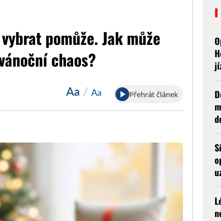
k vybrat pomůže. Jak může
O
H
 vánoční chaos?
j
Aa
/
Aa
D
Přehrát článek
m
d
S
o
u
L
n