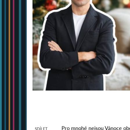
Pro mnohé nejsou Vánoce obdo
SDÍLET