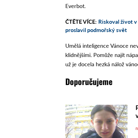
Everbot.
ČTĚTE VÍCE:
Riskoval život 
proslavil podmořský svět
Umělá inteligence Vánoce nevy
klidnějšími. Pomůže najít nápa
už je docela hezká nálož vánoč
Doporučujeme