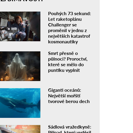
Pouhých 73 sekund:
Let raketoplánu
Challenger se
proměnil v jednu z
největších katastrof
kosmonautiky
Smrt přesně o
půlnoci? Proroctví,
které se mělo do
puntíku vyplnit
Giganti oceánů:
Největší mořští
tvorové berou dech
Sádlová vražedkyně:
Případ, který vyděsil