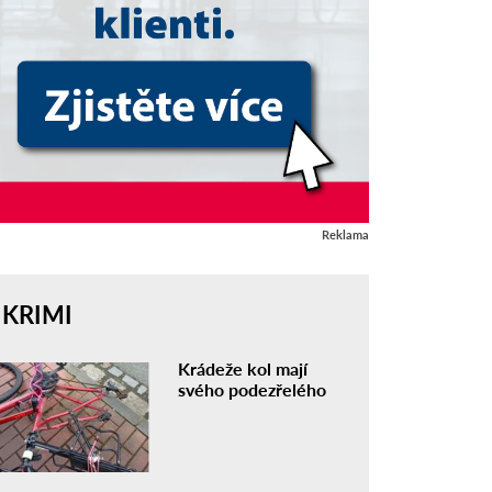
Reklama
KRIMI
Krádeže kol mají
svého podezřelého