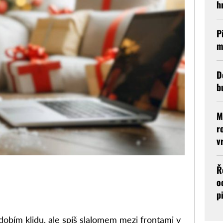
h
P
m
D
b
M
r
v
Ř
o
p
bím klidu, ale spíš slalomem mezi frontami v