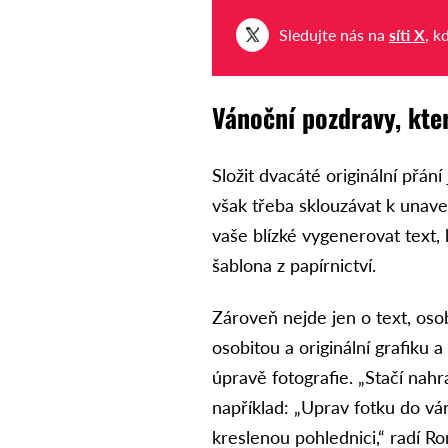
Sledujte nás na
síti X
, k
Vánoční pozdravy, kte
Složit dvacáté originální přání
však třeba sklouzávat k unav
vaše blízké vygenerovat text,
šablona z papírnictví.
Zároveň nejde jen o text, oso
osobitou a originální grafiku a
úpravě fotografie. „Stačí nahr
například: „Uprav fotku do vá
kreslenou pohlednici,“ radí R