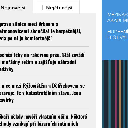
Nejnovější
Nejčtenější
prava silnice mezi Vrbnem a
eřmanovicemi skončila! Je bezpečnější,
ízda po ní je komfortnější
ochází léky na rakovinu prsu. Stát zavádí
imořádný režim a zajišťuje náhradní
odávky
ilnice mezi Rýžovištěm a Dětřichovem se
pravuje. Je v katastrofálním stavu. Jsou
zavírky
ékaři někdy nevěří vlastním očím. Některé
ehody vznikají při bizarních intimních