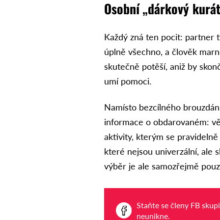
Osobní „dárkový kurá
Každý zná ten pocit: partner 
úplně všechno, a člověk marně 
skutečně potěší, aniž by skon
umí pomoci.
Namísto bezcílného brouzdání
informace o obdarovaném: věk,
aktivity, kterým se pravidel
které nejsou univerzální, ale 
výběr je ale samozřejmě pouz
Staňte se členy FB skup
neunikne.