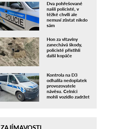
Dva pohřešované
našli policisté, v
těžké chvíli ale
nemusí zůstat nikdo
sám
Hon za vltavíny
zanechává škody,
policisté přistihli
další kopáče
Kontrola na D3
odhalila nedoplatek
provozovatele
návěsu. Celníci
mohli vozidlo zadržet
ZAJÍMAVOSTI