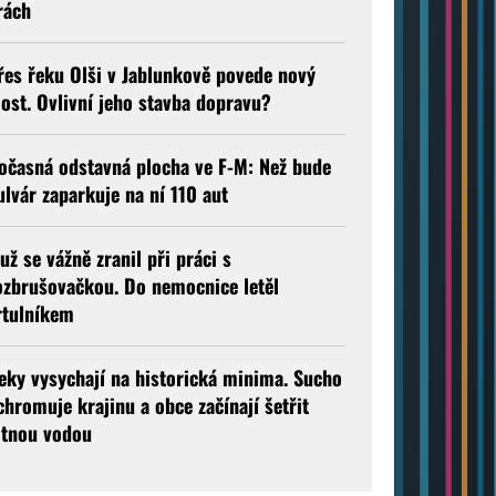
rách
řes řeku Olši v Jablunkově povede nový
ost. Ovlivní jeho stavba dopravu?
očasná odstavná plocha ve F-M: Než bude
ulvár zaparkuje na ní 110 aut
už se vážně zranil při práci s
ozbrušovačkou. Do nemocnice letěl
rtulníkem
eky vysychají na historická minima. Sucho
chromuje krajinu a obce začínají šetřit
itnou vodou