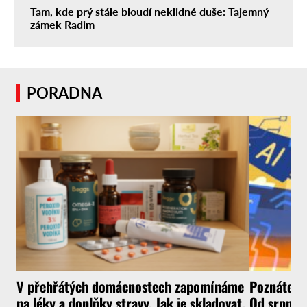
Tam, kde prý stále bloudí neklidné duše: Tajemný
zámek Radim
PORADNA
V přehřátých domácnostech zapomínáme
Poznáte, ž
na léky a doplňky stravy. Jak je skladovat,
Od srpna t