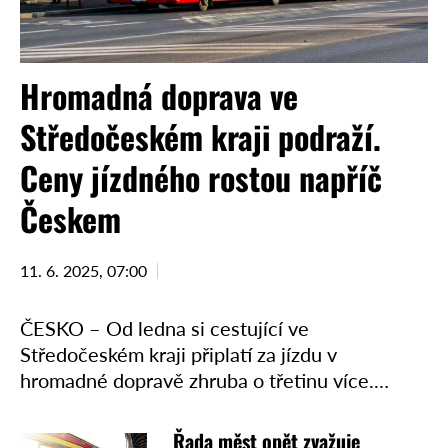
Hromadná doprava ve
Středočeském kraji podraží.
Ceny jízdného rostou napříč
Českem
11. 6. 2025, 07:00
ČESKO – Od ledna si cestující ve
Středočeském kraji připlatí za jízdu v
hromadné dopravě zhruba o třetinu více.
Změny se budou týkat jak jednotlivých
jízdenek, tak časových kuponů. Důvodem …
Řada měst opět zvažuje