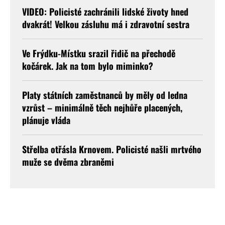
VIDEO: Policisté zachránili lidské životy hned
dvakrát! Velkou zásluhu má i zdravotní sestra
Ve Frýdku-Místku srazil řidič na přechodě
kočárek. Jak na tom bylo miminko?
Platy státních zaměstnanců by měly od ledna
vzrůst – minimálně těch nejhůře placených,
plánuje vláda
Střelba otřásla Krnovem. Policisté našli mrtvého
muže se dvěma zbraněmi