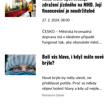
zdražení jízdného na MHD. Její
financování je neudržitelné
27. 2. 2024, 08:00
ČESKO – Městská hromadná
doprava má v ideálním případě
fungovat tak, aby obyvatele měst
odradila od využívání aut. Díky
tomu pak dochází ke zklidnění
Bolí vás hlava, i když máte nové
dopravy v centrech měst, což na
brýle?
jednu stranu …
Nové brýle by měly ulevit, ne
přidělávat potíže. Proč se někdy
objeví bolest hlavy a kdy už nejde
jen o zvykání? Dioptrické brýle by
Reklamní článek
měly přinést úlevu, lepší vidění a ...