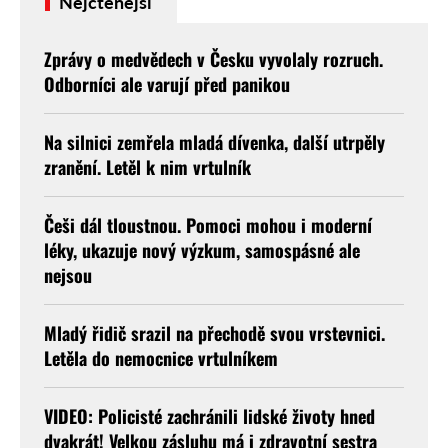
Nejčtenější
Zprávy o medvědech v Česku vyvolaly rozruch.
Odborníci ale varují před panikou
Na silnici zemřela mladá dívenka, další utrpěly
zranění. Letěl k nim vrtulník
Češi dál tloustnou. Pomoci mohou i moderní
léky, ukazuje nový výzkum, samospásné ale
nejsou
Mladý řidič srazil na přechodě svou vrstevnici.
Letěla do nemocnice vrtulníkem
VIDEO: Policisté zachránili lidské životy hned
dvakrát! Velkou zásluhu má i zdravotní sestra