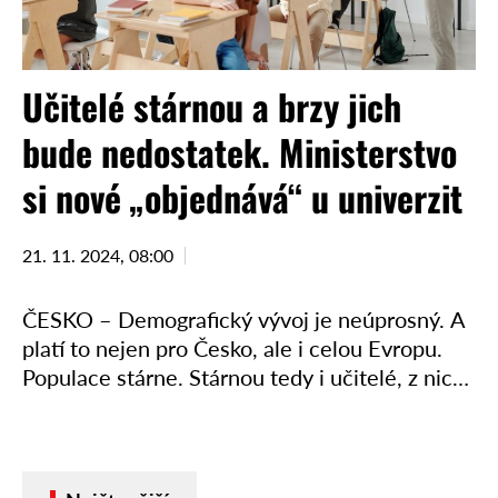
Učitelé stárnou a brzy jich
bude nedostatek. Ministerstvo
si nové „objednává“ u univerzit
21. 11. 2024, 08:00
ČESKO – Demografický vývoj je neúprosný. A
platí to nejen pro Česko, ale i celou Evropu.
Populace stárne. Stárnou tedy i učitelé, z nichž
mnozí sice ve školství působí i …