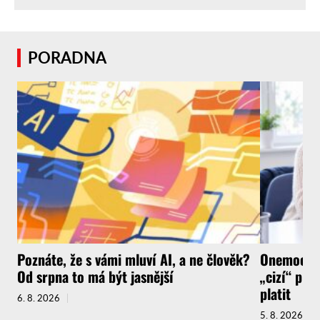
PORADNA
Poznáte, že s vámi mluví AI, a ne člověk?
Onemocnít
Od srpna to má být jasnější
„cizí“ pra
platit
6. 8. 2026
5. 8. 2026