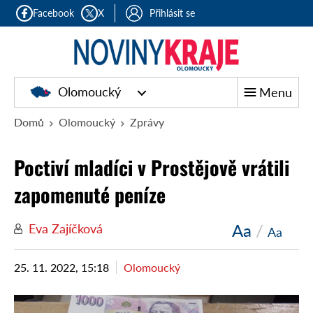
Facebook
X
Přihlásit se
Olomoucký
Menu
Domů
Olomoucký
Zprávy
Poctiví mladíci v Prostějově vrátili
zapomenuté peníze
Aa
/
Eva Zajíčková
Aa
25. 11. 2022, 15:18
Olomoucký