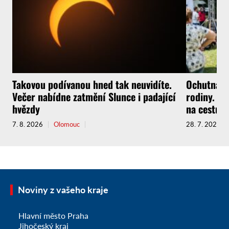
Takovou podívanou hned tak neuvidíte.
Ochutnávky
Večer nabídne zatmění Slunce i padající
rodiny. Fe
hvězdy
na cestu.
7. 8. 2026
Olomouc
28. 7. 2026
Noviny z vašeho kraje
Hlavní město Praha
Jihočeský kraj