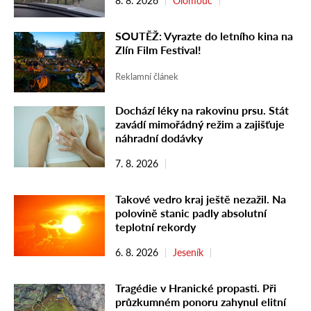
8. 8. 2026
Olomouc
SOUTĚŽ: Vyrazte do letního kina na
Zlín Film Festival!
Reklamní článek
Dochází léky na rakovinu prsu. Stát
zavádí mimořádný režim a zajišťuje
náhradní dodávky
7. 8. 2026
Takové vedro kraj ještě nezažil. Na
polovině stanic padly absolutní
teplotní rekordy
6. 8. 2026
Jeseník
Tragédie v Hranické propasti. Při
průzkumném ponoru zahynul elitní