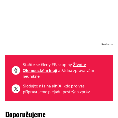
Reklama
Staňte se členy FB skupiny
Život v
Olomouckém kraji
a žádná zpráva vám
neunikne.
Sledujte nás na
síti X
, kde pro vás
připravujeme plejádu pestrých zpráv.
Doporučujeme