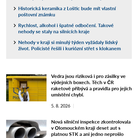
Historická keramika z Loštic bude mít vlastní
poštovní známku
Rychlost, alkohol i špatné odbočení. Takové
nehody se staly na silnicích kraje
Nehody v kraji si minulý týden vyžádaly lidský
život. Policisté řešili i kuriózní střet s klokanem
Vedra jsou riziková i pro zásilky ve
výdejních boxech. Těch v ČR
raketově přibývá a pravidla pro jejich
umístění chybí.
5. 8. 2026
Nová silniční inspekce zkontrolovala
v Olomouckém kraji deset aut s
platnou STK a ani jedno neprošlo