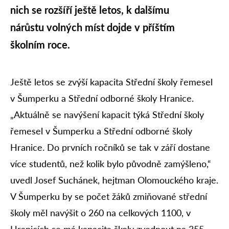
nich se rozšíří ještě letos, k dalšímu
nárůstu volných míst dojde v příštím
školním roce.
Ještě letos se zvýší kapacita Střední školy řemesel
v Šumperku a Střední odborné školy Hranice.
„Aktuálně se navýšení kapacit týká Střední školy
řemesel v Šumperku a Střední odborné školy
Hranice. Do prvních ročníků se tak v září dostane
více studentů, než kolik bylo původně zamýšleno,“
uvedl Josef Suchánek, hejtman Olomouckého kraje.
V Šumperku by se počet žáků zmiňované střední
školy měl navýšit o 260 na celkových 1100, v
Hranicích se má kapacita školy zvednout na 355