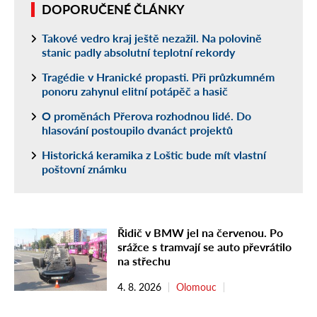
DOPORUČENÉ ČLÁNKY
Takové vedro kraj ještě nezažil. Na polovině
stanic padly absolutní teplotní rekordy
Tragédie v Hranické propasti. Při průzkumném
ponoru zahynul elitní potápěč a hasič
O proměnách Přerova rozhodnou lidé. Do
hlasování postoupilo dvanáct projektů
Historická keramika z Loštic bude mít vlastní
poštovní známku
Řidič v BMW jel na červenou. Po
srážce s tramvají se auto převrátilo
na střechu
4. 8. 2026
Olomouc