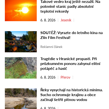
Takové vedro kraj ještě nezažil. Na
polovině stanic padly absolutní
teplotní rekordy
6. 8. 2026
Jeseník
SOUTĚŽ: Vyrazte do letního kina na
Zlín Film Festival!
Reklamní článek
Tragédie v Hranické propasti. Při
průzkumném ponoru zahynul elitní
potápěč a hasič
6. 8. 2026
Přerov
Řeky vysychají na historická minima.
Sucho ochromuje krajinu a obce
začínají šetřit pitnou vodou
6. 8. 2026