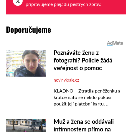
připravujeme plejádu pestrých zpráv.
Doporučujeme