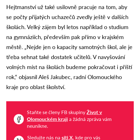
Hejtmanství už také usilovně pracuje na tom, aby
se počty přijatých uchazečů zvedly ještě v dalších
školách. Velký zájem byl letos například o studium
na gymnáziích, především pak přímo v krajském
městě. „Nejde jen o kapacity samotných škol, ale je
třeba sehnat také dostatek učitelů. V navyšování
volných míst na školách budeme pokračovat i příští
rok,“ objasnil Aleš Jakubec, radní Olomouckého
kraje pro oblast školství.
Staňte se členy FB skupiny
Život v
Olomouckém kraji
a žádná zpráva vám
neunikne.
Sledujte nás na
síti X
, kde pro vás