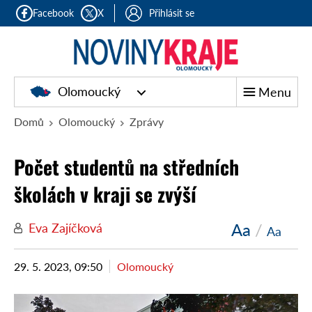
Facebook
X
Přihlásit se
Olomoucký
Menu
Domů
Olomoucký
Zprávy
Počet studentů na středních
školách v kraji se zvýší
Aa
/
Eva Zajíčková
Aa
29. 5. 2023, 09:50
Olomoucký