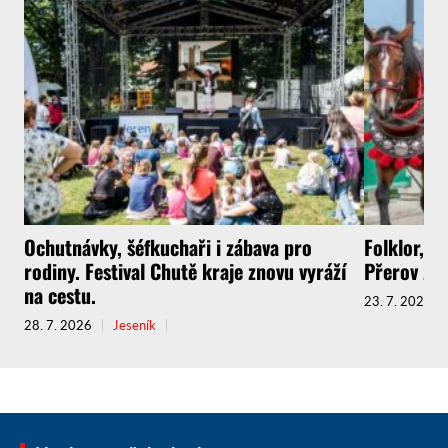
Ochutnávky, šéfkuchaři i zábava pro
Folklor, k
rodiny. Festival Chutě kraje znovu vyráží
Přerov zv
na cestu.
23. 7. 2026
28. 7. 2026
Jeseník