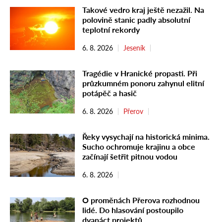
Takové vedro kraj ještě nezažil. Na
polovině stanic padly absolutní
teplotní rekordy
6. 8. 2026
Jeseník
Tragédie v Hranické propasti. Při
průzkumném ponoru zahynul elitní
potápěč a hasič
6. 8. 2026
Přerov
Řeky vysychají na historická minima.
Sucho ochromuje krajinu a obce
začínají šetřit pitnou vodou
6. 8. 2026
O proměnách Přerova rozhodnou
lidé. Do hlasování postoupilo
dvanáct projektů