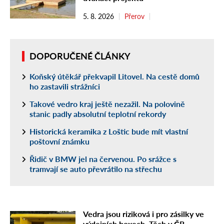
5. 8. 2026
Přerov
DOPORUČENÉ ČLÁNKY
Koňský útěkář překvapil Litovel. Na cestě domů
ho zastavili strážníci
Takové vedro kraj ještě nezažil. Na polovině
stanic padly absolutní teplotní rekordy
Historická keramika z Loštic bude mít vlastní
poštovní známku
Řidič v BMW jel na červenou. Po srážce s
tramvají se auto převrátilo na střechu
Vedra jsou riziková i pro zásilky ve
výdejních boxech. Těch v ČR