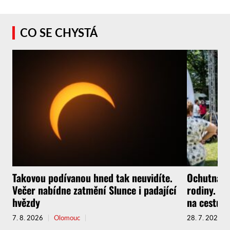
CO SE CHYSTÁ
Takovou podívanou hned tak neuvidíte.
Ochutnávky
Večer nabídne zatmění Slunce i padající
rodiny. Fe
hvězdy
na cestu.
7. 8. 2026
Olomouc
28. 7. 2026