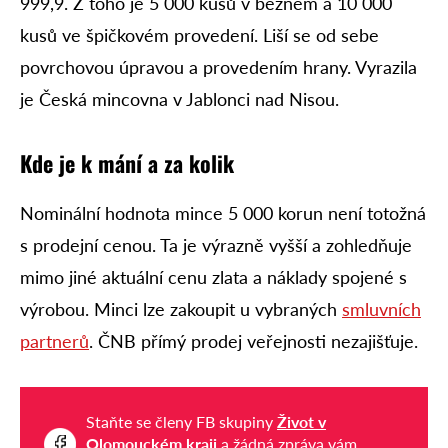
999,9. Z toho je 5 000 kusů v běžném a 10 000
kusů ve špičkovém provedení. Liší se od sebe
povrchovou úpravou a provedením hrany. Vyrazila
je Česká mincovna v Jablonci nad Nisou.
Kde je k mání a za kolik
Nominální hodnota mince 5 000 korun není totožná
s prodejní cenou. Ta je výrazně vyšší a zohledňuje
mimo jiné aktuální cenu zlata a náklady spojené s
výrobou. Minci lze zakoupit u vybraných
smluvních
partnerů
. ČNB přímý prodej veřejnosti nezajišťuje.
Staňte se členy FB skupiny
Život v
Olomouckém kraji
a žádná zpráva vám