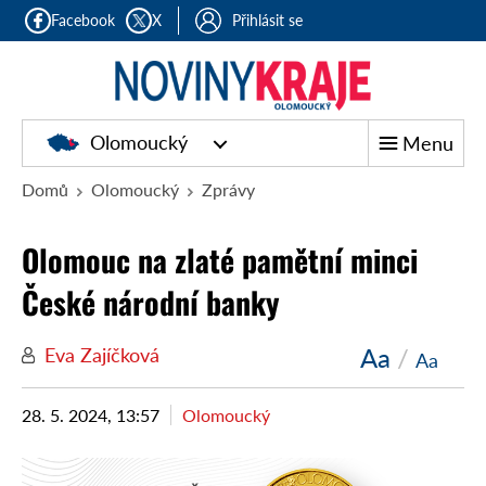
Facebook
X
Přihlásit se
Olomoucký
Menu
Domů
Olomoucký
Zprávy
Olomouc na zlaté pamětní minci
České národní banky
Aa
/
Eva Zajíčková
Aa
28. 5. 2024, 13:57
Olomoucký