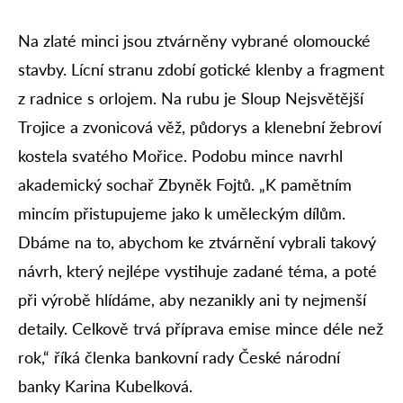
Na zlaté minci jsou ztvárněny vybrané olomoucké
stavby. Lícní stranu zdobí gotické klenby a fragment
z radnice s orlojem. Na rubu je Sloup Nejsvětější
Trojice a zvonicová věž, půdorys a klenební žebroví
kostela svatého Mořice. Podobu mince navrhl
akademický sochař Zbyněk Fojtů. „K pamětním
mincím přistupujeme jako k uměleckým dílům.
Dbáme na to, abychom ke ztvárnění vybrali takový
návrh, který nejlépe vystihuje zadané téma, a poté
při výrobě hlídáme, aby nezanikly ani ty nejmenší
detaily. Celkově trvá příprava emise mince déle než
rok,“ říká členka bankovní rady České národní
banky Karina Kubelková.