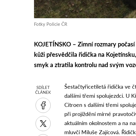
Fotky Policie ČR
KOJETÍNSKO – Zimní rozmary počasí je
kůži přesvědčila řidička na Kojetínsku,
smyk a ztratila kontrolu nad svým vo
Šestačtyřicetiletá řidička ve čt
SDÍLET
ČLÁNEK
dalšími třemi spolujezdci. U 
Citroen s dalšími třemi spolu
při projíždění mírné pravotoči
aktuálním okolnostem a na nam
mluvčí Miluše Zajícová. Řidičk