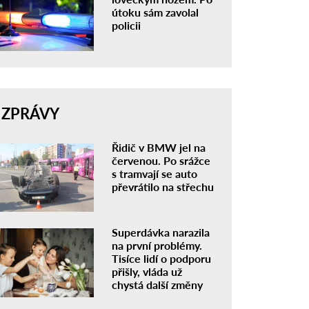
útoku sám zavolal
policii
ZPRÁVY
Řidič v BMW jel na
červenou. Po srážce
s tramvají se auto
převrátilo na střechu
Superdávka narazila
na první problémy.
Tisíce lidí o podporu
přišly, vláda už
chystá další změny