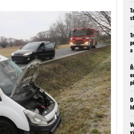
T
s
T
p
a
Ř
o
p
O
h
V
v