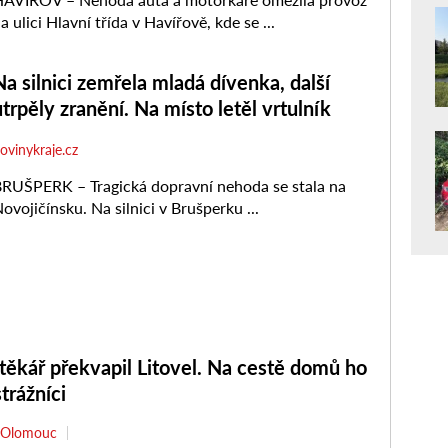
ěkář překvapil Litovel. Na cestě domů ho
strážníci
Olomouc