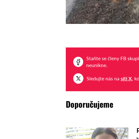
Staňte se členy FB skup
neunikne.
Sledujte nás na
síti X
, k
Doporučujeme