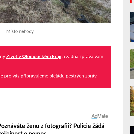
Místo nehody
iny
Život v Olomouckém kraji
a žádná zpráva vám
de pro vás připravujeme plejádu pestrých zpráv.