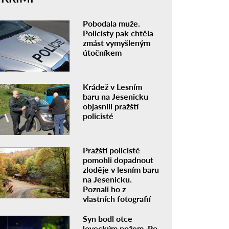
Pobodala muže.
Policisty pak chtěla
zmást vymyšleným
útočníkem
Krádež v Lesním
baru na Jesenicku
objasnili pražští
policisté
Pražští policisté
pomohli dopadnout
zloděje v lesním baru
na Jesenicku.
Poznali ho z
vlastních fotografií
Syn bodl otce
loveckým nožem. Po