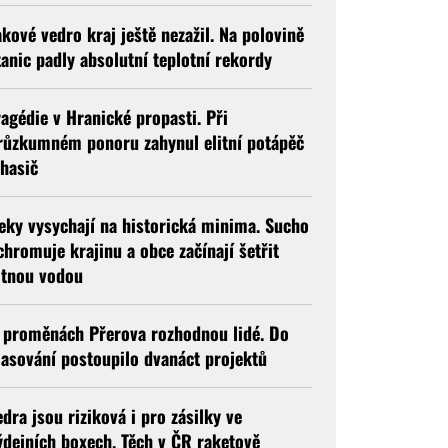
akové vedro kraj ještě nezažil. Na polovině
tanic padly absolutní teplotní rekordy
ragédie v Hranické propasti. Při
růzkumném ponoru zahynul elitní potápěč
 hasič
eky vysychají na historická minima. Sucho
chromuje krajinu a obce začínají šetřit
itnou vodou
 proměnách Přerova rozhodnou lidé. Do
lasování postoupilo dvanáct projektů
edra jsou riziková i pro zásilky ve
ýdejních boxech. Těch v ČR raketově