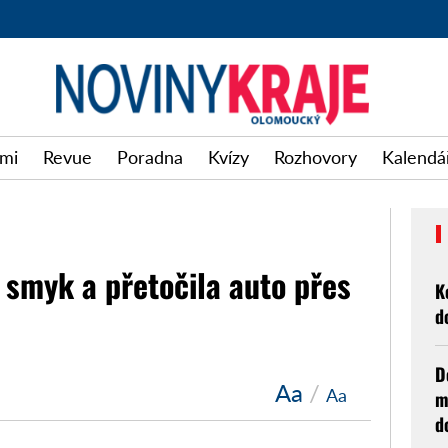
imi
Revue
Poradna
Kvízy
Rozhovory
Kalendář
a smyk a přetočila auto přes
K
d
D
Aa
/
Aa
m
d