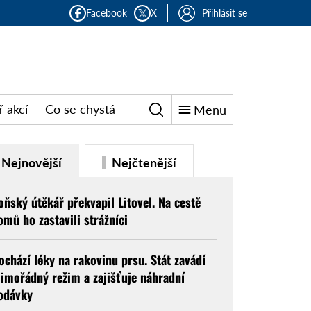
Facebook
X
Přihlásit se
 akcí
Co se chystá
Menu
Nejnovější
Nejčtenější
oňský útěkář překvapil Litovel. Na cestě
omů ho zastavili strážníci
ochází léky na rakovinu prsu. Stát zavádí
imořádný režim a zajišťuje náhradní
odávky