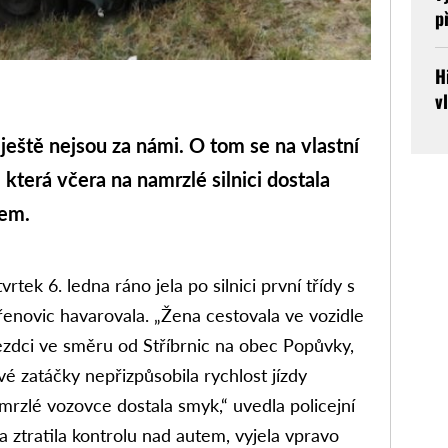
p
H
v
ště nejsou za námi. O tom se na vlastní
 která včera na namrzlé silnici dostala
zem.
vrtek 6. ledna ráno jela po silnici první třídy s
Křenovic havarovala. „Žena cestovala ve vozidle
jezdci ve směru od Stříbrnic na obec Popůvky,
vé zatáčky nepřizpůsobila rychlost jízdy
rzlé vozovce dostala smyk,“ uvedla policejní
a ztratila kontrolu nad autem, vyjela vpravo