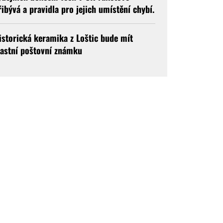
řibývá a pravidla pro jejich umístění chybí.
istorická keramika z Loštic bude mít
lastní poštovní známku