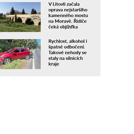
V Litovli začala
oprava nejstaršího
kamenného mostu
na Moravě. Řidiče
čeká objížďka
Rychlost, alkohol i
špatné odbočení.
Takové nehody se
staly na silnicích
kraje