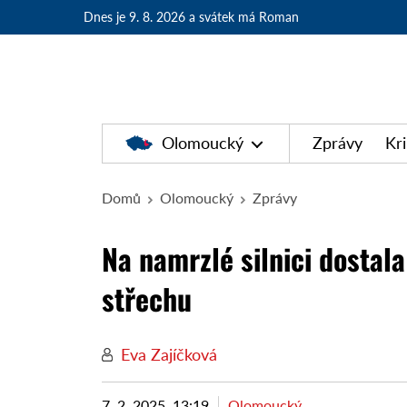
Dnes je 9. 8. 2026
a svátek má Roman
Olomoucký
Zprávy
Kr
Domů
Olomoucký
Zprávy
Na namrzlé silnici dostal
střechu
Eva Zajíčková
7. 2. 2025, 13:19
Olomoucký