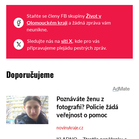
Staňte se členy FB skupiny
Život v
Olomouckém kraji
a žádná zpráva vám
neunikne.
Sledujte nás na
síti X
, kde pro vás
připravujeme plejádu pestrých zpráv.
Doporučujeme