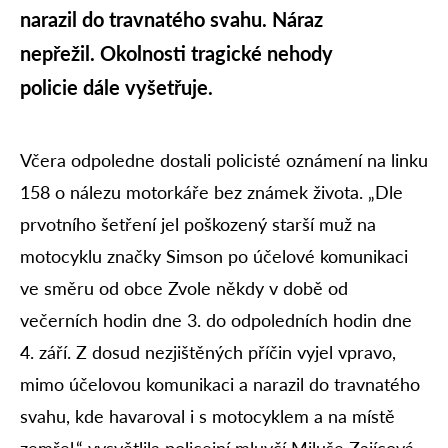
narazil do travnatého svahu. Náraz
nepřežil. Okolnosti tragické nehody
policie dále vyšetřuje.
Včera odpoledne dostali policisté oznámení na linku
158 o nálezu motorkáře bez známek života. „Dle
prvotního šetření jel poškozený starší muž na
motocyklu značky Simson po účelové komunikaci
ve směru od obce Zvole někdy v době od
večerních hodin dne 3. do odpoledních hodin dne
4. září. Z dosud nezjištěných příčin vyjel vpravo,
mimo účelovou komunikaci a narazil do travnatého
svahu, kde havaroval i s motocyklem a na místě
zemřel,“ vysvětlila policejní mluvčí Miluše Zajícová.