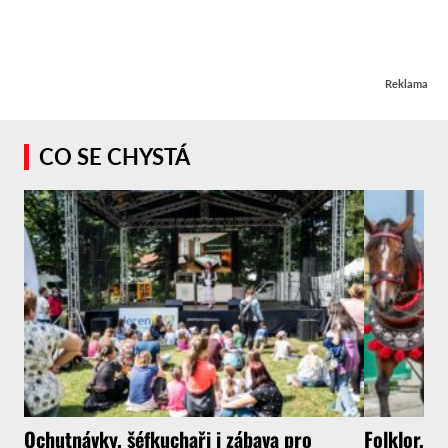
Reklama
CO SE CHYSTÁ
Ochutnávky, šéfkuchaři i zábava pro
Folklor, k