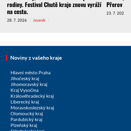
rodiny. Festival Chutě kraje znovu vyráží
Přerov zv
na cestu.
23. 7. 2026
28. 7. 2026
Jeseník
Noviny z vašeho kraje
Hlavní město Praha
Jihočeský kraj
Jihomoravský kraj
Kraj Vysočina
Královéhradecký kraj
Liberecký kraj
Moravskoslezský kraj
Olomoucký kraj
Pardubický kraj
Plzeňský kraj
Středočeský kraj