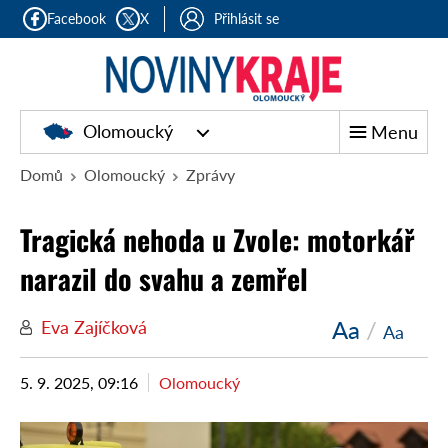
Facebook
X
Přihlásit se
Olomoucký
Menu
Domů
Olomoucký
Zprávy
Tragická nehoda u Zvole: motorkář
narazil do svahu a zemřel
Aa
/
Eva Zajíčková
Aa
5. 9. 2025, 09:16
Olomoucký