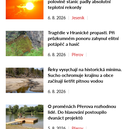
polovině stanic padly absolutní
teplotní rekordy
6. 8. 2026
Jeseník
Tragédie v Hranické propasti. Při
průzkumném ponoru zahynul elitní
potápěč a hasič
6. 8. 2026
Přerov
Řeky vysychají na historická minima.
Sucho ochromuje krajinu a obce
začínají šetřit pitnou vodou
6. 8. 2026
O proměnách Přerova rozhodnou
lidé. Do hlasování postoupilo
dvanáct projektů
5. 8. 2026
Přerov