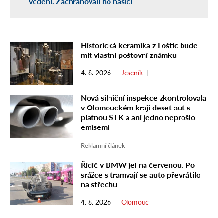
vedení. Zachraňovali ho hasiči
Historická keramika z Loštic bude
mít vlastní poštovní známku
4. 8. 2026
Jeseník
Nová silniční inspekce zkontrolovala
v Olomouckém kraji deset aut s
platnou STK a ani jedno neprošlo
emisemi
Reklamní článek
Řidič v BMW jel na červenou. Po
srážce s tramvají se auto převrátilo
na střechu
4. 8. 2026
Olomouc