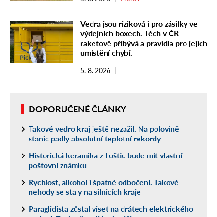
Vedra jsou riziková i pro zásilky ve
výdejních boxech. Těch v ČR
raketově přibývá a pravidla pro jejich
umístění chybí.
5. 8. 2026
DOPORUČENÉ ČLÁNKY
Takové vedro kraj ještě nezažil. Na polovině
stanic padly absolutní teplotní rekordy
Historická keramika z Loštic bude mít vlastní
poštovní známku
Rychlost, alkohol i špatné odbočení. Takové
nehody se staly na silnicích kraje
Paraglidista zůstal viset na drátech elektrického