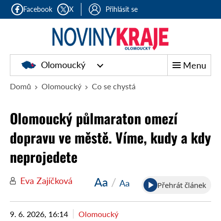
Facebook
X
Přihlásit se
Olomoucký
Menu
Domů
Olomoucký
Co se chystá
Olomoucký půlmaraton omezí
dopravu ve městě. Víme, kudy a kdy
neprojedete
Aa
/
Eva Zajíčková
Aa
Přehrát článek
9. 6. 2026, 16:14
Olomoucký