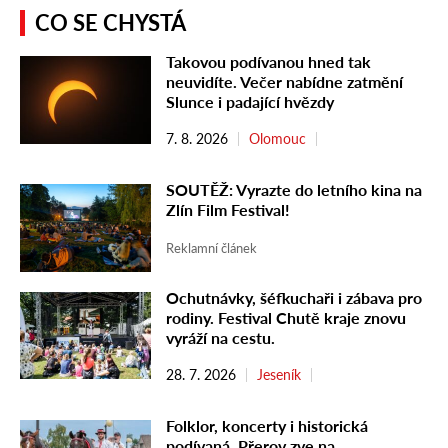
CO SE CHYSTÁ
Takovou podívanou hned tak
neuvidíte. Večer nabídne zatmění
Slunce i padající hvězdy
7. 8. 2026
Olomouc
SOUTĚŽ: Vyrazte do letního kina na
Zlín Film Festival!
Reklamní článek
Ochutnávky, šéfkuchaři i zábava pro
rodiny. Festival Chutě kraje znovu
vyráží na cestu.
28. 7. 2026
Jeseník
Folklor, koncerty i historická
podívaná. Přerov zve na