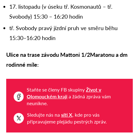
17. listopadu (v úseku tř. Kosmonautů – tř.
Svobody) 15:30 – 16:20 hodin
tř. Svobody pravý jízdní pruh ve směru běhu
15:30–16:20 hodin
Ulice na trase závodu Mattoni 1/2Maratonu a dm
rodinné míle:
Staňte se členy FB skupiny
Život v
Olomouckém kraji
a žádná zpráva vám
neunikne.
Sledujte nás na
síti X
, kde pro vás
připravujeme plejádu pestrých zpráv.