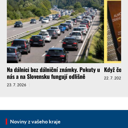
Na dálnici bez dálniční známky. Pokuty u
Když čokol
nás a na Slovensku fungují odlišně
22. 7. 2026
23. 7. 2026
Noviny z vašeho kraje