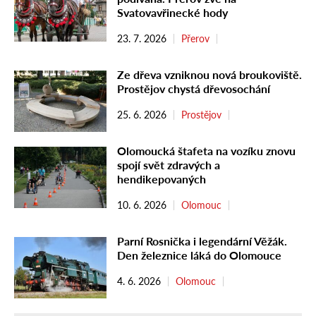
Svatovavřinecké hody
23. 7. 2026
Přerov
Ze dřeva vzniknou nová broukoviště.
Prostějov chystá dřevosochání
25. 6. 2026
Prostějov
Olomoucká štafeta na vozíku znovu
spojí svět zdravých a
hendikepovaných
10. 6. 2026
Olomouc
Parní Rosnička i legendární Věžák.
Den železnice láká do Olomouce
4. 6. 2026
Olomouc