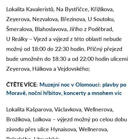
Lokalita Kavaleristů, Na Bystřičce, Křižíkova,
Zeyerova, Nezvalova, Březinova, U Soutoku,
Šmeralova, Blahoslavova, Jiřího z Poděbrad,
U Reálky – Vjezd a výjezd z této oblasti nebude
možný od 18:00 do 22:30 hodin. Příčný přejezd
bude umožněn do 18:30 a od 22:00 hodin ulicemi
Zeyerova, Hálkova a Vejdovského;
ČTĚTE VÍCE:
Muzejní noc v Olomouci: plavby po
Moravě, noční hřbitov, koncerty a mnohem víc
Lokalita Kašparova, Václavkova, Wellnerova,
Brožíkova, Lolkova – výjezd možný po celou dobu
závodu přes ulice Hynaisova, Wellnerova,
Palackého, Litovelská;