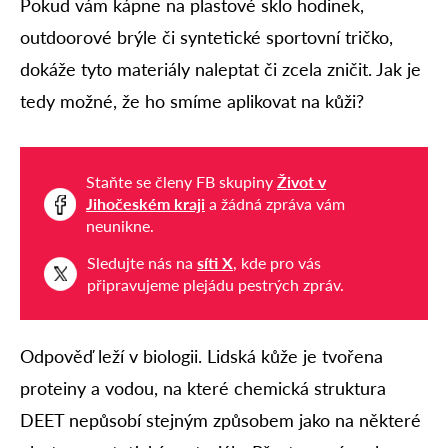
Pokud vám kápne na plastové sklo hodinek,
outdoorové brýle či syntetické sportovní tričko,
dokáže tyto materiály naleptat či zcela zničit. Jak je
tedy možné, že ho smíme aplikovat na kůži?
Staňte se členy FB skupiny
Život v
Jihočeském kraji
a žádná zpráva vám
neunikne.
Sledujte nás na
síti X
, kde pro vás
připravujeme plejádu pestrých zpráv.
Odpověď leží v biologii. Lidská kůže je tvořena
proteiny a vodou, na které chemická struktura
DEET nepůsobí stejným způsobem jako na některé