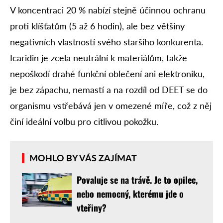
V koncentraci 20 % nabízí stejně účinnou ochranu
proti klíšťatům (5 až 6 hodin), ale bez většiny
negativních vlastností svého staršího konkurenta.
Icaridin je zcela neutrální k materiálům, takže
nepoškodí drahé funkční oblečení ani elektroniku,
je bez zápachu, nemastí a na rozdíl od DEET se do
organismu vstřebává jen v omezené míře, což z něj
činí ideální volbu pro citlivou pokožku.
MOHLO BY VÁS ZAJÍMAT
Povaluje se na trávě. Je to opilec,
nebo nemocný, kterému jde o
vteřiny?