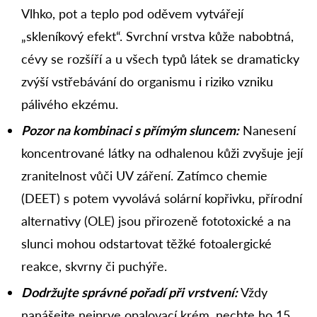
Vlhko, pot a teplo pod oděvem vytvářejí
„skleníkový efekt“. Svrchní vrstva kůže nabobtná,
cévy se rozšíří a u všech typů látek se dramaticky
zvýší vstřebávání do organismu i riziko vzniku
pálivého ekzému.
Pozor na kombinaci s přímým sluncem:
Nanesení
koncentrované látky na odhalenou kůži zvyšuje její
zranitelnost vůči UV záření. Zatímco chemie
(DEET) s potem vyvolává solární kopřivku, přírodní
alternativy (OLE) jsou přirozeně fototoxické a na
slunci mohou odstartovat těžké fotoalergické
reakce, skvrny či puchýře.
Dodržujte správné pořadí při vrstvení:
Vždy
nanášejte nejprve opalovací krém, nechte ho 15