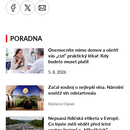
PORADNA
Onemocníte mimo domov a ošetří
vás „cizí“ praktický lékař. Kdy
budete muset platit
5. 8. 2026
Začal souboj o nejlepší vína. Národní
soutěž vín odstartovala
Reklamní článek
Nepsaná řidičská etiketa v Evropě.
Co byste měli vědět před letní
cestou (nejen) o „blikačkách“