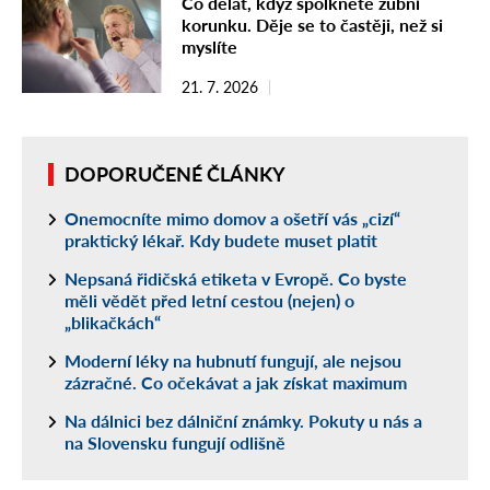
Co dělat, když spolknete zubní
korunku. Děje se to častěji, než si
myslíte
21. 7. 2026
DOPORUČENÉ ČLÁNKY
Onemocníte mimo domov a ošetří vás „cizí“
praktický lékař. Kdy budete muset platit
Nepsaná řidičská etiketa v Evropě. Co byste
měli vědět před letní cestou (nejen) o
„blikačkách“
Moderní léky na hubnutí fungují, ale nejsou
zázračné. Co očekávat a jak získat maximum
Na dálnici bez dálniční známky. Pokuty u nás a
na Slovensku fungují odlišně