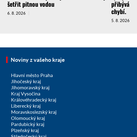
šetřit pitnou vodou
přibývá a 
chybí.
6. 8. 2026
5. 8. 2026
Noviny z vašeho kraje
Hlavní město Praha
Jihočeský kraj
Jihomoravský kraj
Kraj Vysočina
Královéhradecký kraj
Liberecký kraj
Moravskoslezský kraj
Olomoucký kraj
Pardubický kraj
Plzeňský kraj
Středočeský kraj