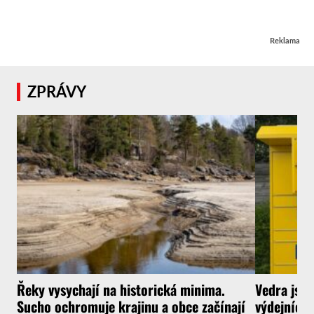
Reklama
ZPRÁVY
Řeky vysychají na historická minima.
Vedra jsou
Sucho ochromuje krajinu a obce začínají
výdejních 