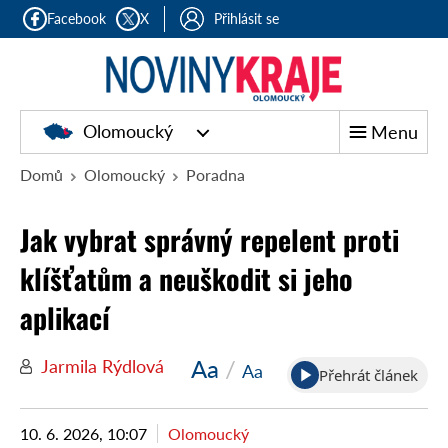
Facebook
X
Přihlásit se
Olomoucký
Menu
Domů
Olomoucký
Poradna
Jak vybrat správný repelent proti
klíšťatům a neuškodit si jeho
aplikací
Aa
/
Jarmila Rýdlová
Aa
Přehrát článek
10. 6. 2026, 10:07
Olomoucký