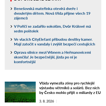
Benešovská mateřinka otevírá dveře i
dvouletým dětem. Nová třída přijme všech 19
zájemců
V Poříčí se zadařilo sokolům, Dvůr Králové má
sedm poštolek
Ve vlacích CityElefant přibudou desítky kamer.
Mají zatočit s vandaly i zvýšit bezpečí cestujících
Oprava silnice mezi Vrbnem a Heřmanovicemi
skončila! Je bezpečnější, jízda po ní je
komfortnější
Vláda vymezila zóny pro rychlejší
výstavbu větrníků a solárů. Bez nich
by Česko mohlo přijít o miliardy z EU
3. 8. 2026