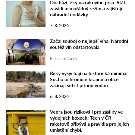
Dochází léky na rakovinu prsu. Stát
zavádí mimořádný režim a zajišťuje
náhradní dodávky
7. 8. 2026
Začal souboj o nejlepší vína. Národní
soutěž vín odstartovala
Reklamní článek
Řeky vysychají na historická minima.
Sucho ochromuje krajinu a obce
začínají šetřit pitnou vodou
6. 8. 2026
Vedra jsou riziková i pro zásilky ve
výdejních boxech. Těch v ČR
raketově přibývá a pravidla pro jejich
umístění chybí.