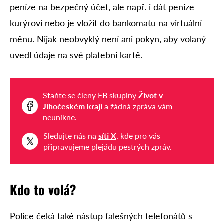
peníze na bezpečný účet, ale např. i dát peníze
kurýrovi nebo je vložit do bankomatu na virtuální
měnu. Nijak neobvyklý není ani pokyn, aby volaný
uvedl údaje na své platební kartě.
Staňte se členy FB skupiny
Život v
Jihočeském kraji
a žádná zpráva vám
neunikne.
Sledujte nás na
síti X
, kde pro vás
připravujeme plejádu pestrých zpráv.
Kdo to volá?
Police čeká také nástup falešných telefonátů s