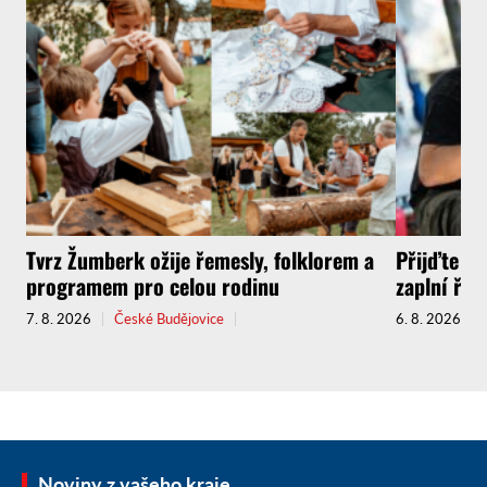
Tvrz Žumberk ožije řemesly, folklorem a
Přijďte za
programem pro celou rodinu
zaplní řem
7. 8. 2026
České Budějovice
6. 8. 2026
Noviny z vašeho kraje