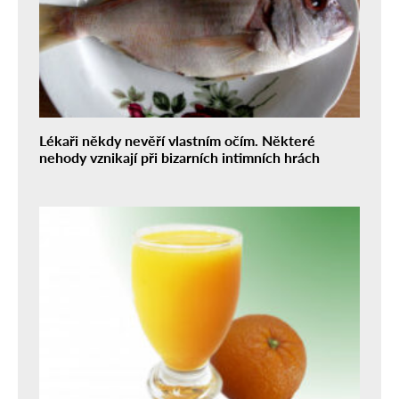
Lékaři někdy nevěří vlastním očím. Některé
nehody vznikají při bizarních intimních hrách