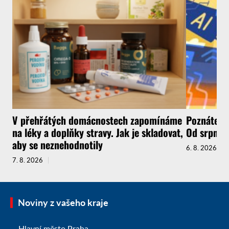
V přehřátých domácnostech zapomínáme
Poznáte, ž
na léky a doplňky stravy. Jak je skladovat,
Od srpna t
aby se neznehodnotily
6. 8. 2026
7. 8. 2026
Noviny z vašeho kraje
Hlavní město Praha