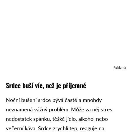
Reklama
S
rdce buší ví
c, než je příjemné
Noční bušení srdce bývá časté a mnohdy
neznamená vážný problém. Může za něj stres,
nedostatek spánku, těžké jídlo, alkohol nebo
večerní káva. Srdce zrychlí tep, reaguje na