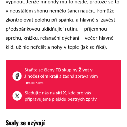
vypnout. Jenže mnohdy mu to nejde, protože se to
v neustálém shonu nemělo šanci naučit. Pomůže
zkontrolovat polohu při spánku a hlavně si zavést
předspánkovou uklidňující rutinu – příjemnou
sprchu, knížku, relaxační dýchání – večer hlavně
klid, už nic neřešit a nohy v teple (jak se říká).
Staňte se členy FB skupiny
Život v
Jihočeském kraji
a žádná zpráva vám
neunikne.
Sledujte nás na
síti X
, kde pro vás
připravujeme plejádu pestrých zpráv.
Svaly
se ozývají