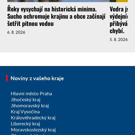
Řeky vysychají na historická minima.
Vedra jsou
Sucho ochromuje krajinu a obce začínají
výdejních 
šetřit pitnou vodou
přibývá a 
chybí.
6. 8. 2026
5. 8. 2026
Noviny z vašeho kraje
Hlavní město Praha
Jihočeský kraj
Jihomoravský kraj
Kraj Vysočina
Královéhradecký kraj
Liberecký kraj
Moravskoslezský kraj