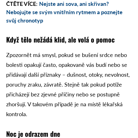
ČTĚTE VÍCE:
Nejste ani sova, ani skřivan?
Nebojujte se svým vnitřním rytmem a poznejte
svůj chronotyp
Kdy
ž
tělo nežádá klid, ale
volá o
pomoc
Zpozornět má smysl, pokud se bušení srdce nebo
bolesti opakují často, opakovaně vás budí nebo se
přidávají další příznaky – dušnost, otoky, nevolnost,
poruchy zraku, závratě. Stejně tak pokud potíže
přicházejí bez zjevné příčiny nebo se postupně
zhoršují. V takovém případě je na místě lékařská
kontrola.
Noc
je odrazem
dne