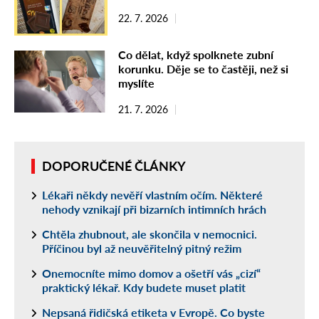
22. 7. 2026
Co dělat, když spolknete zubní
korunku. Děje se to častěji, než si
myslíte
21. 7. 2026
DOPORUČENÉ ČLÁNKY
Lékaři někdy nevěří vlastním očím. Některé
nehody vznikají při bizarních intimních hrách
Chtěla zhubnout, ale skončila v nemocnici.
Příčinou byl až neuvěřitelný pitný režim
Onemocníte mimo domov a ošetří vás „cizí“
praktický lékař. Kdy budete muset platit
Nepsaná řidičská etiketa v Evropě. Co byste