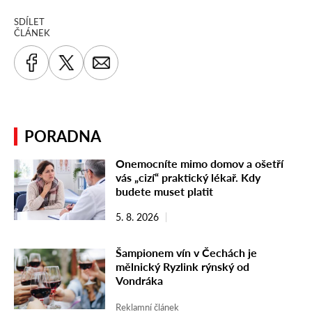
SDÍLET
ČLÁNEK
PORADNA
Onemocníte mimo domov a ošetří
vás „cizí“ praktický lékař. Kdy
budete muset platit
5. 8. 2026
Šampionem vín v Čechách je
mělnický Ryzlink rýnský od
Vondráka
Reklamní článek