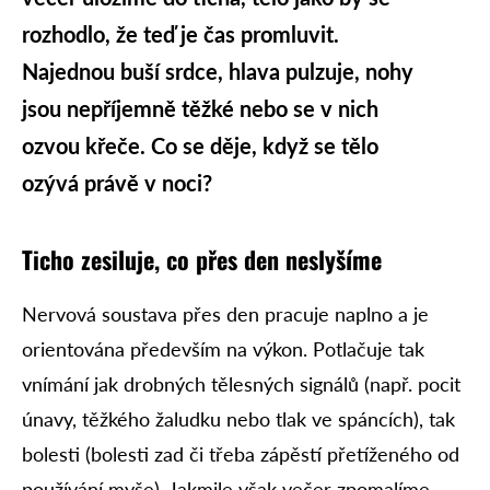
rozhodlo, že teď je čas promluvit.
Najednou buší srdce, hlava pulzuje, nohy
jsou nepříjemně těžké nebo se v nich
ozvou křeče. Co se děje, když se tělo
ozývá právě v noci?
Ticho zesiluje, co přes den neslyšíme
Nervová soustava přes den pracuje naplno a je
orientována především na výkon. Potlačuje tak
vnímání jak drobných tělesných signálů (např. pocit
únavy, těžkého žaludku nebo tlak ve spáncích), tak
bolesti (bolesti zad či třeba zápěstí přetíženého od
používání myše). Jakmile však večer zpomalíme