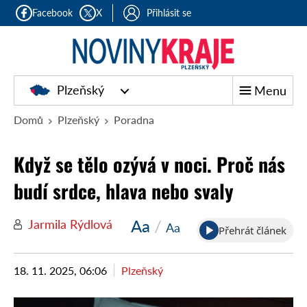
Facebook
X
Přihlásit se
Plzeňský
Menu
Domů
Plzeňský
Poradna
Když se tělo ozývá v noci. Proč nás
budí srdce, hlava nebo svaly
Aa
/
Jarmila Rýdlová
Aa
Přehrát článek
18. 11. 2025, 06:06
Plzeňský