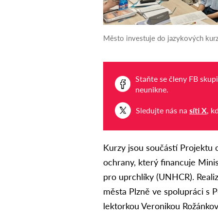
Město investuje do jazykových kurzů
Staňte se členy FB skup
neunikne.
Sledujte nás na
síti X
, k
Kurzy jsou součástí Projektu
ochrany, který financuje Min
pro uprchlíky (UNHCR). Realiz
města Plzně ve spolupráci s P
lektorkou Veronikou Rožánkov