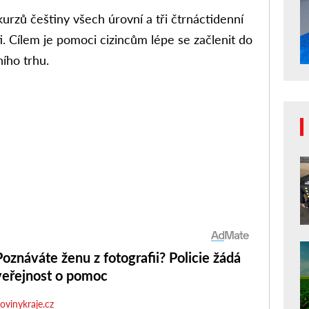
urzů češtiny všech úrovní a tři čtrnáctidenní
i. Cílem je pomoci cizincům lépe se začlenit do
ního trhu.