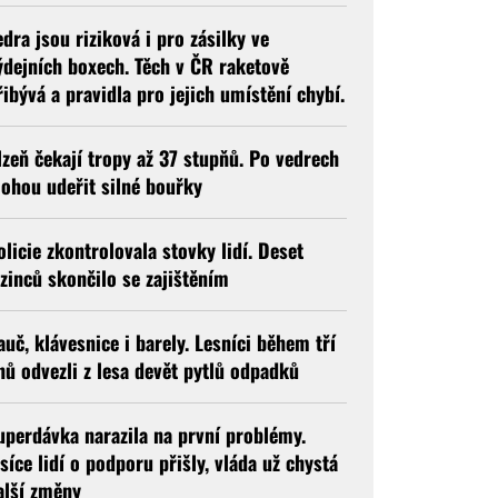
edra jsou riziková i pro zásilky ve
ýdejních boxech. Těch v ČR raketově
řibývá a pravidla pro jejich umístění chybí.
lzeň čekají tropy až 37 stupňů. Po vedrech
ohou udeřit silné bouřky
olicie zkontrolovala stovky lidí. Deset
izinců skončilo se zajištěním
auč, klávesnice i barely. Lesníci během tří
nů odvezli z lesa devět pytlů odpadků
uperdávka narazila na první problémy.
isíce lidí o podporu přišly, vláda už chystá
alší změny