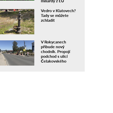
miliardy z EU
Vedro v Klatovech?
Tady se můžete
zchladit
V Rokycanech
přibude nový
chodník. Propojí
podchod s ulicí
Čelakovského