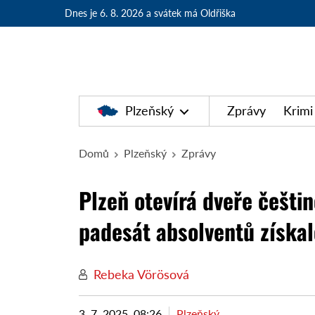
Dnes je 6. 8. 2026
a svátek má Oldřiška
Plzeňský
Zprávy
Krimi
Domů
Plzeňský
Zprávy
Plzeň otevírá dveře češtin
padesát absolventů získa
Rebeka Vörösová
3. 7. 2025, 08:26
Plzeňský