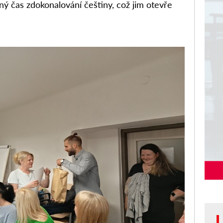
lný čas zdokonalování češtiny, což jim otevře