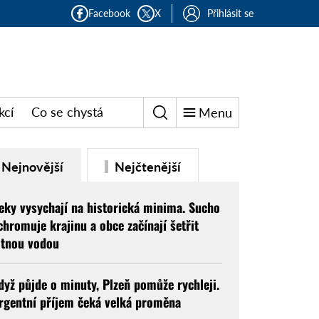
Facebook
X
Přihlásit se
kcí
Co se chystá
Menu
Nejnovější
Nejčtenější
eky vysychají na historická minima. Sucho
chromuje krajinu a obce začínají šetřit
itnou vodou
dyž půjde o minuty, Plzeň pomůže rychleji.
rgentní příjem čeká velká proměna