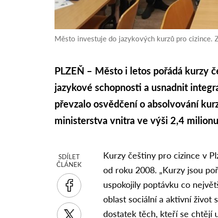
Město investuje do jazykových kurzů pro cizince. Z
PLZEŇ – Město i letos pořádá kurzy če
jazykové schopnosti a usnadnit integra
převzalo osvědčení o absolvování kurz
ministerstva vnitra ve výši 2,4 milion
Kurzy češtiny pro cizince v Pl
SDÍLET
ČLÁNEK
od roku 2008. „Kurzy jsou po
uspokojily poptávku co největš
oblast sociální a aktivní život
dostatek těch, kteří se chtějí 