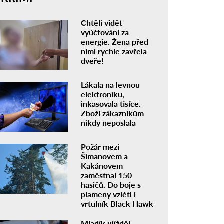
Chtěli vidět
vyúčtování za
energie. Žena před
nimi rychle zavřela
dveře!
Lákala na levnou
elektroniku,
inkasovala tisíce.
Zboží zákazníkům
nikdy neposlala
Požár mezi
Šimanovem a
Kakánovem
zaměstnal 150
hasičů. Do boje s
plameny vzlétl i
vrtulník Black Hawk
Mladík ujížděl