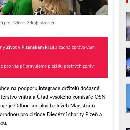
 pro cizince. Zdroj: plzen.eu
iny
Život v Plzeňském kraji
a žádná zpráva vám
de pro vás připravujeme plejádu pestrých zpráv.
 obce na podporu integrace držitelů dočasné
isterstvo vnitra a Úřad vysokého komisaře OSN
uje je Odbor sociálních služeb Magistrátu
oradnou pro cizince Diecézní charity Plzeň a
ou.