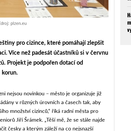
H
m
droj: plzen.eu
v
štiny pro cizince, které pomáhají zlepšit
ci. Více než padesát účastníků si v červnu
ů. Projekt je podpořen dotací od
u korun.
zni nejsou novinkou – město je organizuje již
řádány v různých úrovních a časech tak, aby
ího množství cizinců,“ říká radní města pro
 seniorů Jiří Šrámek. „Těší mě, že se stále najde
učit česky a kterým záleží na co nejsnazší