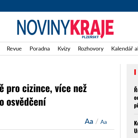
Revue
Poradna
Kvízy
Rozhovory
Kalendář a
ě pro cizince, více než
Ř
o
lo osvědčení
p
Aa
/
Aa
K
U