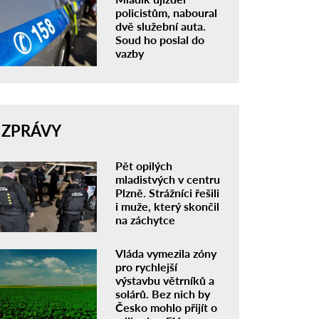
policistům, naboural
dvě služební auta.
Soud ho poslal do
vazby
ZPRÁVY
Pět opilých
mladistvých v centru
Plzně. Strážníci řešili
i muže, který skončil
na záchytce
Vláda vymezila zóny
pro rychlejší
výstavbu větrníků a
solárů. Bez nich by
Česko mohlo přijít o