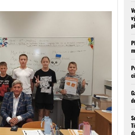
V
v
p
P
m
P
c
G
d
S
T
d