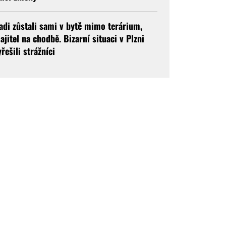
adi zůstali sami v bytě mimo terárium,
ajitel na chodbě. Bizarní situaci v Plzni
yřešili strážníci